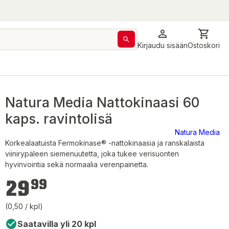
Kirjaudu sisään
Ostoskori
Natura Media Nattokinaasi 60
kaps. ravintolisä
Natura Media
Korkealaatuista Fermokinase® -nattokinaasia ja ranskalaista
viinirypäleen siemenuutetta, joka tukee verisuonten
hyvinvointia sekä normaalia verenpainetta.
29,99 €
29
99
(0,50 / kpl)
Saatavilla yli 20 kpl