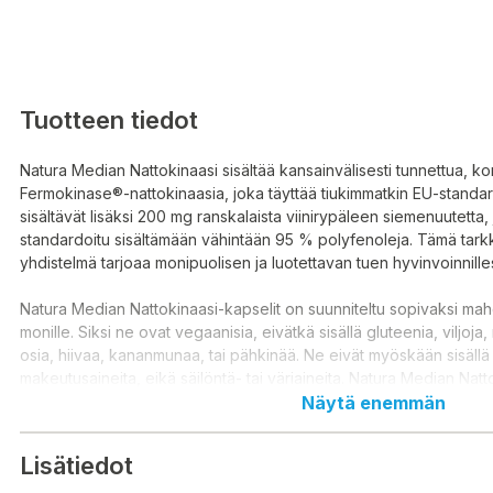
Tuotteen tiedot
Natura Median Nattokinaasi sisältää kansainvälisesti tunnettua, 
Fermokinase®-nattokinaasia, joka täyttää tiukimmatkin EU-standard
sisältävät lisäksi 200 mg ranskalaista viinirypäleen siemenuutetta,
standardoitu sisältämään vähintään 95 % polyfenoleja. Tämä tarkk
yhdistelmä tarjoaa monipuolisen ja luotettavan tuen hyvinvoinnilles
Natura Median Nattokinaasi-kapselit on suunniteltu sopivaksi ma
monille. Siksi ne ovat vegaanisia, eivätkä sisällä gluteenia, viljoja,
osia, hiivaa, kananmunaa, tai pähkinää. Ne eivät myöskään sisällä 
makeutusaineita, eikä säilöntä- tai väriaineita. Natura Median Natt
valmistetaan yrityksen omassa tuotannossa Raisiossa.
Näytä enemmän
Käyttöohje:
1 kapseli päivässä veden kanssa.
Lisätiedot