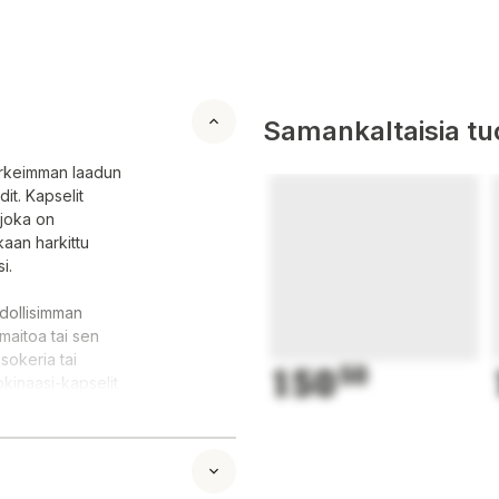
Samankaltaisia tuo
korkeimman laadun
it. Kapselit
 joka on
aan harkittu
i.
hdollisimman
 maitoa tai sen
sokeria tai
150
50
okinaasi-kapselit