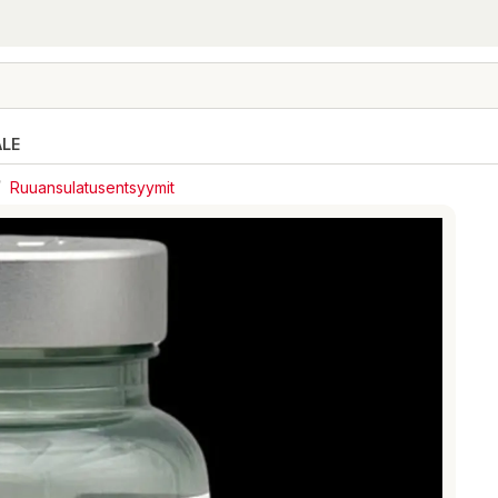
ALE
/
Ruuansulatusentsyymit