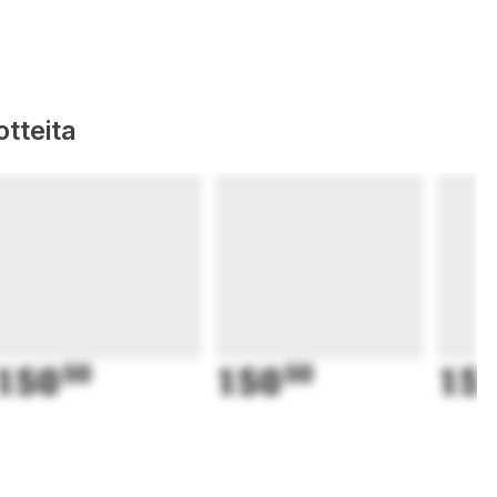
tteita
150
50
150
50
15