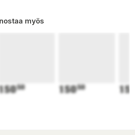
nnostaa myös
150
50
150
50
15