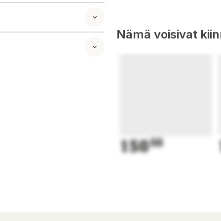
attokinaasi
oitu guarkumi
Nämä voisivat kii
ikä terveitä
150
50
askaana oleville
nohennuslääkityksen
si kanssa. Säilytä
istettu
a Fermokinase®
tandarderna.