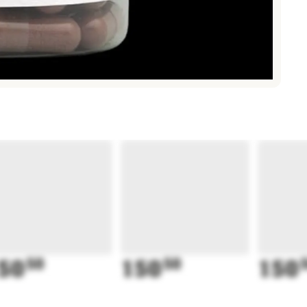
50
50
150
50
150