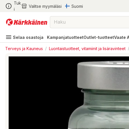
Tuk
Valitse myymäläsi
Suomi
i
Selaa osastoja
Kampanjatuotteet
Outlet-tuotteet
Vaate 
Terveys ja Kauneus
/
Luontaistuotteet, vitamiinit ja lisäravinteet