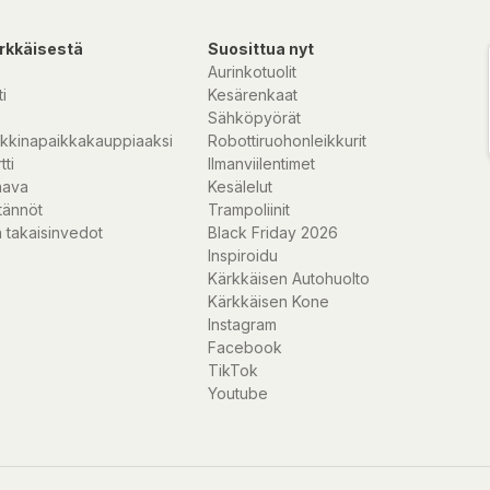
dardiserat för att
ination ger ett
rkkäisestä
Suosittua nyt
Aurinkotuolit
i
Kesärenkaat
å många människor
Sähköpyörät
ten, spannmål,
kkinapaikkakauppiaaksi
Robottiruohonleikkurit
ller något socker
tti
Ilmanviilentimet
en. Natura Medias
nava
Kesälelut
gning i Raisio,
tännöt
Trampoliinit
 takaisinvedot
Black Friday 2026
Inspiroidu
Kärkkäisen Autohuolto
Kärkkäisen Kone
Instagram
Facebook
kinase (extrakt
TikTok
ylcellulosa),
Youtube