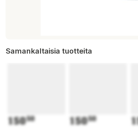
Samankaltaisia tuotteita
150
50
150
50
1