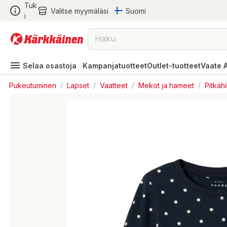
Tuk
Valitse myymäläsi
Suomi
i
Selaa osastoja
Kampanjatuotteet
Outlet-tuotteet
Vaate 
Pukeutuminen
/
Lapset
/
Vaatteet
/
Mekot ja hameet
/
Pitkäh