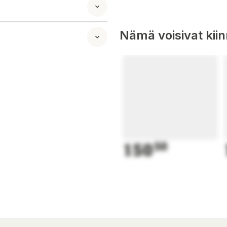
Nämä voisivat kii
150
50