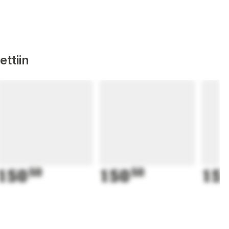
ttiin
150
50
150
50
15