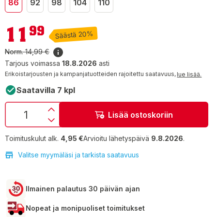
86
92
98
104
110
11,99 €
11
99
Säästä 20%
Norm.
14,99 €
Tarjous voimassa
18.8.2026
asti
Erikoistarjousten ja kampanjatuotteiden rajoitettu saatavuus,
lue lisää.
Saatavilla 7 kpl
Lisää ostoskoriin
Toimituskulut alk.
4,95 €
Arvioitu lähetyspäivä
9.8.2026
.
Valitse myymäläsi ja tarkista saatavuus
Ilmainen palautus 30 päivän ajan
Nopeat ja monipuoliset toimitukset