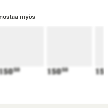
nnostaa myös
150
50
150
50
15