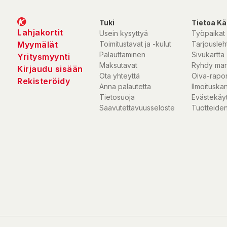
Tuki
Tietoa Kä
Lahjakortit
Usein kysyttyä
Työpaikat
Myymälät
Toimitustavat ja -kulut
Tarjousleht
Palauttaminen
Sivukartta
Yritysmyynti
Maksutavat
Ryhdy mar
Kirjaudu sisään
Ota yhteyttä
Oiva-rapor
Rekisteröidy
Anna palautetta
Ilmoituska
Tietosuoja
Evästekäy
Saavutettavuusseloste
Tuotteiden