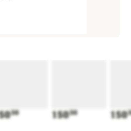
50
50
150
50
150