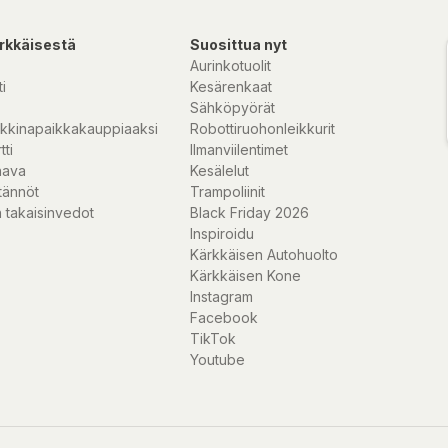
rkkäisestä
Suosittua nyt
Aurinkotuolit
i
Kesärenkaat
Sähköpyörät
kkinapaikkakauppiaaksi
Robottiruohonleikkurit
tti
Ilmanviilentimet
nava
Kesälelut
tännöt
Trampoliinit
 takaisinvedot
Black Friday 2026
Inspiroidu
Kärkkäisen Autohuolto
Kärkkäisen Kone
Instagram
Facebook
TikTok
Youtube