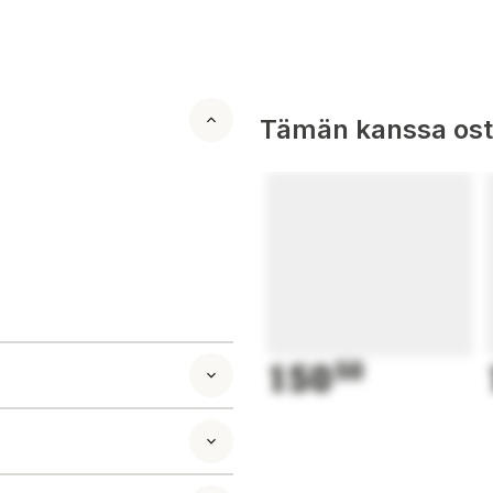
Tämän kanssa oste
150
50