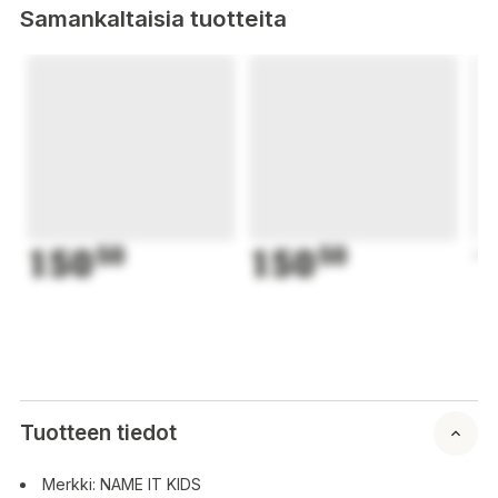
Samankaltaisia tuotteita
150
50
150
50
1
Tuotteen tiedot
Merkki: NAME IT KIDS