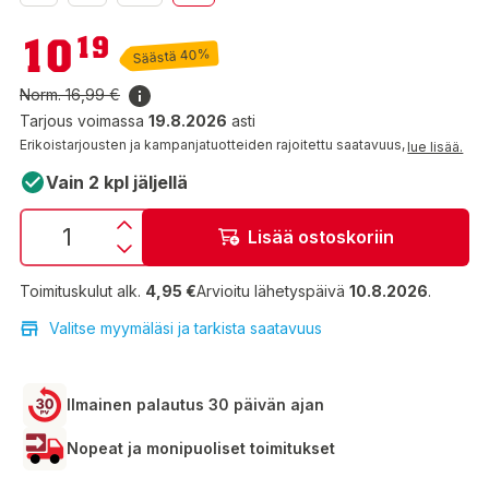
10,19 €
10
19
Säästä 40%
Norm.
16,99 €
Tarjous voimassa
19.8.2026
asti
Erikoistarjousten ja kampanjatuotteiden rajoitettu saatavuus,
lue lisää.
Vain 2 kpl jäljellä
Lisää ostoskoriin
Toimituskulut alk.
4,95 €
Arvioitu lähetyspäivä
10.8.2026
.
Valitse myymäläsi ja tarkista saatavuus
Ilmainen palautus 30 päivän ajan
Nopeat ja monipuoliset toimitukset