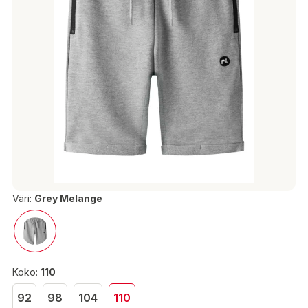
Väri:
Grey Melange
Koko:
110
92
98
104
110