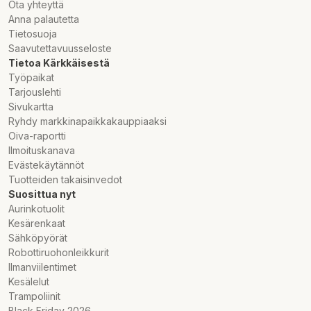
Ota yhteyttä
Anna palautetta
Tietosuoja
Saavutettavuusseloste
Tietoa Kärkkäisestä
Työpaikat
Tarjouslehti
Sivukartta
Ryhdy markkinapaikkakauppiaaksi
Oiva-raportti
Ilmoituskanava
Evästekäytännöt
Tuotteiden takaisinvedot
Suosittua nyt
Aurinkotuolit
Kesärenkaat
Sähköpyörät
Robottiruohonleikkurit
Ilmanviilentimet
Kesälelut
Trampoliinit
Black Friday 2026