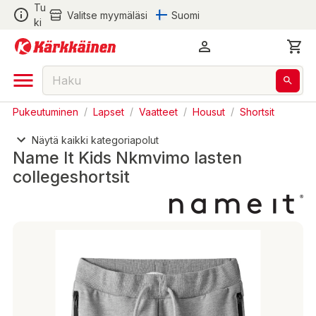
Tu
Valitse myymäläsi
Suomi
ki
Pukeutuminen
/
Lapset
/
Vaatteet
/
Housut
/
Shortsit
Näytä kaikki kategoriapolut
Name It Kids Nkmvimo lasten
collegeshortsit