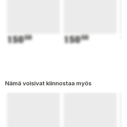
150
50
150
50
1
Nämä voisivat kiinnostaa myös