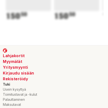
150
50
150
50
1
Lahjakortit
Myymälät
Yritysmyynti
Kirjaudu sisään
Rekisteröidy
Tuki
Usein kysyttyä
Toimitustavat ja -kulut
Palauttaminen
Maksutavat