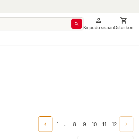
Kirjaudu sisään
Ostoskori
1
8
9
10
11
12
…