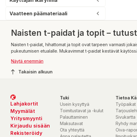
Vaatteen päämateriaali
Naisten t-paidat ja topit – tutus
Naisten t-paidat, hihattomat ja topit ovat tarpeen varmasti jo
pukeutumisen etualalle. Mukavimmat t-paidat kestävät käytössä 
t-paidat sekä topit.
Näytä enemmän
Takaisin alkuun
Tuki
Tietoa Kä
Lahjakortit
Usein kysyttyä
Työpaikat
Myymälät
Toimitustavat ja -kulut
Tarjousleht
Palauttaminen
Sivukartta
Yritysmyynti
Maksutavat
Ryhdy mar
Kirjaudu sisään
Ota yhteyttä
Oiva-rapor
Rekisteröidy
Anna palautetta
Ilmoituska