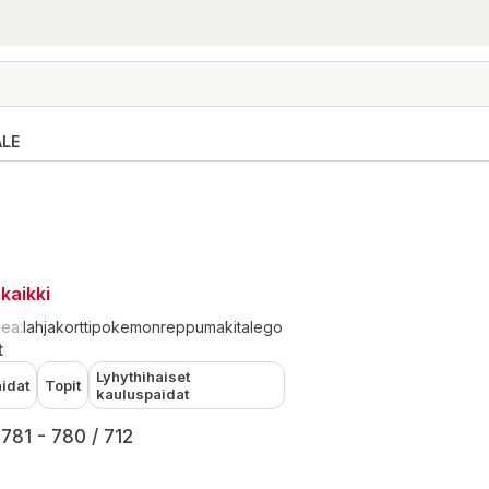
ALE
kaikki
kea:
lahjakortti
pokemon
reppu
makita
lego
t
Lyhythihaiset
idat
Topit
kauluspaidat
781 - 780 / 712