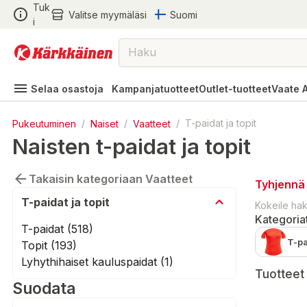
Tuk
Valitse myymäläsi
Suomi
i
Selaa osastoja
Kampanjatuotteet
Outlet-tuotteet
Vaate 
Pukeutuminen
/
Naiset
/
Vaatteet
/
T-paidat ja topit
Naisten t-paidat ja topit
Takaisin kategoriaan Vaatteet
Tyhjennä 
T-paidat ja topit
Kokeile ha
Kategoria
T-paidat (518)
T-pa
Topit (193)
Lyhythihaiset kauluspaidat (1)
Tuotteet 
Suodata