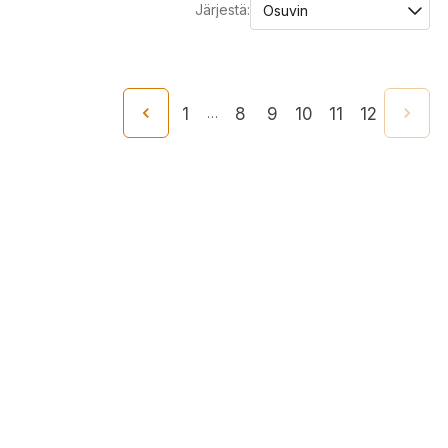
Järjestä:
1
8
9
10
11
12
…