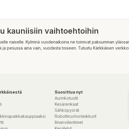
tu kauniisiin vaihtoehtoihin
kaiselle naiselle. Kylminä vuodenaikoina ne toimivat paksumman yläos
ja pesussa aina vain, vuodesta toiseen. Tutustu Kärkkäisen verkkokau
rkkäisestä
Suosittua nyt
Aurinkotuolit
i
Kesärenkaat
Sähköpyörät
kkinapaikkakauppiaaksi
Robottiruohonleikkurit
tti
Ilmanviilentimet
nava
Kesälelut