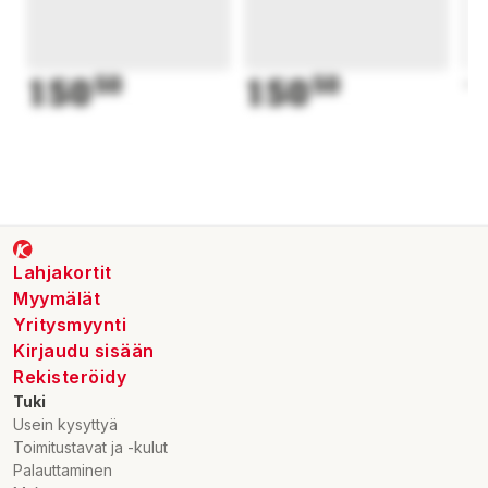
150
50
150
50
1
Lahjakortit
Myymälät
Yritysmyynti
Kirjaudu sisään
Rekisteröidy
Tuki
Usein kysyttyä
Toimitustavat ja -kulut
Palauttaminen