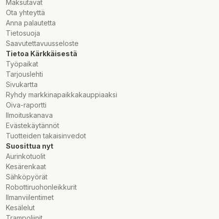
Maksutavat
Ota yhteyttä
Anna palautetta
Tietosuoja
Saavutettavuusseloste
Tietoa Kärkkäisestä
Työpaikat
Tarjouslehti
Sivukartta
Ryhdy markkinapaikkakauppiaaksi
Oiva-raportti
Ilmoituskanava
Evästekäytännöt
Tuotteiden takaisinvedot
Suosittua nyt
Aurinkotuolit
Kesärenkaat
Sähköpyörät
Robottiruohonleikkurit
Ilmanviilentimet
Kesälelut
Trampoliinit