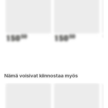
150
50
150
50
1
Nämä voisivat kiinnostaa myös