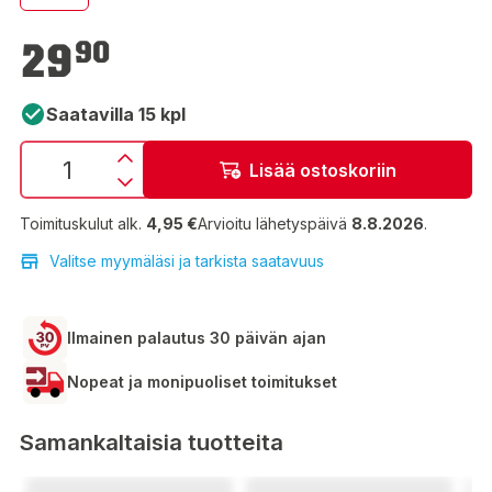
29,90 €
29
90
Saatavilla 15 kpl
Lisää ostoskoriin
Toimituskulut alk.
4,95 €
Arvioitu lähetyspäivä
8.8.2026
.
Valitse myymäläsi ja tarkista saatavuus
Ilmainen palautus 30 päivän ajan
Nopeat ja monipuoliset toimitukset
Samankaltaisia tuotteita