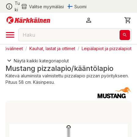
Tu
Valitse myymäläsi
Suomi
ki
ötyövälineet
/
Kauhat, lastat ja ottimet
/
Leipälapiot ja pizzalapiot
Näytä kaikki kategoriapolut
Mustang pizzalapio/kääntölapio
Kätevä alumiinista valmistettu pizzalapio pizzan pyöritykseen.
Pituus 58 cm. Käsinpesu.