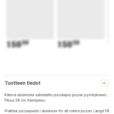
150
50
150
50
1
Tuotteen tiedot
Kätevä alumiinista valmistettu pizzalapio pizzan pyöritykseen.
Pituus 58 cm. Käsinpesu.
Praktisk pizzaspade i aluminium för att rotera pizzan. Längd 58