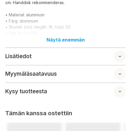
cm. Handdisk rekommenderas.
• Material: aluminium
• Färg: aluminium
• Storlek (cm): length: 18, höjd: 56
• Vikt (kg): 0.198
Näytä enemmän
Lisätiedot
Myymäläsaatavuus
Kysy tuotteesta
Tämän kanssa ostettiin