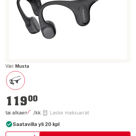
Väri:
Musta
119,00 €
119
00
tai alkaen
/kk
Laske maksuerät
Saatavilla yli 20 kpl