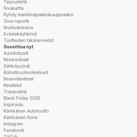
Tarjouslehti
Sivukartta
Ryhdy markkinapaikkakauppiaaksi
Oiva-raportti
Ilmoituskanava
Evästekäytännöt
Tuotteiden takaisinvedot
Suosittua nyt
Aurinkotuolit
Kesärenkaat
Sähköpyörät
Robottiruohonleikkurit
Ilmanviilentimet
Kesälelut
Trampoliinit
Black Friday 2026
Inspiroidu
Kärkkäisen Autohuolto
Kärkkäisen Kone
Instagram
Facebook
TikTok