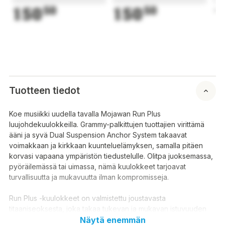
150
50
150
50
1
Tuotteen tiedot
Koe musiikki uudella tavalla Mojawan Run Plus
luujohdekuulokkeilla. Grammy-palkittujen tuottajien virittämä
ääni ja syvä Dual Suspension Anchor System takaavat
voimakkaan ja kirkkaan kuunteluelämyksen, samalla pitäen
korvasi vapaana ympäristön tiedustelulle. Olitpa juoksemassa,
pyöräilemässä tai uimassa, nämä kuulokkeet tarjoavat
turvallisuutta ja mukavuutta ilman kompromisseja.
Run Plus -kuulokkeet on valmistettu joustavasta
titaaniseoksesta, joka takaa tukevan ja mukavan istuvuuden
kovassakin menossa. Lisäksi ergonominen muotoilu ja kevyt
Näytä enemmän