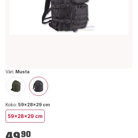
Väri:
Musta
Koko:
59x28x29 cm
59x28x29 cm
49,90 €
49
90