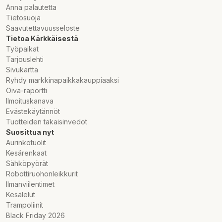
Anna palautetta
Tietosuoja
Saavutettavuusseloste
Tietoa Kärkkäisestä
Työpaikat
Tarjouslehti
Sivukartta
Ryhdy markkinapaikkakauppiaaksi
Oiva-raportti
Ilmoituskanava
Evästekäytännöt
Tuotteiden takaisinvedot
Suosittua nyt
Aurinkotuolit
Kesärenkaat
Sähköpyörät
Robottiruohonleikkurit
Ilmanviilentimet
Kesälelut
Trampoliinit
Black Friday 2026