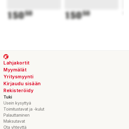
150
50
150
50
1
Lahjakortit
Myymälät
Yritysmyynti
Kirjaudu sisään
Rekisteröidy
Tuki
Usein kysyttyä
Toimitustavat ja -kulut
Palauttaminen
Maksutavat
Ota yhteyttä