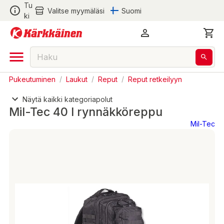
Tu
Valitse myymäläsi
Suomi
ki
Pukeutuminen
/
Laukut
/
Reput
/
Reput retkeilyyn
Näytä kaikki kategoriapolut
Mil-Tec 40 l rynnäkköreppu
Mil-Tec