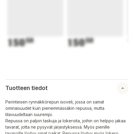
150
50
150
50
1
Tuotteen tiedot
Perinteisen rynnäkkörepun isoveli, jossa on samat
ominaisuudet kuin pienemmässäkin repussa, mutta
tilavuudeltaan suurempi.
Repussa on paljon taskuja ja lokeroita, joihin on helppo jakaa
tavarat, jotta ne pysyvät järjestyksessä. Myös pienille
tavaroille löytyy omat paikat. Repussa löytyy myös lokero