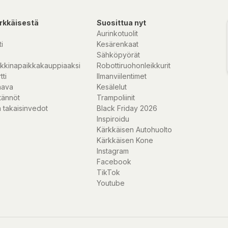
rkkäisestä
Suosittua nyt
Aurinkotuolit
i
Kesärenkaat
Sähköpyörät
kkinapaikkakauppiaaksi
Robottiruohonleikkurit
tti
Ilmanviilentimet
nava
Kesälelut
tännöt
Trampoliinit
 takaisinvedot
Black Friday 2026
Inspiroidu
Kärkkäisen Autohuolto
Kärkkäisen Kone
Instagram
Facebook
TikTok
Youtube