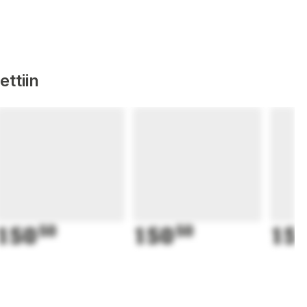
ttiin
150
50
150
50
15