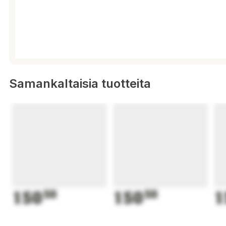
Samankaltaisia tuotteita
150
50
150
50
1