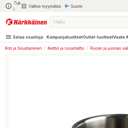
Tuk
Valitse myymäläsi
Suomi
i
Selaa osastoja
Kampanjatuotteet
Outlet-tuotteet
Vaate 
Koti ja Sisustaminen
/
Keittiö ja ruoanlaitto
/
Ruoan ja juoman säi