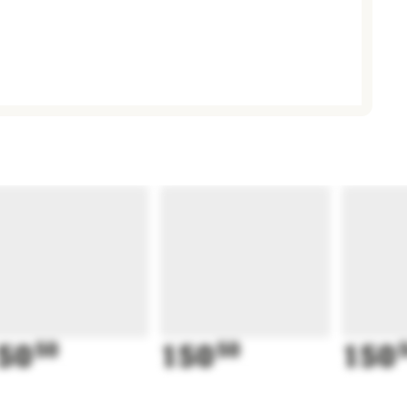
50
50
150
50
150