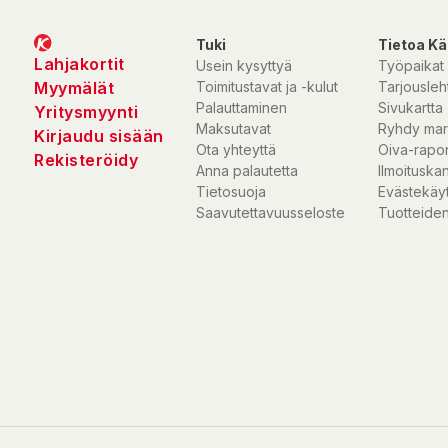
Tuki
Tietoa Kä
Lahjakortit
Usein kysyttyä
Työpaikat
Myymälät
Toimitustavat ja -kulut
Tarjousleht
Palauttaminen
Sivukartta
Yritysmyynti
Maksutavat
Ryhdy mar
Kirjaudu sisään
Ota yhteyttä
Oiva-rapor
Rekisteröidy
Anna palautetta
Ilmoituska
Tietosuoja
Evästekäy
Saavutettavuusseloste
Tuotteiden