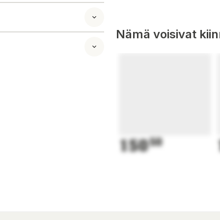
Nämä voisivat kii
150
50