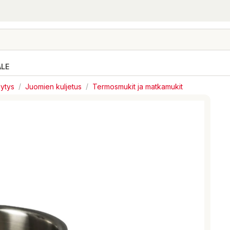
ALE
lytys
/
Juomien kuljetus
/
Termosmukit ja matkamukit