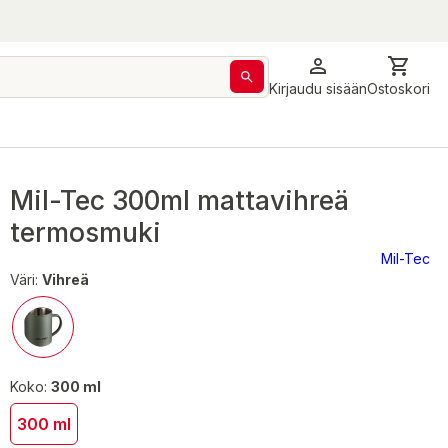
Kirjaudu sisään
Ostoskori
Mil-Tec 300ml mattavihreä
termosmuki
Mil-Tec
Väri:
Vihreä
Koko:
300 ml
300 ml