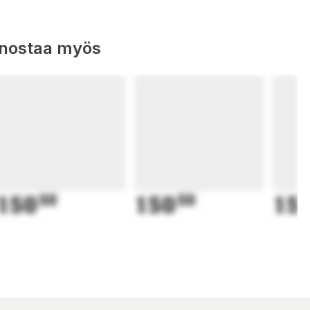
nnostaa myös
150
50
150
50
15