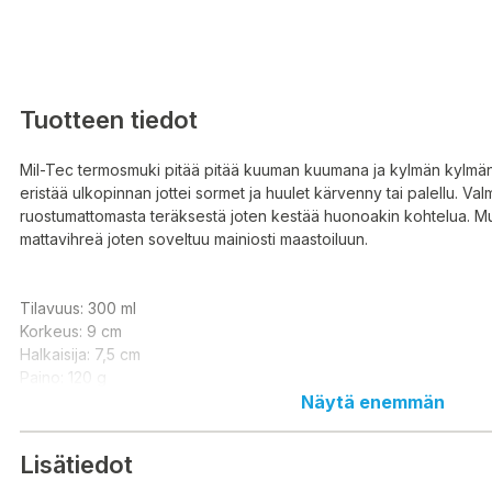
Tuotteen tiedot
Mil-Tec termosmuki pitää pitää kuuman kuumana ja kylmän kylmän
eristää ulkopinnan jottei sormet ja huulet kärvenny tai palellu. Valm
ruostumattomasta teräksestä joten kestää huonoakin kohtelua. Mu
mattavihreä joten soveltuu mainiosti maastoiluun.
Tilavuus: 300 ml
Korkeus: 9 cm
Halkaisija: 7,5 cm
Paino: 120 g
Näytä enemmän
Lisätiedot