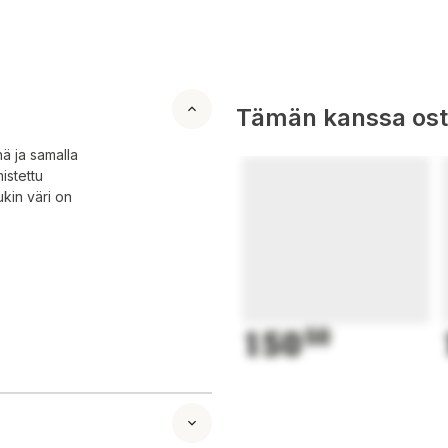
Tämän kanssa oste
ä ja samalla
istettu
kin väri on
150
50