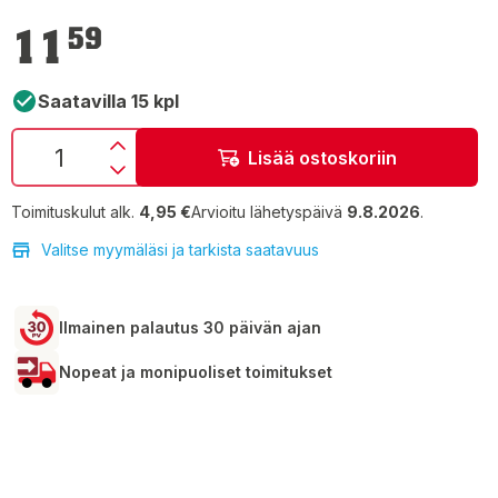
11,59 €
11
59
Saatavilla 15 kpl
Lisää ostoskoriin
Toimituskulut alk.
4,95 €
Arvioitu lähetyspäivä
9.8.2026
.
Valitse myymäläsi ja tarkista saatavuus
Ilmainen palautus 30 päivän ajan
Nopeat ja monipuoliset toimitukset