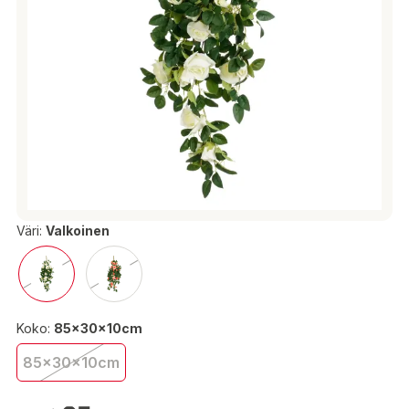
Väri:
Valkoinen
Koko:
85x30x10cm
85x30x10cm
21,95 €