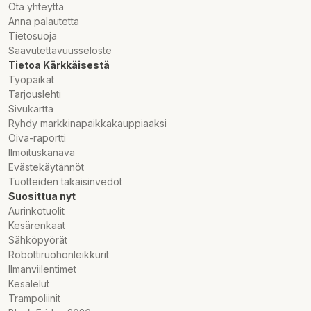
Ota yhteyttä
Anna palautetta
Tietosuoja
Saavutettavuusseloste
Tietoa Kärkkäisestä
Työpaikat
Tarjouslehti
Sivukartta
Ryhdy markkinapaikkakauppiaaksi
Oiva-raportti
Ilmoituskanava
Evästekäytännöt
Tuotteiden takaisinvedot
Suosittua nyt
Aurinkotuolit
Kesärenkaat
Sähköpyörät
Robottiruohonleikkurit
Ilmanviilentimet
Kesälelut
Trampoliinit