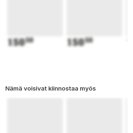
150
50
150
50
1
Nämä voisivat kiinnostaa myös