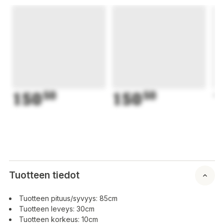
150
50
150
50
1
Tuotteen tiedot
Tuotteen pituus/syvyys: 85cm
Tuotteen leveys: 30cm
Tuotteen korkeus: 10cm