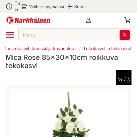
Tu
Valitse myymäläsi
Suomi
ki
/
Koristekasvit, kranssit ja köynnökset
/
Tekokasvit ja tekokukat
Mica Rose 85x30x10cm roikkuva
tekokasvi