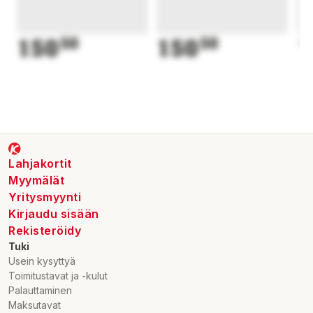
150
50
150
50
1
Lahjakortit
Myymälät
Yritysmyynti
Kirjaudu sisään
Rekisteröidy
Tuki
Usein kysyttyä
Toimitustavat ja -kulut
Palauttaminen
Maksutavat