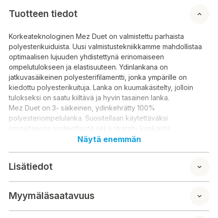
Tuotteen tiedot
Korkeateknologinen Mez Duet on valmistettu parhaista
polyesterikuiduista. Uusi valmistustekniikkamme mahdollistaa
optimaalisen lujuuden yhdistettynä erinomaiseen
ompelutulokseen ja elastisuuteen. Ydinlankana on
jatkuvasäikeinen polyesterifilamentti, jonka ympärille on
kiedottu polyesterikuituja. Lanka on kuumakäsitelty, jolloin
tulokseksi on saatu kiiltävä ja hyvin tasainen lanka.
Mez Duet on 3- säikeinen, ydinkehrätty 100%
polyesteriompelulanka. Suositellaan käytettäväksi
ommeltaessa synteettisistä sekä stretch- kankaista
alusvaatteita- ja asuja, housuja, paitoja, pukuja, ulkovaatteita ja
Näytä enemmän
sisustustekstiileitä.
Lisätiedot
Materiaali: 100 % polyesteri
Rullassa (metriä): 500
Myymäläsaatavuus
Den högteknologiska Mez Duet är gjord av de bästa
polyesterfibrerna. Vår nya tillverkningsteknik möjliggör optimal