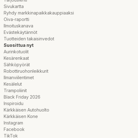
Sivukartta
Ryhdy markkinapaikkakauppiaaksi
Oiva-raportti
Ilmoituskanava
Evästekäytännöt
Tuotteiden takaisinvedot
Suosittua nyt
Aurinkotuolit
Kesärenkaat
Sähköpyörät
Robottiruohonleikkurit
Ilmanviilentimet
Kesälelut
Trampoliinit
Black Friday 2026
Inspiroidu
Kärkkäisen Autohuolto
Kärkkäisen Kone
Instagram
Facebook
TikTok