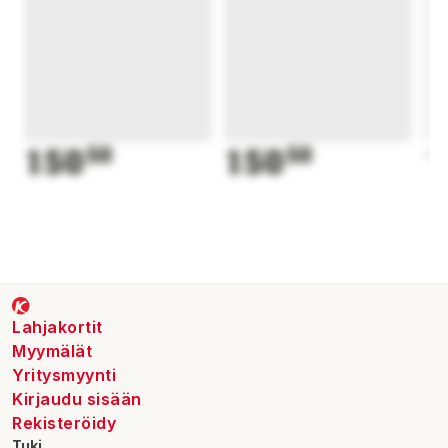
150
50
150
50
1
Lahjakortit
Myymälät
Yritysmyynti
Kirjaudu sisään
Rekisteröidy
Tuki