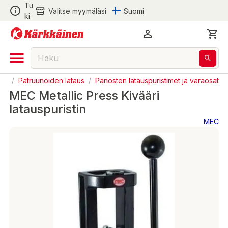
Tu
Valitse myymäläsi
Suomi
ki
eet
/
Patruunoiden lataus
/
Panosten latauspuristimet ja varaosat
MEC Metallic Press Kivääri
latauspuristin
MEC