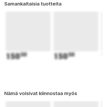
Samankaltaisia tuotteita
150
50
150
50
1
Nämä voisivat kiinnostaa myös