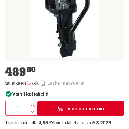
489,00 €
489
00
tai alkaen
/kk
Laske maksuerät
Vain 1 kpl jäljellä
Lisää ostoskoriin
Toimituskulut alk.
4,95 €
Arvioitu lähetyspäivä
9.8.2026
.