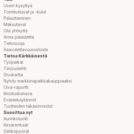
Usein kysyttyä
Toimitustavat ja -kulut
Palauttaminen
Maksutavat
Ota yhteyttä
Anna palautetta
Tietosuoja
Saavutettavuusseloste
Tietoa Kärkkäisestä
Työpaikat
Tarjouslehti
Sivukartta
Ryhdy markkinapaikkakauppiaaksi
Oiva-raportti
Ilmoituskanava
Evästekäytännöt
Tuotteiden takaisinvedot
Suosittua nyt
Aurinkotuolit
Kesärenkaat
Sähköpyörät