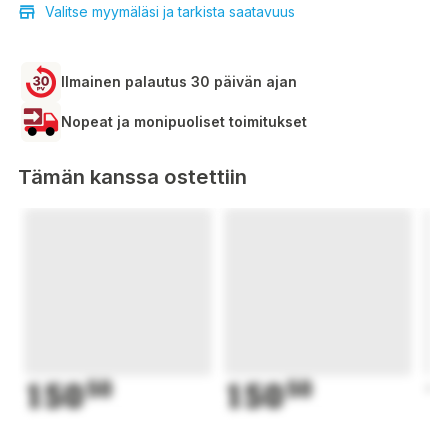
Valitse myymäläsi ja tarkista saatavuus
Ilmainen palautus 30 päivän ajan
Nopeat ja monipuoliset toimitukset
Tämän kanssa ostettiin
150
50
150
50
1