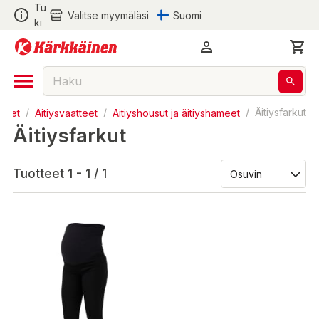
Tu
Valitse myymäläsi
Suomi
ki
tteet
/
Äitiysvaatteet
/
Äitiyshousut ja äitiyshameet
/
Äitiysfarkut
Äitiysfarkut
Tuotteet 1 - 1 / 1