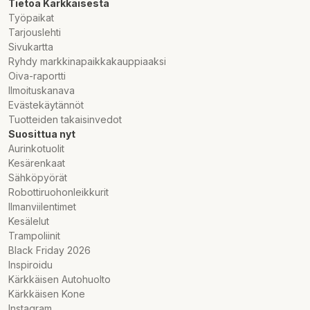
Tietoa Kärkkäisestä
Työpaikat
Tarjouslehti
Sivukartta
Ryhdy markkinapaikkakauppiaaksi
Oiva-raportti
Ilmoituskanava
Evästekäytännöt
Tuotteiden takaisinvedot
Suosittua nyt
Aurinkotuolit
Kesärenkaat
Sähköpyörät
Robottiruohonleikkurit
Ilmanviilentimet
Kesälelut
Trampoliinit
Black Friday 2026
Inspiroidu
Kärkkäisen Autohuolto
Kärkkäisen Kone
Instagram