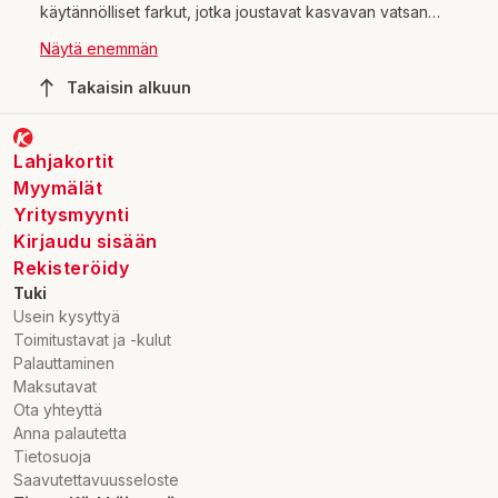
käytännölliset farkut, jotka joustavat kasvavan vatsan
mukana. Äitiysfarkut ovat suunniteltu erityisesti odottaville
Näytä enemmän
äideille, jotka haluavat yhdistää mukavuuden ja tyylin.
Kärkkäisen verkkokaupasta löydät laajan valikoiman
Takaisin alkuun
erilaisia äitiysfarkkuja, joista voit valita juuri sinulle
sopivimmat.
Lahjakortit
Myymälät
Yritysmyynti
Kirjaudu sisään
Rekisteröidy
Tuki
Usein kysyttyä
Toimitustavat ja -kulut
Palauttaminen
Maksutavat
Ota yhteyttä
Anna palautetta
Tietosuoja
Saavutettavuusseloste