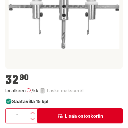
32,90 €
32
90
tai alkaen
/kk
Laske maksuerät
Saatavilla 15 kpl
Lisää ostoskoriin