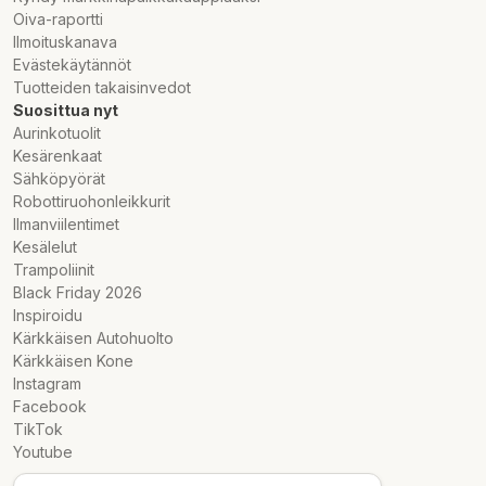
Oiva-raportti
Ilmoituskanava
Evästekäytännöt
Tuotteiden takaisinvedot
Suosittua nyt
Aurinkotuolit
Kesärenkaat
Sähköpyörät
Robottiruohonleikkurit
Ilmanviilentimet
Kesälelut
Trampoliinit
Black Friday 2026
Inspiroidu
Kärkkäisen Autohuolto
Kärkkäisen Kone
Instagram
Facebook
TikTok
Youtube