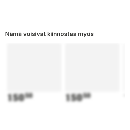
Nämä voisivat kiinnostaa myös
150
50
150
50
1