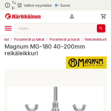
Tu
Valitse myymäläsi
Suomi
ki
ökalut
/
Poranterät ja laikat
/
Poranterät ja karat
/
Reikäleikkurit
Magnum MG-180 40-200mm
reikäleikkuri