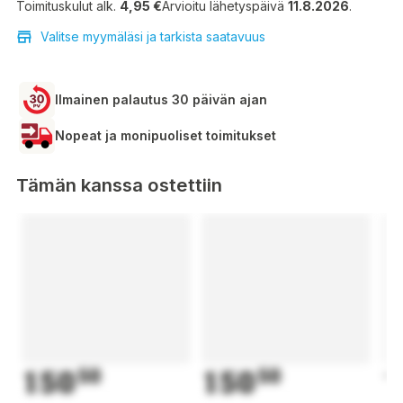
Toimituskulut alk.
4,95 €
Arvioitu lähetyspäivä
11.8.2026
.
Valitse myymäläsi ja tarkista saatavuus
Ilmainen palautus 30 päivän ajan
Nopeat ja monipuoliset toimitukset
Tämän kanssa ostettiin
150
50
150
50
1