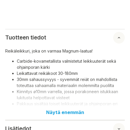
Tuotteen tiedot
Reikäleikkuri, joka on varmaa Magnum-laatua!
Carbide-kovametallista valmistetut leikkuuterät sekä
ohjainporan kärki
Leikattavat reikäkoot 30-180mm
30mm sahaussyvyys - syvemmät reiät on mahdollista
toteuttaa sahaamalla materiaalin molemmilta puolilta
Kiinnitys ø10mm varrella, jossa porakoneen istukkaan
lukitusta helpottavat viisteet
Pakkaus sisältää toiset leikkuuterät ja ohjainporan eri
materiaaleille
Näytä enemmän
Koko: 30-180mm
Sahattavia materiaaleja ovat esimerkiksi: puu,
Lisätiedot
puukuitulevy, muovi, laminaatti, kipsilevy jne.