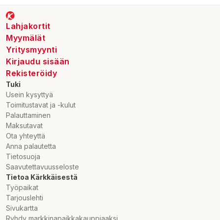
Lahjakortit
Myymälät
Yritysmyynti
Kirjaudu sisään
Rekisteröidy
Tuki
Usein kysyttyä
Toimitustavat ja -kulut
Palauttaminen
Maksutavat
Ota yhteyttä
Anna palautetta
Tietosuoja
Saavutettavuusseloste
Tietoa Kärkkäisestä
Työpaikat
Tarjouslehti
Sivukartta
Ryhdy markkinapaikkakauppiaaksi