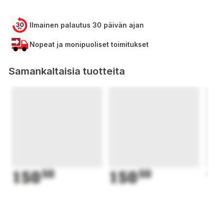
Ilmainen palautus 30 päivän ajan
Nopeat ja monipuoliset toimitukset
Samankaltaisia tuotteita
150
50
150
50
1