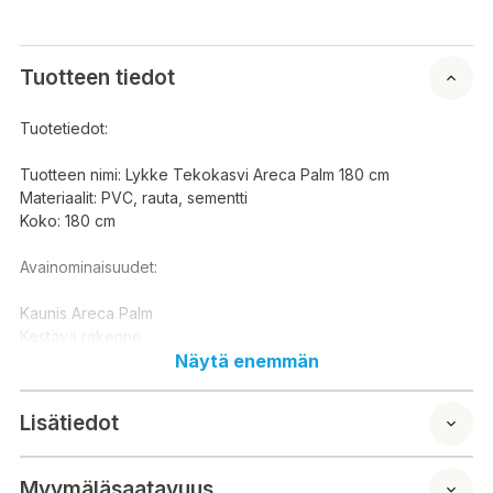
Tuotteen tiedot
Tuotetiedot:
Tuotteen nimi: Lykke Tekokasvi Areca Palm 180 cm
Materiaalit: PVC, rauta, sementti
Koko: 180 cm
Avainominaisuudet:
Kaunis Areca Palm
Kestävä rakenne
Huoleton sisustuselementti
Näytä enemmän
Hyödyt:
Lisätiedot
Trooppinen tunnelma: Luodaan luonnollinen trooppinen ilme
kotiin.
Myymäläsaatavuus