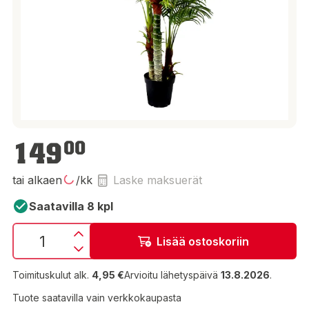
149,00 €
149
00
tai alkaen
/kk
Laske maksuerät
Saatavilla 8 kpl
Lisää ostoskoriin
Toimituskulut alk.
4,95 €
Arvioitu lähetyspäivä
13.8.2026
.
Tuote saatavilla vain verkkokaupasta