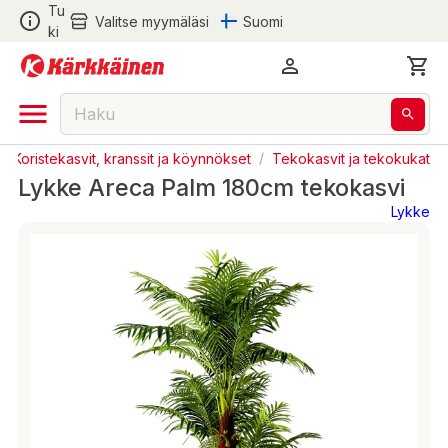
Tu
Valitse myymäläsi
Suomi
ki
/
Koristekasvit, kranssit ja köynnökset
/
Tekokasvit ja tekokukat
Lykke Areca Palm 180cm tekokasvi
Lykke