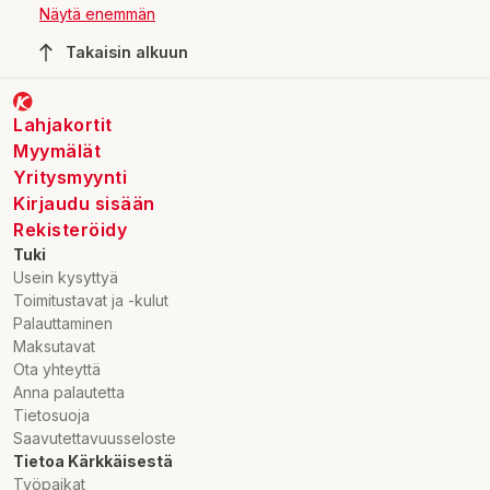
perunamuusijauhe helpottaa ruoanlaittoa ja siitä syntyy niin
Näytä enemmän
maistuva perunamuusi, perunasoselaatikko kuin makoisat
perunarieskatkin. Perunamuusi syntyy
Takaisin alkuun
perunamuusijauheesta parissa minuutissa ja se on kätevä
apu hektisen arjen kiireisellekin kokille. Kotimainen
perunamuusijauhe on helpottanut kotikokkeja jo
Lahjakortit
vuosikymmenien ajan. Muusijauhe valmistetaan puhtaasta
Myymälät
kotimaisesta perunasta.
Yritysmyynti
Kirjaudu sisään
Rekisteröidy
Tuki
Usein kysyttyä
Toimitustavat ja -kulut
Palauttaminen
Maksutavat
Ota yhteyttä
Anna palautetta
Tietosuoja
Saavutettavuusseloste
Tietoa Kärkkäisestä
Työpaikat