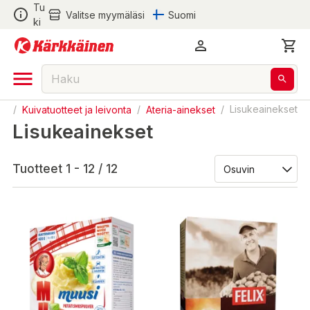
Tu
Valitse myymäläsi
Suomi
ki
ka
/
Kuivatuotteet ja leivonta
/
Ateria-ainekset
/
Lisukeainekset
Lisukeainekset
Tuotteet 1 - 12 / 12