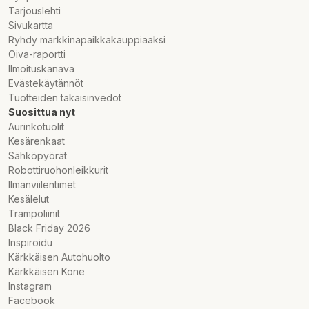
Tarjouslehti
Sivukartta
Ryhdy markkinapaikkakauppiaaksi
Oiva-raportti
Ilmoituskanava
Evästekäytännöt
Tuotteiden takaisinvedot
Suosittua nyt
Aurinkotuolit
Kesärenkaat
Sähköpyörät
Robottiruohonleikkurit
Ilmanviilentimet
Kesälelut
Trampoliinit
Black Friday 2026
Inspiroidu
Kärkkäisen Autohuolto
Kärkkäisen Kone
Instagram
Facebook