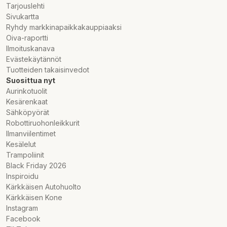
Tarjouslehti
Sivukartta
Ryhdy markkinapaikkakauppiaaksi
Oiva-raportti
Ilmoituskanava
Evästekäytännöt
Tuotteiden takaisinvedot
Suosittua nyt
Aurinkotuolit
Kesärenkaat
Sähköpyörät
Robottiruohonleikkurit
Ilmanviilentimet
Kesälelut
Trampoliinit
Black Friday 2026
Inspiroidu
Kärkkäisen Autohuolto
Kärkkäisen Kone
Instagram
Facebook