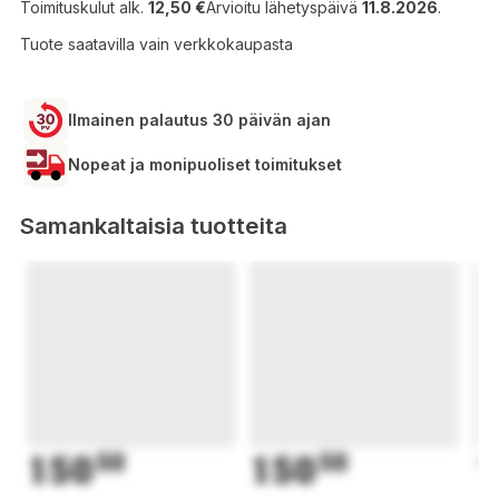
Toimituskulut alk.
12,50 €
Arvioitu lähetyspäivä
11.8.2026
.
Tuote saatavilla vain verkkokaupasta
Ilmainen palautus 30 päivän ajan
Nopeat ja monipuoliset toimitukset
Samankaltaisia tuotteita
150
50
150
50
1