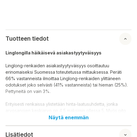
Tuotteen tiedot
Linglongilla häikäisevä asiakastyytyväisyys
Linglong-renkaiden asiakastyytyväisyys osoittautuu
erinomaiseksi Suomessa toteutetussa mittauksessa. Peräti
66% vastanneista ilmoittaa Linglong-renkaiden ylittäneen
odotukset joko selvästi (41% vastanneista) tai hieman (25%).
Pettyneitä on vain 3%.
Erityisesti renkaissa ylistetään hinta-laatusuhdetta, jonka
arvosanojen keskiarvo on 4,5 maksimin ollessa 5. Myös pito
kuivalla (4,4 / 5) saa erinomaisen arvosanan. Renkaan muut
Näytä enemmän
ominaisuudet saavat kautta linjan erittäin hyvät arviot.
Lisätiedot
Kerran Linglongin ostaneet ostavat Linglongin