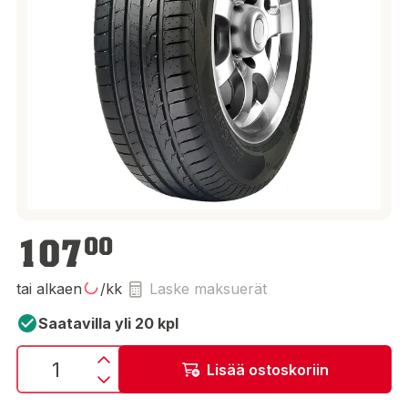
107,00 €
107
00
tai alkaen
/kk
Laske maksuerät
Saatavilla yli 20 kpl
Lisää ostoskoriin