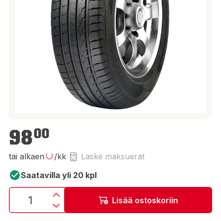
98,00 €
98
00
tai alkaen
/kk
Laske maksuerät
Saatavilla yli 20 kpl
Lisää ostoskoriin