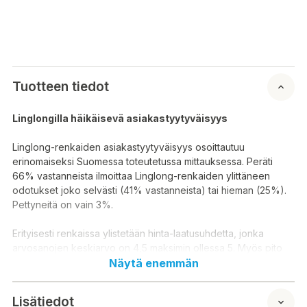
Tuotteen tiedot
Linglongilla häikäisevä asiakastyytyväisyys
Linglong-renkaiden asiakastyytyväisyys osoittautuu
erinomaiseksi Suomessa toteutetussa mittauksessa. Peräti
66% vastanneista ilmoittaa Linglong-renkaiden ylittäneen
odotukset joko selvästi (41% vastanneista) tai hieman (25%).
Pettyneitä on vain 3%.
Erityisesti renkaissa ylistetään hinta-laatusuhdetta, jonka
arvosanojen keskiarvo on 4,5 maksimin ollessa 5. Myös pito
kuivalla (4,4 / 5) saa erinomaisen arvosanan. Renkaan muut
Näytä enemmän
ominaisuudet saavat kautta linjan erittäin hyvät arviot.
Lisätiedot
Kerran Linglongin ostaneet ostavat Linglongin