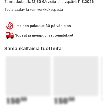
Toimituskulut alk.
12,50 €
Arvioitu lähetyspäivä
11.8.2026
.
Tuote saatavilla vain verkkokaupasta
Ilmainen palautus 30 päivän ajan
Nopeat ja monipuoliset toimitukset
Samankaltaisia tuotteita
150
50
150
50
1