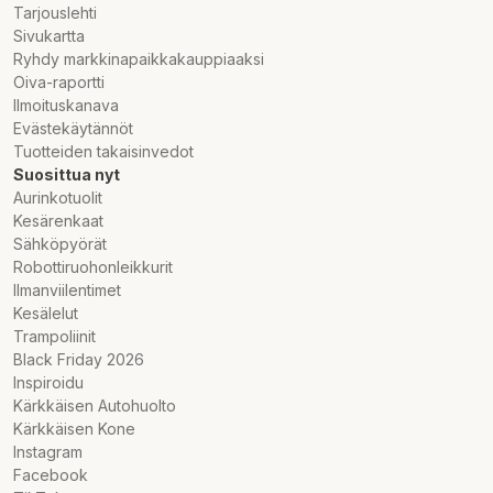
Tarjouslehti
Sivukartta
Ryhdy markkinapaikkakauppiaaksi
Oiva-raportti
Ilmoituskanava
Evästekäytännöt
Tuotteiden takaisinvedot
Suosittua nyt
Aurinkotuolit
Kesärenkaat
Sähköpyörät
Robottiruohonleikkurit
Ilmanviilentimet
Kesälelut
Trampoliinit
Black Friday 2026
Inspiroidu
Kärkkäisen Autohuolto
Kärkkäisen Kone
Instagram
Facebook