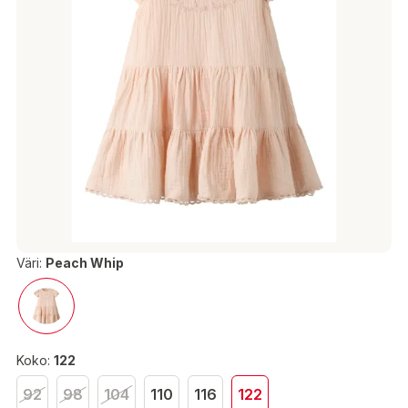
Väri:
Peach Whip
Koko:
122
92
98
104
110
116
122