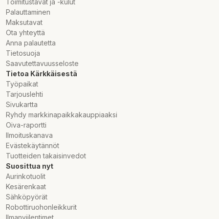
Toimitustavat ja -kulut
Palauttaminen
Maksutavat
Ota yhteyttä
Anna palautetta
Tietosuoja
Saavutettavuusseloste
Tietoa Kärkkäisestä
Työpaikat
Tarjouslehti
Sivukartta
Ryhdy markkinapaikkakauppiaaksi
Oiva-raportti
Ilmoituskanava
Evästekäytännöt
Tuotteiden takaisinvedot
Suosittua nyt
Aurinkotuolit
Kesärenkaat
Sähköpyörät
Robottiruohonleikkurit
Ilmanviilentimet