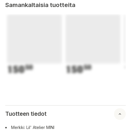
Samankaltaisia tuotteita
150
50
150
50
1
Tuotteen tiedot
Merkki: Lil' Atelier MINI