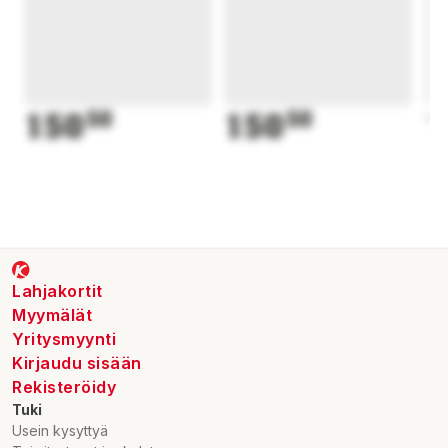
150
50
150
50
1
Lahjakortit
Myymälät
Yritysmyynti
Kirjaudu sisään
Rekisteröidy
Tuki
Usein kysyttyä