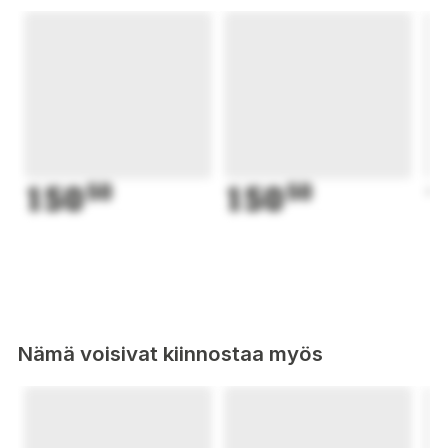
150
50
150
50
1
Nämä voisivat kiinnostaa myös