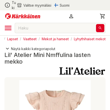
Tu
Valitse myymäläsi
Suomi
ki
en
/
Lapset
/
Vaatteet
/
Mekot ja hameet
/
Lyhythihaiset mekot
Näytä kaikki kategoriapolut
Lil' Atelier Mini Nmffulina lasten
mekko