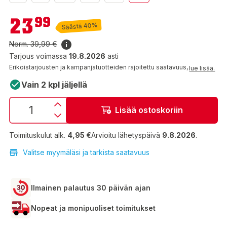
23,99 €
23
99
Säästä 40%
Norm.
39,99 €
Tarjous voimassa
19.8.2026
asti
Erikoistarjousten ja kampanjatuotteiden rajoitettu saatavuus,
lue lisää.
Vain 2 kpl jäljellä
Lisää ostoskoriin
Toimituskulut alk.
4,95 €
Arvioitu lähetyspäivä
9.8.2026
.
Valitse myymäläsi ja tarkista saatavuus
Ilmainen palautus 30 päivän ajan
Nopeat ja monipuoliset toimitukset