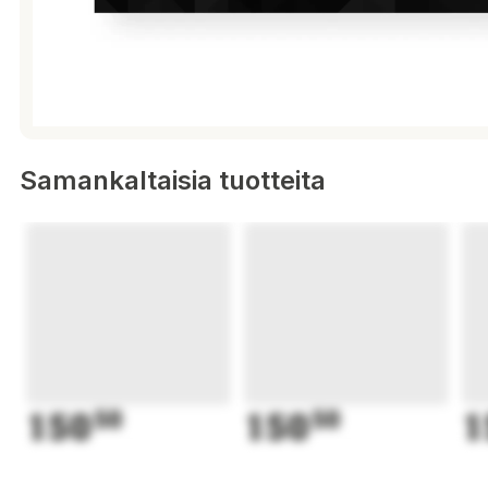
Samankaltaisia tuotteita
150
50
150
50
1