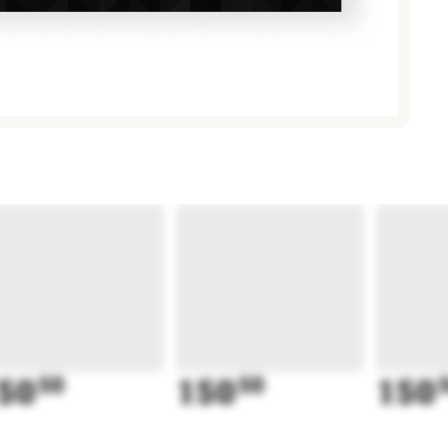
50
50
150
50
150