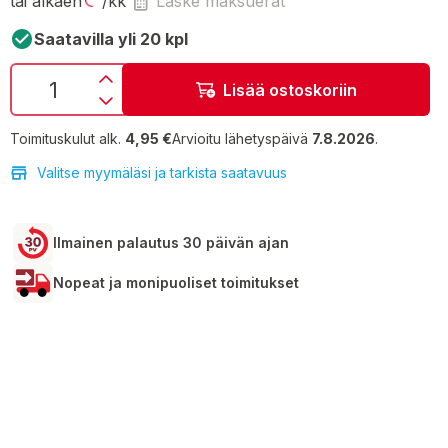
tai alkaen
/kk
Laske maksuerät
Saatavilla yli 20 kpl
Lisää ostoskoriin
Toimituskulut alk.
4,95 €
Arvioitu lähetyspäivä
7.8.2026
.
Valitse myymäläsi ja tarkista saatavuus
Ilmainen palautus 30 päivän ajan
Nopeat ja monipuoliset toimitukset