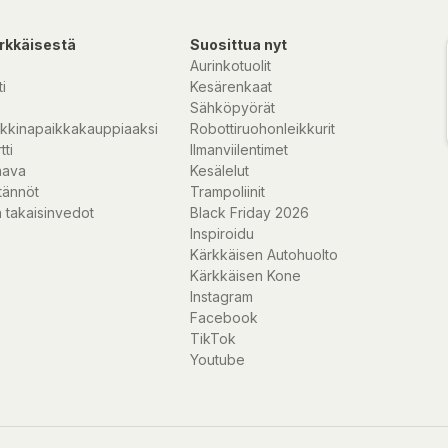
rkkäisestä
Suosittua nyt
Aurinkotuolit
i
Kesärenkaat
Sähköpyörät
kkinapaikkakauppiaaksi
Robottiruohonleikkurit
tti
Ilmanviilentimet
n har en mörk
nava
Kesälelut
en är bara 40 mm
tännöt
Trampoliinit
karen uppger en
 takaisinvedot
Black Friday 2026
Inspiroidu
Kärkkäisen Autohuolto
Kärkkäisen Kone
er ett långvarigt
Instagram
ghtaway SINGLE LED
Facebook
kad av tålig UV-
TikTok
ter.
Youtube
ket bra även på
ftig mot vatten