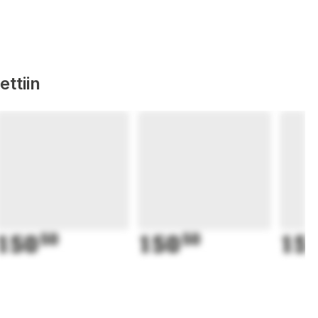
ttiin
150
50
150
50
15