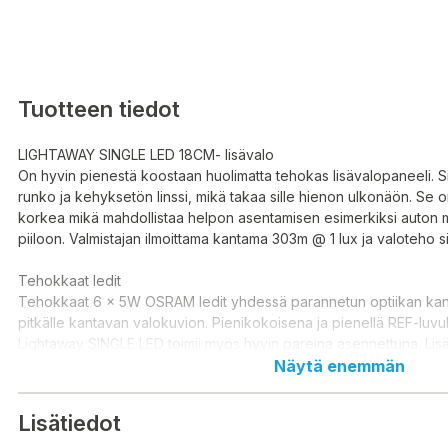
Tuotteen tiedot
LIGHTAWAY SINGLE LED 18CM- lisävalo
On hyvin pienestä koostaan huolimatta tehokas lisävalopaneeli. 
runko ja kehyksetön linssi, mikä takaa sille hienon ulkonäön. Se
korkea mikä mahdollistaa helpon asentamisen esimerkiksi auton m
piiloon. Valmistajan ilmoittama kantama 303m @ 1 lux ja valoteho si
Tehokkaat ledit
Tehokkaat 6 x 5W OSRAM ledit yhdessä parannetun optiikan kan
pitkälle kantavan valokuvion. Pienikokoisena ja pienellä REF-luvul
Lightaway SINGLE LED toimii myös hyvin pareina asennettuna. Lisä
valmistettu kestävästä UV-suojatusta polykarbonaatista. Se on va
Näytä enemmän
DT2-liittimillä.
Lisätiedot
5700K värilämpötila