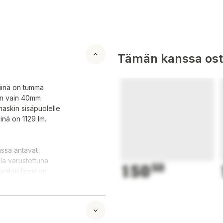
Tämän kanssa oste
Siinä on tumma
 on vain 40mm
askin sisäpuolelle
inä on 1129 lm.
ssa antavat
la varustettuna
150
50
valon linssi on
rustettu Deutsch