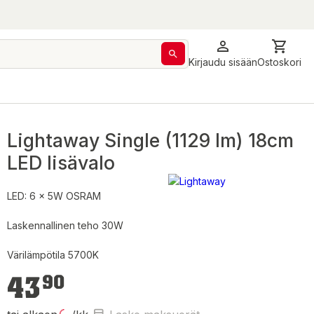
Kirjaudu sisään
Ostoskori
Lightaway Single (1129 lm) 18cm
LED lisävalo
LED: 6 x 5W OSRAM
Laskennallinen teho 30W
Värilämpötila 5700K
43,90 €
43
90