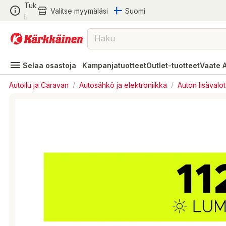
Tuk
Valitse myymäläsi
Suomi
i
Selaa osastoja
Kampanjatuotteet
Outlet-tuotteet
Vaate 
Autoilu ja Caravan
/
Autosähkö ja elektroniikka
/
Auton lisävalot