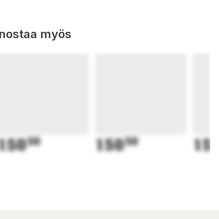
nnostaa myös
150
50
150
50
15