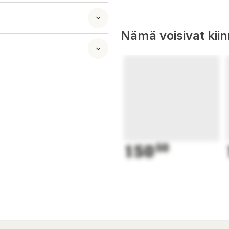
yös talvella ja
 joten se kestää
Nämä voisivat kii
 perinteistä
eviin heijastimiin,
kaan. Tämä ratkaisu
syä, sillä itse
uotua paras
unoissa olevat
ja keskellä olevat
150
50