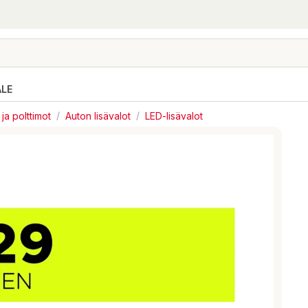
ALE
 ja polttimot
/
Auton lisävalot
/
LED-lisävalot