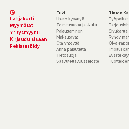
Tuotteen pituus/syvyys: 17,7cm
Tuki
Tietoa Kä
Tuotteen leveys: 4cm
Lahjakortit
Usein kysyttyä
Työpaikat
Tuotteen korkeus: 5,4cm
Myymälät
Toimitustavat ja -kulut
Tarjousleht
Palauttaminen
Sivukartta
Yritysmyynti
Maksutavat
Ryhdy mar
Kirjaudu sisään
LIGHTAWAY SINGLE LED 18CM- extraljus
Ota yhteyttä
Oiva-rapor
Rekisteröidy
Trots sin lilla storlek är det en mycket kraftfull extraljuspanel. De
Anna palautetta
Ilmoituska
kropp och en ramlös lins, vilket ger den ett snyggt utseende. D
Tietosuoja
Evästekäy
hög, vilket gör den enkel att installera i t.ex. en bilmask. Tillver
Saavutettavuusseloste
Tuotteiden
räckvidd på 303 m vid 1 lux och ett ljusflöde på 1129 lm.
Effektiva LED
Effektiva 6 x 5 W OSRAM LED i kombination med förbättrad optik g
ljusmönster. Med sin kompakta storlek och låga REF fungerar Li
också bra när den installeras i par. Linsen på extraljuset är tillver
skyddad polykarbonat. Den är utrustad med Deutsch DT2-kontak
5700K färgtemperatur
SINGLE LIGHT har en behaglig färgtemperatur, som fungerar myc
vintern och i dimma. Den är IP-68-klassad så den är motståndskra