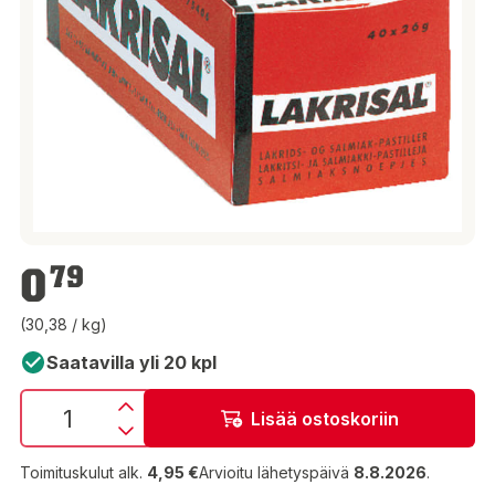
0,79 €
0
79
(30,38 / kg)
Saatavilla yli 20 kpl
Lisää ostoskoriin
Toimituskulut alk.
4,95 €
Arvioitu lähetyspäivä
8.8.2026
.