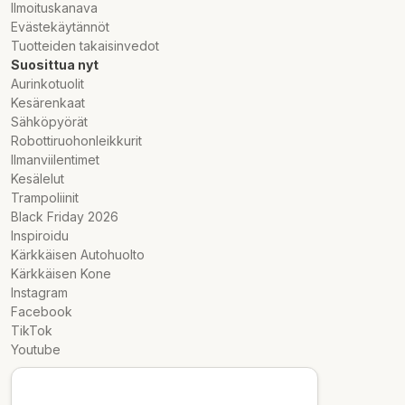
Ilmoituskanava
Evästekäytännöt
Tuotteiden takaisinvedot
Suosittua nyt
Aurinkotuolit
Kesärenkaat
Sähköpyörät
Robottiruohonleikkurit
Ilmanviilentimet
Kesälelut
Trampoliinit
Black Friday 2026
Inspiroidu
Kärkkäisen Autohuolto
Kärkkäisen Kone
Instagram
Facebook
TikTok
Youtube