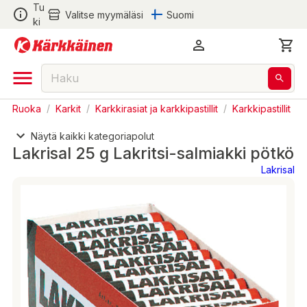
Tu
Valitse myymäläsi
Suomi
ki
Ruoka
/
Karkit
/
Karkkirasiat ja karkkipastillit
/
Karkkipastillit
Näytä kaikki kategoriapolut
Lakrisal 25 g Lakritsi-salmiakki pötkö
Lakrisal