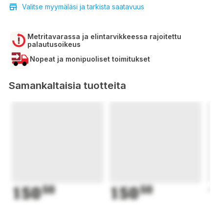
Valitse myymäläsi ja tarkista saatavuus
Metritavarassa ja elintarvikkeessa rajoitettu
palautusoikeus
Nopeat ja monipuoliset toimitukset
Samankaltaisia tuotteita
150
50
150
50
1