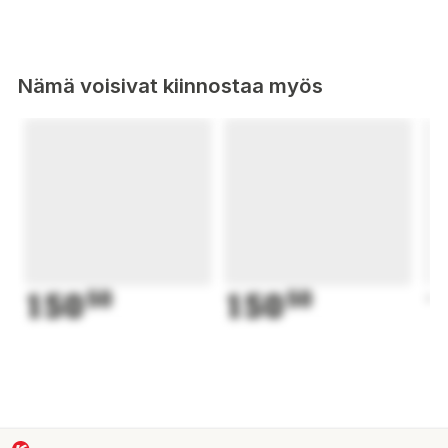
Nämä voisivat kiinnostaa myös
150
50
150
50
1