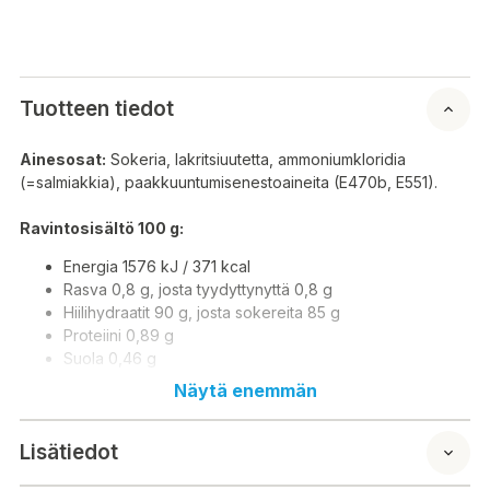
Tuotteen tiedot
Ainesosat:
Sokeria, lakritsiuutetta, ammoniumkloridia
(=salmiakkia), paakkuuntumisenestoaineita (E470b, E551).
Ravintosisältö 100 g:
Energia 1576 kJ / 371 kcal
Rasva 0,8 g, josta tyydyttynyttä 0,8 g
Hiilihydraatit 90 g, josta sokereita 85 g
Proteiini 0,89 g
Suola 0,46 g
Näytä enemmän
Valmistusmaa:
Alankomaat
Maahantuoja/Markkinoija:
Cloetta Suomi Oy, PL 406, 20101
Lisätiedot
Turku