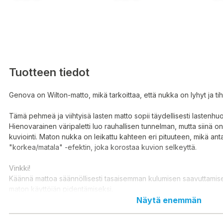
Tuotteen tiedot
Genova on Wilton-matto, mikä tarkoittaa, että nukka on lyhyt ja ti
Tämä pehmeä ja viihtyisä lasten matto sopii täydellisesti lastenh
Hienovarainen väripaletti luo rauhallisen tunnelman, mutta siinä o
kuviointi. Maton nukka on leikattu kahteen eri pituuteen, mikä anta
"korkea/matala" -efektin, joka korostaa kuvion selkeyttä.
Vinkki!
Käännä mattoa säännöllisesti tasaisemman kulumisen saavuttamisek
maton käyttöiän pidentämiseksi.
Näytä enemmän
Materiaali: 50% polypropeeni, 50% polyesteri (juuttipohja)
Pesuohjeet: Tahrat poistetaan puhtaalla vaalealla froteepyyhk