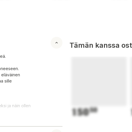
Tämän kanssa oste
heä.
uoneeseen.
n eläväinen
a sille
si ja näin ollen
150
50
eellä, hieman