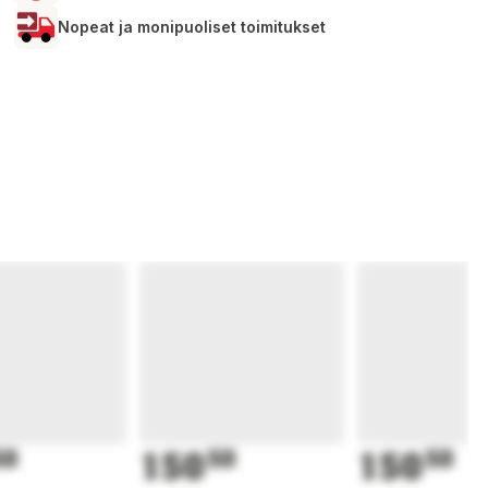
Nopeat ja monipuoliset toimitukset
50
150
50
150
50