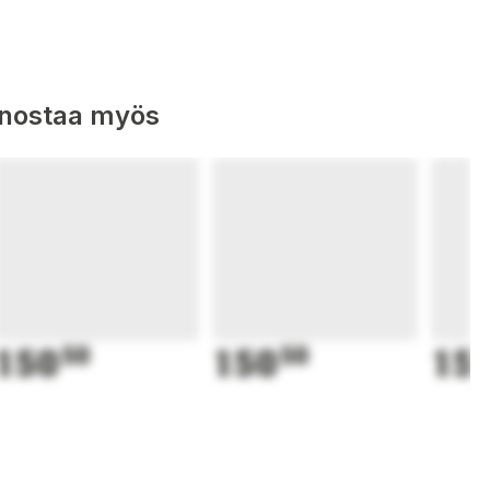
nnostaa myös
150
50
150
50
15