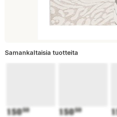
Samankaltaisia tuotteita
150
50
150
50
1