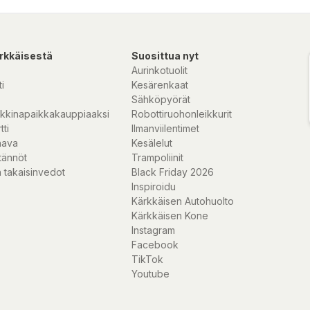
rkkäisestä
Suosittua nyt
Aurinkotuolit
i
Kesärenkaat
Sähköpyörät
kkinapaikkakauppiaaksi
Robottiruohonleikkurit
tti
Ilmanviilentimet
nava
Kesälelut
tännöt
Trampoliinit
 takaisinvedot
Black Friday 2026
Inspiroidu
Kärkkäisen Autohuolto
Kärkkäisen Kone
Instagram
Facebook
TikTok
Youtube