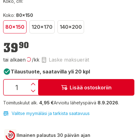
Koko, cm:
Koko:
80x150
80x150
120x170
140x200
39,90 €
39
90
tai alkaen
/kk
Laske maksuerät
Tilaustuote, saatavilla yli 20 kpl
Lisää ostoskoriin
Toimituskulut alk.
4,95 €
Arvioitu lähetyspäivä
8.9.2026
.
Valitse myymäläsi ja tarkista saatavuus
Ilmainen palautus 30 päivän ajan