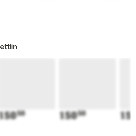
ttiin
150
50
150
50
15