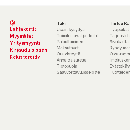
Tuki
Tietoa Kä
Lahjakortit
Usein kysyttyä
Työpaikat
Myymälät
Toimitustavat ja -kulut
Tarjousleht
Palauttaminen
Sivukartta
Yritysmyynti
Maksutavat
Ryhdy mar
Kirjaudu sisään
Ota yhteyttä
Oiva-rapor
Rekisteröidy
Anna palautetta
Ilmoituska
Tietosuoja
Evästekäy
Saavutettavuusseloste
Tuotteiden