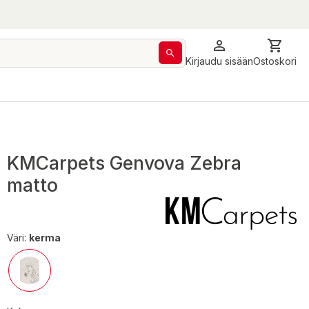
Kirjaudu sisään
Ostoskori
KMCarpets Genvova Zebra
matto
Väri:
kerma