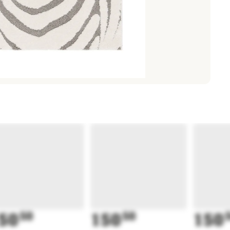
50
50
150
50
150