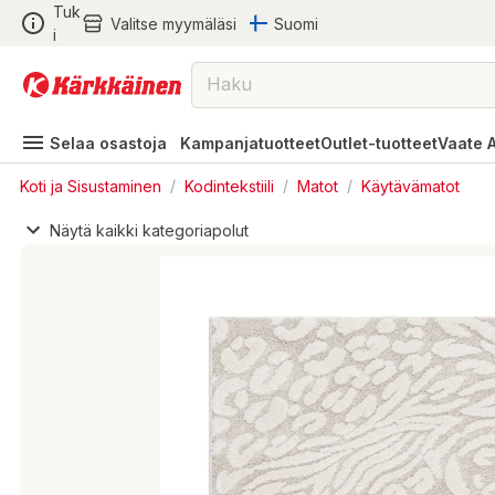
Tuk
Valitse myymäläsi
Suomi
i
Selaa osastoja
Kampanjatuotteet
Outlet-tuotteet
Vaate 
Koti ja Sisustaminen
/
Kodintekstiili
/
Matot
/
Käytävämatot
Näytä kaikki kategoriapolut