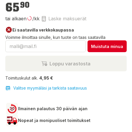
65,90 €
65
90
tai alkaen
/kk
Laske maksuerät
Ei saatavilla verkkokaupassa
Voimme ilmoittaa sinulle, kun tuote on taas saatavilla
Muistuta minua
Loppu varastosta
Toimituskulut alk.
4,95 €
Valitse myymäläsi ja tarkista saatavuus
Ilmainen palautus 30 päivän ajan
Nopeat ja monipuoliset toimitukset