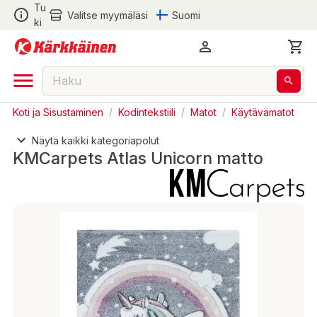
Tu
Valitse myymäläsi
Suomi
ki
Koti ja Sisustaminen
/
Kodintekstiili
/
Matot
/
Käytävämatot
Näytä kaikki kategoriapolut
KMCarpets Atlas Unicorn matto