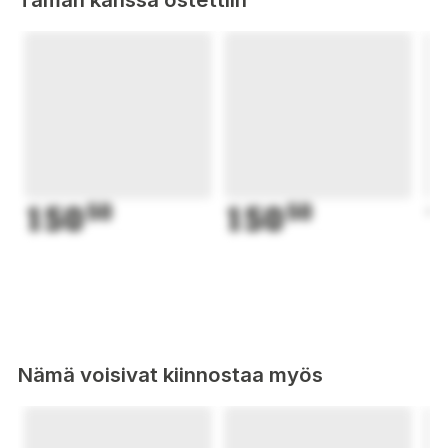
150
50
150
50
1
Nämä voisivat kiinnostaa myös