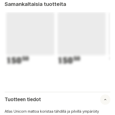
Samankaltaisia tuotteita
150
50
150
50
1
Tuotteen tiedot
Atlas Unicorn mattoa koristaa tähdillä ja pilvillä ympäröity