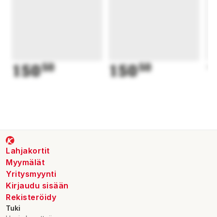
150
50
150
50
1
Lahjakortit
Myymälät
Yritysmyynti
Kirjaudu sisään
Rekisteröidy
Tuki