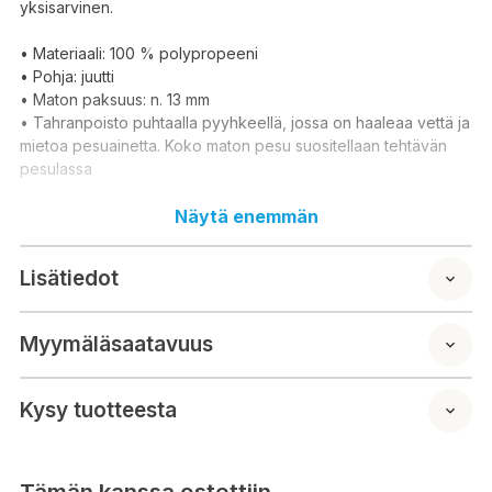
yksisarvinen.
• Materiaali: 100 % polypropeeni
• Pohja: juutti
• Maton paksuus: n. 13 mm
• Tahranpoisto puhtaalla pyyhkeellä, jossa on haaleaa vettä ja
mietoa pesuainetta. Koko maton pesu suositellaan tehtävän
pesulassa
Atlas Unicorn mattan är dekorerad med en enhörning omgiven
Näytä enemmän
av stjärnor och moln.
Lisätiedot
• Material: 100 % polypropen
• Bas: jute
• Mattans tjocklek: ca 13 mm
Myymäläsaatavuus
• Fläckborttagning med en ren handduk med ljummet vatten
och ett milt rengöringsmedel. Det rekommenderas att tvätta
hela mattan i en tvättomat
Kysy tuotteesta
Tämän kanssa ostettiin