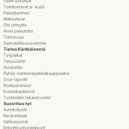
Usein kysyttyä
Toimitustavat ja -kulut
Palauttaminen
Maksutavat
Ota yhteyttä
Anna palautetta
Tietosuoja
Saavutettavuusseloste
Tietoa Kärkkäisestä
Työpaikat
Tarjouslehti
Sivukartta
Ryhdy markkinapaikkakauppiaaksi
Oiva-raportti
Ilmoituskanava
Evästekäytännöt
Tuotteiden takaisinvedot
Suosittua nyt
Aurinkotuolit
Kesärenkaat
Sähköpyörät
Robottiruohonleikkurit