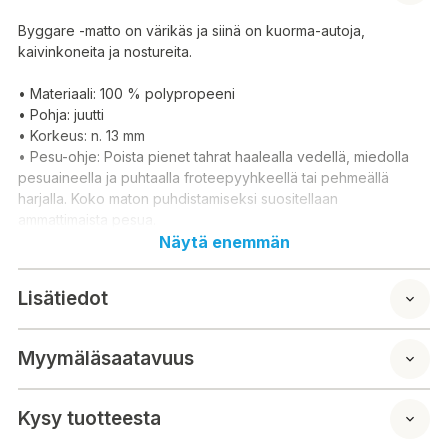
Byggare -matto on värikäs ja siinä on kuorma-autoja,
kaivinkoneita ja nostureita.
• Materiaali: 100 % polypropeeni
• Pohja: juutti
• Korkeus: n. 13 mm
• Pesu-ohje: Poista pienet tahrat haalealla vedellä, miedolla
pesuaineella ja puhtaalla froteepyyhkeellä tai pehmeällä
harjalla. Koko maton puhdistamiseksi suositellaan
ammattimaista pesua.
Näytä enemmän
Byggare-mattan är färgglad och har lastbilar, grävmaskiner
och kranar.
Lisätiedot
• Material: 100 % polypropen
• Bas: jute
Myymäläsaatavuus
• Höjd: ca 13 mm
• Tvättråd: Ta bort små fläckar med ljummet vatten, milt
tvättmedel och en ren frottéhandduk eller mjuk borste.
Kysy tuotteesta
Professionell tvätt rekommenderas för att rengöra hela mattan.