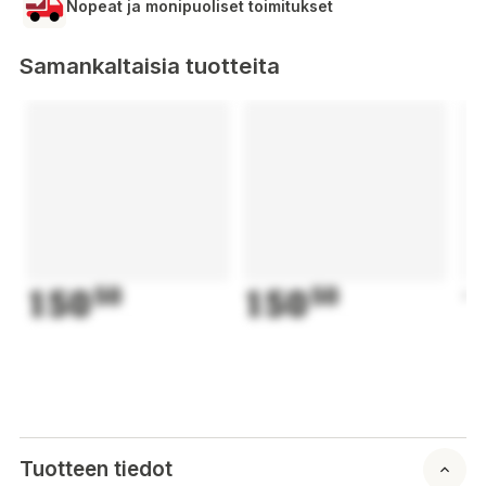
Nopeat ja monipuoliset toimitukset
Samankaltaisia tuotteita
150
50
150
50
1
Tuotteen tiedot