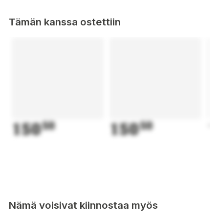
Tämän kanssa ostettiin
150
50
150
50
1
Nämä voisivat kiinnostaa myös