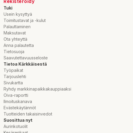
Rekisteröidy
Tuki
Usein kysyttyä
Toimitustavat ja -kulut
Palauttaminen
Maksutavat
Ota yhteyttä
Anna palautetta
Tietosuoja
Saavutettavuusseloste
Tietoa Kärkkäisestä
Työpaikat
Tarjouslehti
Sivukartta
Ryhdy markkinapaikkakauppiaaksi
Oiva-raportti
Ilmoituskanava
Evästekäytännöt
Tuotteiden takaisinvedot
Suosittua nyt
Aurinkotuolit
Kesärenkaat