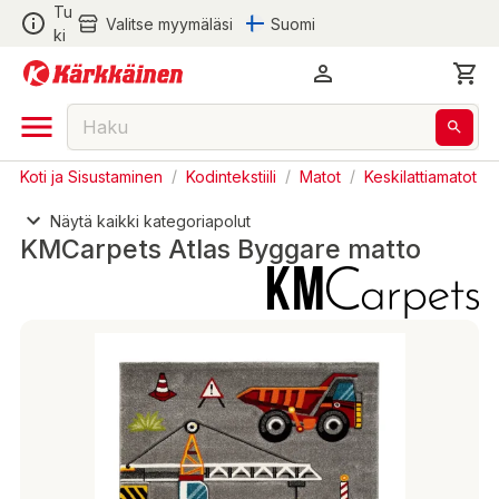
Tu
Valitse myymäläsi
Suomi
ki
Koti ja Sisustaminen
/
Kodintekstiili
/
Matot
/
Keskilattiamatot
Näytä kaikki kategoriapolut
KMCarpets Atlas Byggare matto