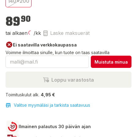
140x200
89,90 €
89
90
tai alkaen
/kk
Laske maksuerät
Ei saatavilla verkkokaupassa
Voimme ilmoittaa sinulle, kun tuote on taas saatavilla
Muistuta minua
Loppu varastosta
Toimituskulut alk.
4,95 €
Valitse myymäläsi ja tarkista saatavuus
Ilmainen palautus 30 päivän ajan