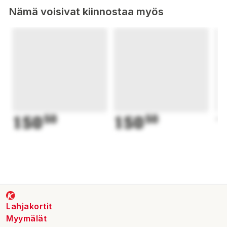
Nämä voisivat kiinnostaa myös
150
50
150
50
1
Lahjakortit
Myymälät