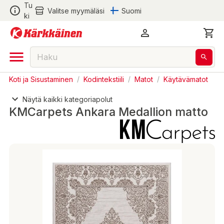
Tu
Valitse myymäläsi
Suomi
ki
Koti ja Sisustaminen
/
Kodintekstiili
/
Matot
/
Käytävämatot
Näytä kaikki kategoriapolut
KMCarpets Ankara Medallion matto