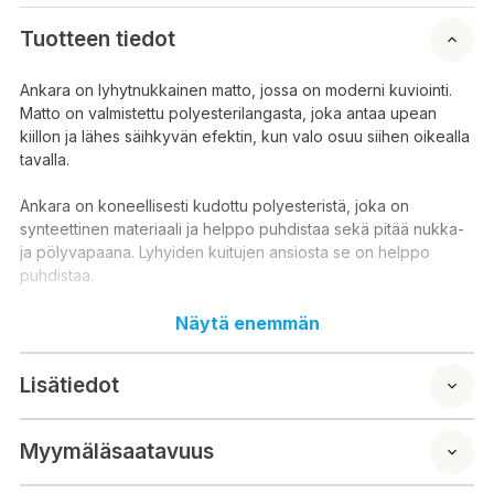
Tuotteen tiedot
Ankara on lyhytnukkainen matto, jossa on moderni kuviointi.
Matto on valmistettu polyesterilangasta, joka antaa upean
kiillon ja lähes säihkyvän efektin, kun valo osuu siihen oikealla
tavalla.
Ankara on koneellisesti kudottu polyesteristä, joka on
synteettinen materiaali ja helppo puhdistaa sekä pitää nukka-
ja pölyvapaana. Lyhyiden kuitujen ansiosta se on helppo
puhdistaa.
Näytä enemmän
Materiaali: 100 % polyesteri (juuttipohja)
Pesuohjeet: Tahrat poistetaan kevyesti froteepyyhkeellä,
Lisätiedot
hieman haalealla vedellä ja miedolla pesuaineella. Koko maton
pesuun suositellaan ammattilaispesua.
HUOM! Yli 200 cm leveät matot toimitetaan taiteltuna.
Myymäläsaatavuus