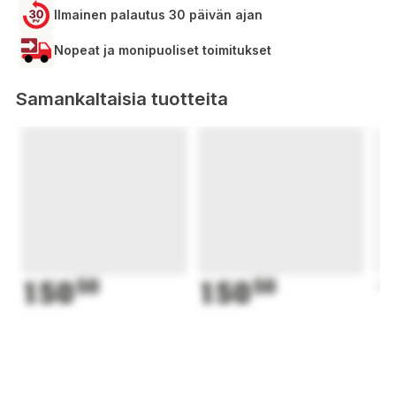
Ilmainen palautus 30 päivän ajan
Nopeat ja monipuoliset toimitukset
Samankaltaisia tuotteita
150
50
150
50
1