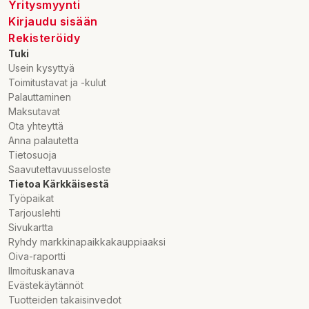
Yritysmyynti
Kirjaudu sisään
Rekisteröidy
Tuki
Usein kysyttyä
Toimitustavat ja -kulut
Palauttaminen
Maksutavat
Ota yhteyttä
Anna palautetta
Tietosuoja
Saavutettavuusseloste
Tietoa Kärkkäisestä
Työpaikat
Tarjouslehti
Sivukartta
Ryhdy markkinapaikkakauppiaaksi
Oiva-raportti
Ilmoituskanava
Evästekäytännöt
Tuotteiden takaisinvedot