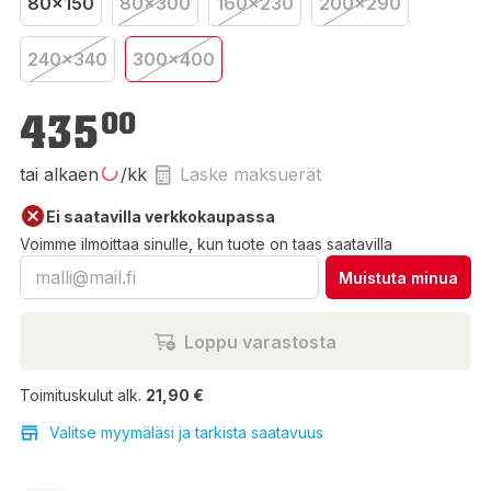
80x150
80x300
160x230
200x290
240x340
300x400
435,00 €
435
00
tai alkaen
/kk
Laske maksuerät
Ei saatavilla verkkokaupassa
Voimme ilmoittaa sinulle, kun tuote on taas saatavilla
Muistuta minua
Loppu varastosta
Toimituskulut alk.
21,90 €
Valitse myymäläsi ja tarkista saatavuus