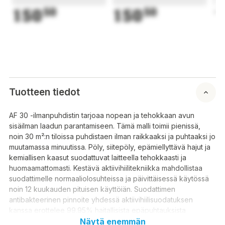
150
50
150
50
1
Tuotteen tiedot
AF 30 -ilmanpuhdistin tarjoaa nopean ja tehokkaan avun
sisäilman laadun parantamiseen. Tämä malli toimii pienissä,
noin 30 m²:n tiloissa puhdistaen ilman raikkaaksi ja puhtaaksi jo
muutamassa minuutissa. Pöly, siitepöly, epämiellyttävä hajut ja
kemiallisen kaasut suodattuvat laitteella tehokkaasti ja
huomaamattomasti. Kestävä aktiivihiilitekniikka mahdollistaa
suodattimelle normaaliolosuhteissa ja päivittäisessä käytössä
noin 12 kuukauden pituisen käyttöiän. Suodattimen
antibakteerinen pinnoite yhdessä aktiivihiilisuodatuksen
kanssa erottelee 99.95% haitallisista epäpuhtauksista
(partikkelikoko 0.3 µm). Laite on helposti liikuteltavissa
Näytä enemmän