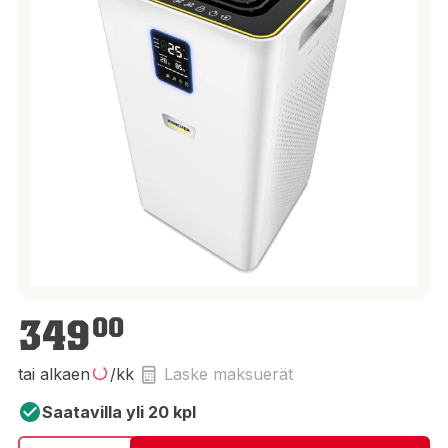
349,00 €
349
00
tai alkaen
/kk
Laske maksuerät
Saatavilla yli 20 kpl