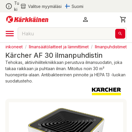
Tu
Valitse myymäläsi
Suomi
ki
Kodinkoneet
/
Ilmansäätölaitteet ja lämmittimet
/
Ilmanpuhdistimet
Kärcher AF 30 ilmanpuhdistin
Tehokas, aktiivihiilitekniikkaan perustuva ilmansuodatin, joka
takaa raikkaan ja puhtaan ilman. Mitoitus noin 30 m²
huonepinta-alaan. Antibakteerinen pinnoite ja HEPA 13 -luokan
suodatusteho.