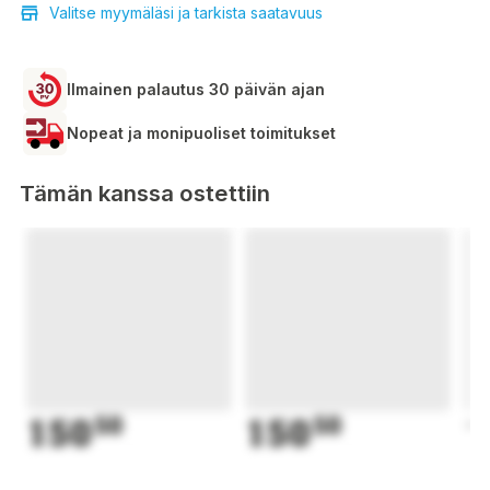
Valitse myymäläsi ja tarkista saatavuus
Ilmainen palautus 30 päivän ajan
Nopeat ja monipuoliset toimitukset
Tämän kanssa ostettiin
150
50
150
50
1