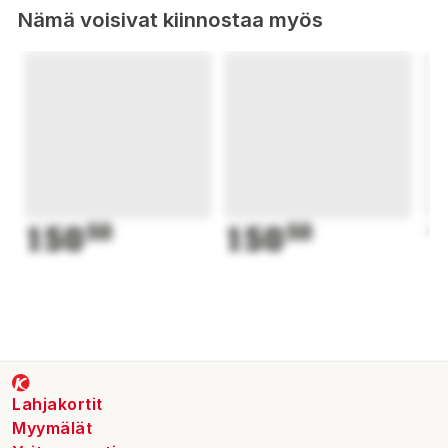
Nämä voisivat kiinnostaa myös
150
50
150
50
1
Lahjakortit
Myymälät