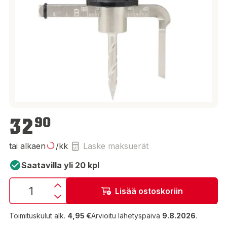
32,90 €
32
90
tai alkaen
/kk
Laske maksuerät
Saatavilla yli 20 kpl
Lisää ostoskoriin
Toimituskulut alk.
4,95 €
Arvioitu lähetyspäivä
9.8.2026
.