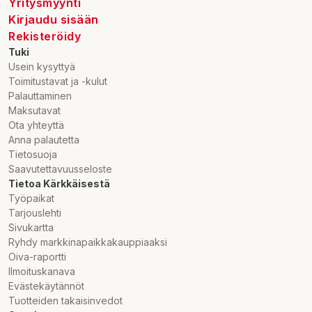
Yritysmyynti
Kirjaudu sisään
Rekisteröidy
Tuki
Usein kysyttyä
Toimitustavat ja -kulut
Palauttaminen
Maksutavat
Ota yhteyttä
Anna palautetta
Tietosuoja
Saavutettavuusseloste
Tietoa Kärkkäisestä
Työpaikat
Tarjouslehti
Sivukartta
Ryhdy markkinapaikkakauppiaaksi
Oiva-raportti
Ilmoituskanava
Evästekäytännöt
Tuotteiden takaisinvedot