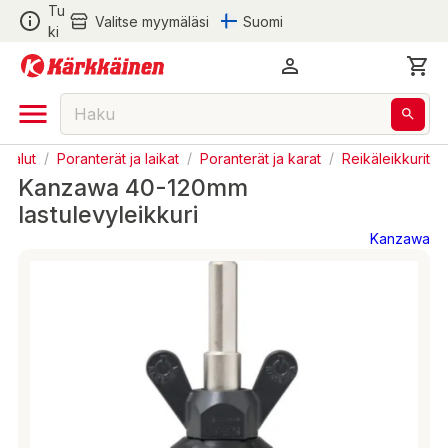
Tu
Valitse myymäläsi
Suomi
ki
ökalut
/
Poranterät ja laikat
/
Poranterät ja karat
/
Reikäleikkurit
Kanzawa 40-120mm
lastulevyleikkuri
Kanzawa