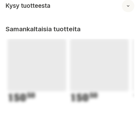
Kysy tuotteesta
Samankaltaisia tuotteita
150
50
150
50
1