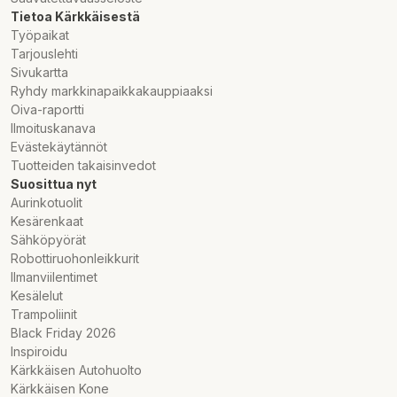
Tietoa Kärkkäisestä
Työpaikat
Tarjouslehti
Sivukartta
Ryhdy markkinapaikkakauppiaaksi
Oiva-raportti
Ilmoituskanava
Evästekäytännöt
Tuotteiden takaisinvedot
Suosittua nyt
Aurinkotuolit
Kesärenkaat
Sähköpyörät
Robottiruohonleikkurit
Ilmanviilentimet
Kesälelut
Trampoliinit
Black Friday 2026
Inspiroidu
Kärkkäisen Autohuolto
Kärkkäisen Kone