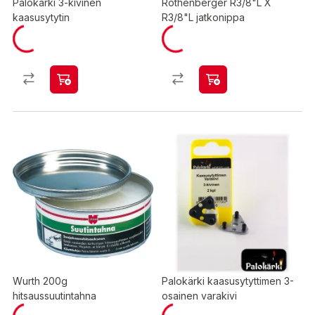
Palokärki 3-kivinen
Rothenberger R3/8"L X
kaasusytytin
R3/8"L jatkonippa
Wurth 200g
Palokärki kaasusytyttimen 3-
hitsaussuutintahna
osainen varakivi