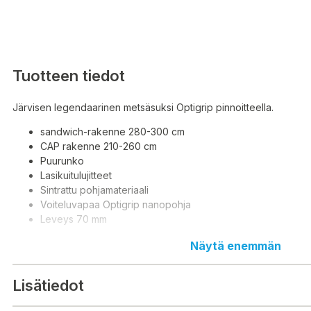
Tuotteen tiedot
Järvisen legendaarinen metsäsuksi Optigrip pinnoitteella.
sandwich-rakenne 280-300 cm
CAP rakenne 210-260 cm
Puurunko
Lasikuitulujitteet
Sintrattu pohjamateriaali
Voiteluvapaa Optigrip nanopohja
Leveys 70 mm
Näytä enemmän
Lisätiedot