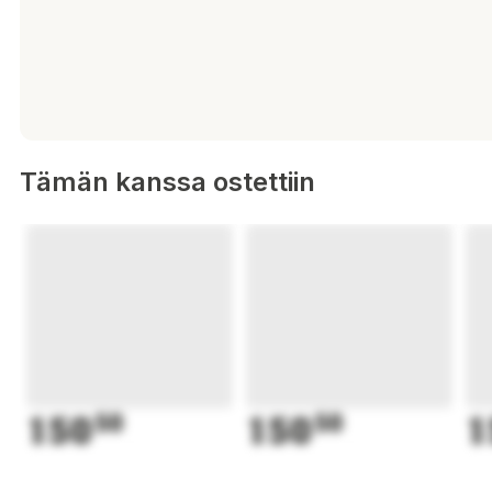
Tämän kanssa ostettiin
150
50
150
50
1