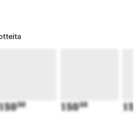
tteita
150
50
150
50
15