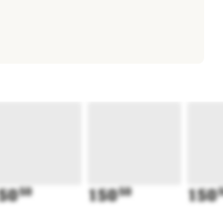
50
50
150
50
150