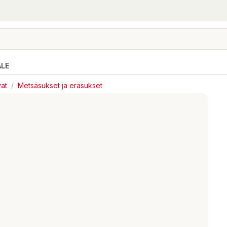
ALE
vat
/
Metsäsukset ja eräsukset