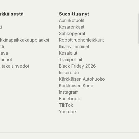
rkkäisestä
Suosittua nyt
Aurinkotuolit
i
Kesärenkaat
Sähköpyörät
kkinapaikkakauppiaaksi
Robottiruohonleikkurit
tti
Ilmanviilentimet
nava
Kesälelut
tännöt
Trampoliinit
 takaisinvedot
Black Friday 2026
Inspiroidu
Kärkkäisen Autohuolto
Kärkkäisen Kone
Instagram
Facebook
TikTok
Youtube