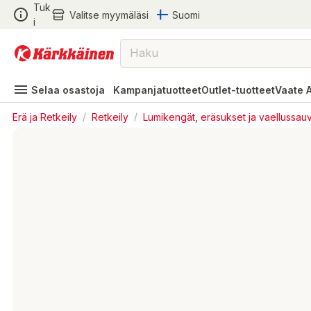
Tuk
Valitse myymäläsi
Suomi
i
Selaa osastoja
Kampanjatuotteet
Outlet-tuotteet
Vaate 
Erä ja Retkeily
/
Retkeily
/
Lumikengät, eräsukset ja vaellussau