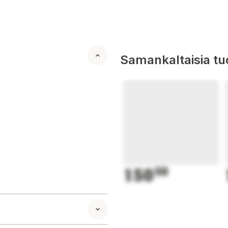
Samankaltaisia tuo
150
50