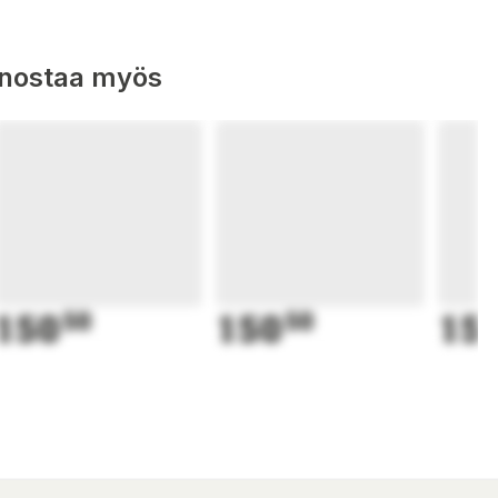
nnostaa myös
150
50
150
50
15