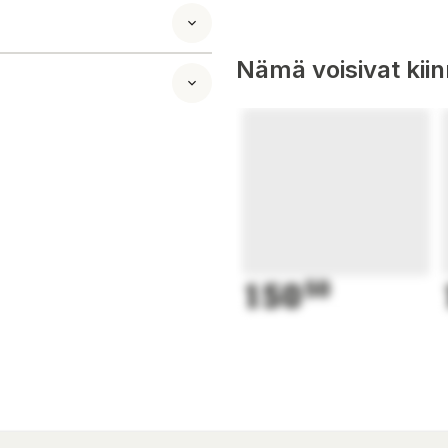
Nämä voisivat kii
150
50