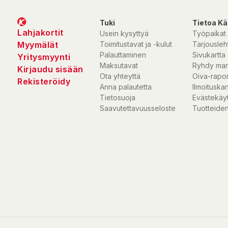
Tuki
Tietoa Kä
Lahjakortit
Usein kysyttyä
Työpaikat
Myymälät
Toimitustavat ja -kulut
Tarjousleht
Palauttaminen
Sivukartta
Yritysmyynti
Maksutavat
Ryhdy mar
Kirjaudu sisään
Ota yhteyttä
Oiva-rapor
Rekisteröidy
Anna palautetta
Ilmoituska
Tietosuoja
Evästekäy
Saavutettavuusseloste
Tuotteiden