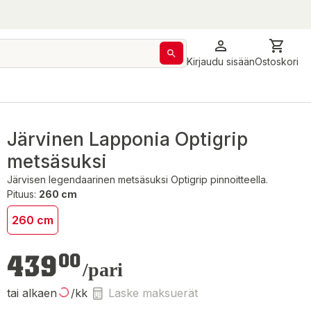
Kirjaudu sisään
Ostoskori
Järvinen Lapponia Optigrip
metsäsuksi
Järvisen legendaarinen metsäsuksi Optigrip pinnoitteella.
Pituus:
260 cm
260 cm
439,00 €
439
00
/pari
tai alkaen
/kk
Laske maksuerät