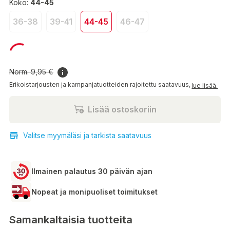
Koko:
44-45
36-38
39-41
44-45
46-47
2,99 €
Norm.
9,95 €
Erikoistarjousten ja kampanjatuotteiden rajoitettu saatavuus,
lue lisää.
Lisää ostoskoriin
Valitse myymäläsi ja tarkista saatavuus
Ilmainen palautus 30 päivän ajan
Nopeat ja monipuoliset toimitukset
Samankaltaisia tuotteita