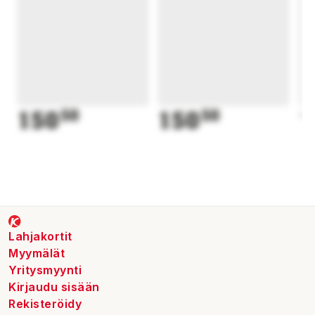
150
50
150
50
1
Lahjakortit
Myymälät
Yritysmyynti
Kirjaudu sisään
Rekisteröidy