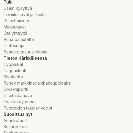
Tuki
Usein kysyttyä
Toimitustavat ja -kulut
Palauttaminen
Maksutavat
Ota yhteyttä
Anna palautetta
Tietosuoja
Saavutettavuusseloste
Tietoa Kärkkäisestä
Työpaikat
Tarjouslehti
Sivukartta
Ryhdy markkinapaikkakauppiaaksi
Oiva-raportti
Ilmoituskanava
Evästekäytännöt
Tuotteiden takaisinvedot
Suosittua nyt
Aurinkotuolit
Kesärenkaat
Sähköpyörät