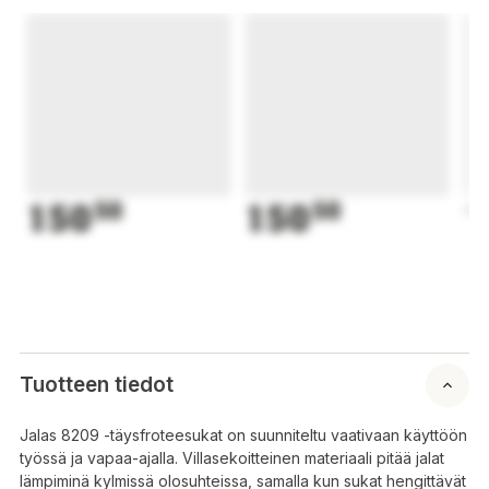
150
50
150
50
1
Tuotteen tiedot
Jalas 8209 -täysfroteesukat on suunniteltu vaativaan käyttöön
työssä ja vapaa-ajalla. Villasekoitteinen materiaali pitää jalat
lämpiminä kylmissä olosuhteissa, samalla kun sukat hengittävät