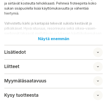
ja siirtävät kosteutta tehokkaasti. Pehmeä froteepinta koko
sukan sisäpuolella lisää käyttömukavuutta ja vähentää
hiertymiä.
Vahvistettu kärki ja kantapää tekevät sukista kestävät ja
pitkäikäiset. Hyvä istuvuus, resorireuna sekä oikea–vasen-
merkinnät takaavat miellyttävän ja tukevan käyttökokemuksen
koko päivän ajan.
Näytä enemmän
Ominaisuudet:
Lisätiedot
Työ-, vapaa-ajan ja talvikäyttöön
Eristävä ja lämpöä pitävä villasekoite
Kosteutta imevä, lämpöä säätelevä ja hajua ehkäisevä
Liitteet
materiaali
Pehmeä täysfrotee koko sukan sisäpuolella
Vahvistettu kärki ja kantapää
Myymäläsaatavuus
Hyvä istuvuus ja resorireuna
Oikea–vasen-merkinnät
Toimitetaan pareittain
Kysy tuotteesta
Tunn raggsocka i ull och acryl. Bra passform, bekväm, varm