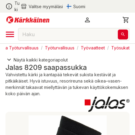
Tu
Valitse myymäläsi
Suomi
ki
t ja Työturvallisuus
/
Työturvallisuus
/
Työvaatteet
/
Työsukat
Näytä kaikki kategoriapolut
Jalas 8209 saapassukka
Vahvistettu kärki ja kantapää tekevät sukista kestävät ja
pitkäikäiset. Hyvä istuvuus, resorireuna sekä oikea–vasen-
merkinnät takaavat miellyttävän ja tukevan käyttökokemuksen
koko päivän ajan.