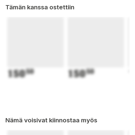
och luftig. 80% ull, 18% elastan, 2% nylon.
Tämän kanssa ostettiin
150
50
150
50
1
Nämä voisivat kiinnostaa myös