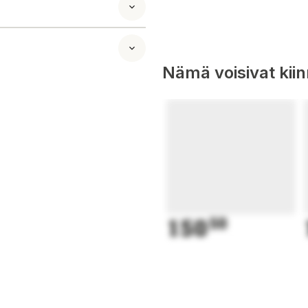
Nämä voisivat kii
150
50