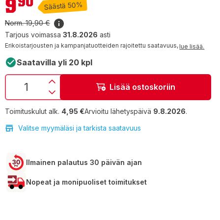
9
90
Säästä 50%
Norm.
19,90 €
Tarjous voimassa
31.8.2026
asti
Erikoistarjousten ja kampanjatuotteiden rajoitettu saatavuus,
lue lisää.
Saatavilla yli 20 kpl
Lisää ostoskoriin
Toimituskulut alk.
4,95 €
Arvioitu lähetyspäivä
9.8.2026
.
Valitse myymäläsi ja tarkista saatavuus
Ilmainen palautus 30 päivän ajan
Nopeat ja monipuoliset toimitukset