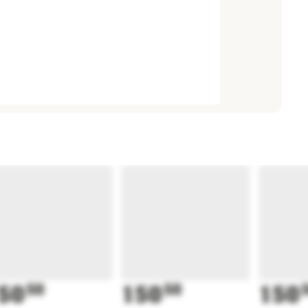
50
50
150
50
150