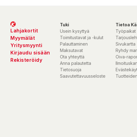
Tuki
Tietoa Kä
Lahjakortit
Usein kysyttyä
Työpaikat
Myymälät
Toimitustavat ja -kulut
Tarjousleht
Palauttaminen
Sivukartta
Yritysmyynti
Maksutavat
Ryhdy mar
Kirjaudu sisään
Ota yhteyttä
Oiva-rapor
Rekisteröidy
Anna palautetta
Ilmoituska
Tietosuoja
Evästekäy
Saavutettavuusseloste
Tuotteiden