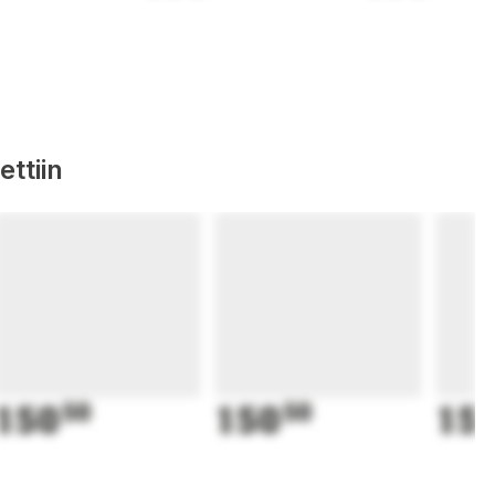
ttiin
150
50
150
50
15