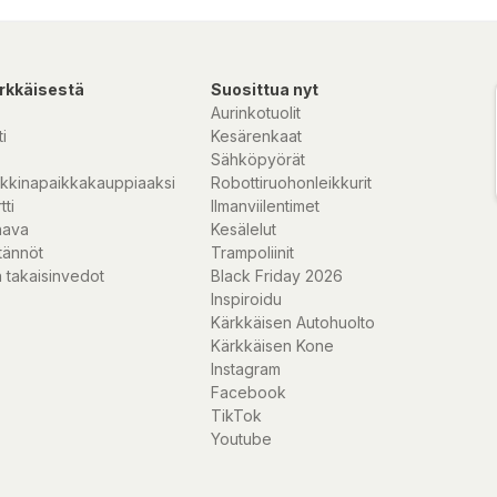
rkkäisestä
Suosittua nyt
Aurinkotuolit
i
Kesärenkaat
Sähköpyörät
kkinapaikkakauppiaaksi
Robottiruohonleikkurit
tti
Ilmanviilentimet
nava
Kesälelut
tännöt
Trampoliinit
 takaisinvedot
Black Friday 2026
Inspiroidu
Kärkkäisen Autohuolto
Kärkkäisen Kone
Instagram
Facebook
TikTok
Youtube