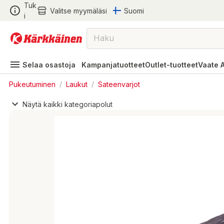
Tuk
Valitse myymäläsi
Suomi
i
Selaa osastoja
Kampanjatuotteet
Outlet-tuotteet
Vaate 
Pukeutuminen
/
Laukut
/
Sateenvarjot
Näytä kaikki kategoriapolut