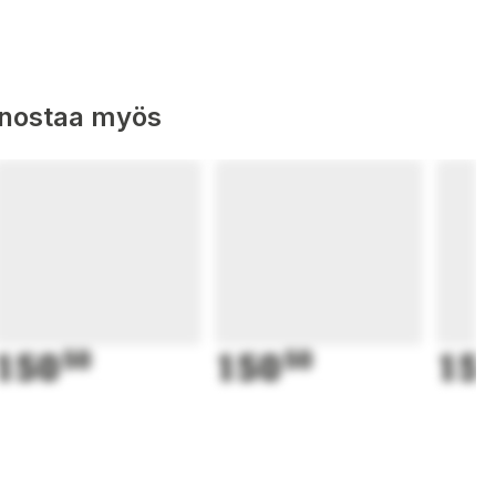
nnostaa myös
150
50
150
50
15