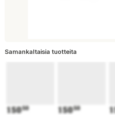
Samankaltaisia tuotteita
150
50
150
50
1