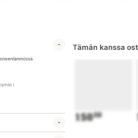
Tämän kanssa oste
 huoneenlämmössä.
ppnas i
150
50