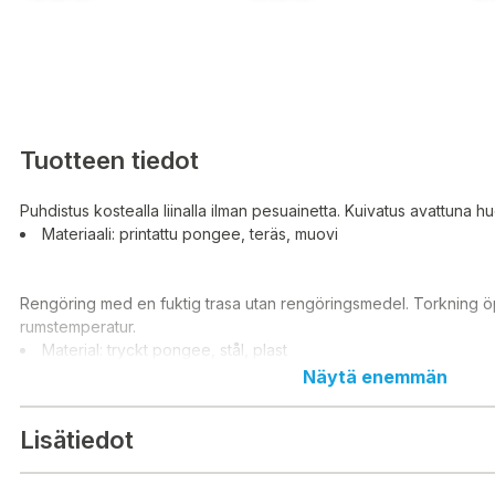
Tuotteen tiedot
Puhdistus kostealla liinalla ilman pesuainetta. Kuivatus avattuna
Materiaali: printattu pongee, teräs, muovi
Rengöring med en fuktig trasa utan rengöringsmedel. Torkning ö
rumstemperatur.
Material: tryckt pongee, stål, plast
Näytä enemmän
Lisätiedot