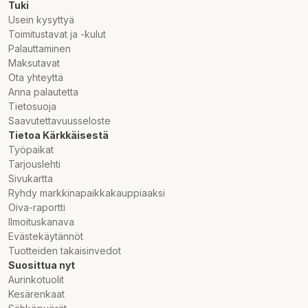
Tuki
Inkluderar:
Bärväska, handpump med tryckmätare,
Usein kysyttyä
utrymningsventil, paddel och reparationssats
Toimitustavat ja -kulut
Förpackningens mått: 90 x 40 x 25 cm
Palauttaminen
Maksutavat
Ota yhteyttä
Anna palautetta
Tietosuoja
Saavutettavuusseloste
Tietoa Kärkkäisestä
Työpaikat
Tarjouslehti
Sivukartta
Ryhdy markkinapaikkakauppiaaksi
Oiva-raportti
Ilmoituskanava
Evästekäytännöt
Tuotteiden takaisinvedot
Suosittua nyt
Aurinkotuolit
Kesärenkaat