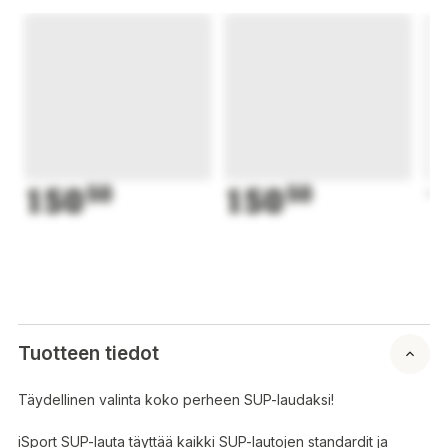
150
50
150
50
1
Tuotteen tiedot
Täydellinen valinta koko perheen SUP-laudaksi!
iSport SUP-lauta täyttää kaikki SUP-lautojen standardit ja