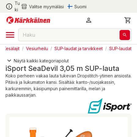
Tu
Valitse myymäläsi
Suomi
ki
/
Kesälajit
/
Vesiurheilu
/
SUP-laudat ja tarvikkeet
/
SUP-laudat
Näytä kaikki kategoriapolut
iSport SeaDevil 3,05 m SUP-lauta
Koko perheen vakaa lauta tukevan Dropstitch-ytimen ansiosta.
Pitävä ja liukumaton kansi. Sisältää: kanto-/suojakassin,
karkuremmin, käsipumpun painemittarilla, melan ja
paikkaussarjan.