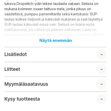
tukeva Dropstitch-ydin tekee laudasta vakaan. Setissä on
mukana kolmeen osaan taittuva mela, jonka pituus on
säädettävä, pumppu painemittarilla sekä kantokassi. SUP-
lautasi kulkee helposti ja kätevästi mukanasi ja saat täytettyä
SUP-lautasi kätevästi missä vain. Setissä on lisänä myös
paikkaussarja, jos vahinkoja pääsee sattumaan. Lauta on
pumpattava ja kokoontaitettava, joten sitä on helppo säilyttää
ja kuljettaa.
Näytä enemmän
Uutuutena laudassa 4 kpl D-lenkkejä (2 kpl keskellä ja 2
Lisätiedot
kpl takana) istuimen kiinnittämistä varten.
Ostamalla
erikseen myytävän iSport istuimen, muunnat SUP-lautasi
ilmatäytteiseksi kajakiksi ja tuplaat SUP-lautasi
Liitteet
käyttömahdollisuudet.
Tuotetiedot:
Myymäläsaatavuus
Ilmalla täytettävä
Helposti mukana kuljetettava
Kysy tuotteesta
Dropstitch-ydin
Irrotettava keskievä