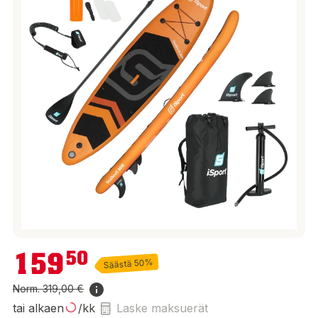
159,50 €
159
50
Säästä 50%
Norm.
319,00 €
tai alkaen
/kk
Laske maksuerät