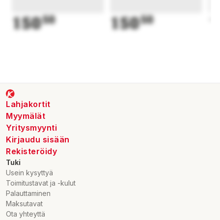
150
50
150
50
1
Lahjakortit
Myymälät
Yritysmyynti
Kirjaudu sisään
Rekisteröidy
Tuki
Usein kysyttyä
Toimitustavat ja -kulut
Palauttaminen
Maksutavat
Ota yhteyttä