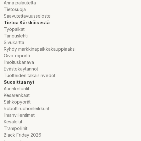
Anna palautetta
Tietosuoja
Saavutettavuusseloste
Tietoa Kärkkäisestä
Työpaikat
Tarjouslehti
Sivukartta
Ryhdy markkinapaikkakauppiaaksi
Oiva-raportti
Ilmoituskanava
Evästekäytännöt
Tuotteiden takaisinvedot
Suosittua nyt
Aurinkotuolit
Kesärenkaat
Sähköpyörät
Robottiruohonleikkurit
Ilmanviilentimet
Kesälelut
Trampoliinit
Black Friday 2026