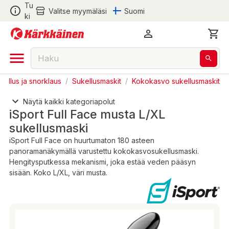
Tu
Valitse myymäläsi
Suomi
ki
kellus ja snorklaus
/
Sukellusmaskit
/
Kokokasvo sukellusmaskit
Näytä kaikki kategoriapolut
iSport Full Face musta L/XL
sukellusmaski
iSport Full Face on huurtumaton 180 asteen
panoramanäkymällä varustettu kokokasvosukellusmaski.
Hengitysputkessa mekanismi, joka estää veden pääsyn
sisään. Koko L/XL, väri musta.