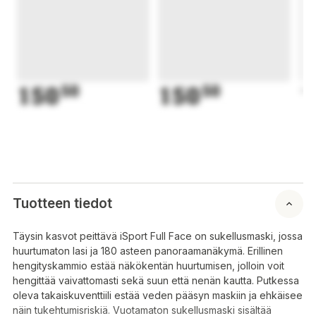
150
50
150
50
1
Tuotteen tiedot
Täysin kasvot peittävä iSport Full Face on sukellusmaski, jossa
huurtumaton lasi ja 180 asteen panoraamanäkymä. Erillinen
hengityskammio estää näkökentän huurtumisen, jolloin voit
hengittää vaivattomasti sekä suun että nenän kautta. Putkessa
oleva takaiskuventtiili estää veden pääsyn maskiin ja ehkäisee
näin tukehtumisriskiä. Vuotamaton sukellusmaski sisältää