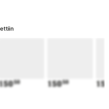
ttiin
150
50
150
50
15