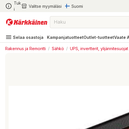
Tuk
Valitse myymäläsi
Suomi
i
Selaa osastoja
Kampanjatuotteet
Outlet-tuotteet
Vaate 
Rakennus ja Remontti
/
Sähkö
/
UPS, invertterit, ylijännitesuojat