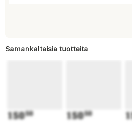
Samankaltaisia tuotteita
150
50
150
50
1