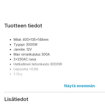
Tuotteen tiedot
Mitat: 400x135x148mm
Tyyppi: 3000W
Jännite: 12V
Max virrankulutus 300A
2x230AC rasia
Hetkellinen tehonkesto 6000W
Lepovirta <0.6A
5.9kg
Näytä enemmän
Mått: 400x135x148mm
Lisätiedot
Typ: 3000W