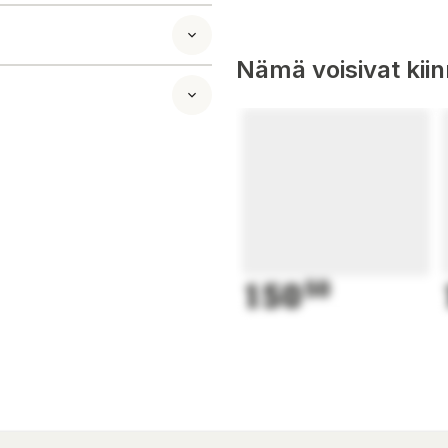
Nämä voisivat kii
150
50