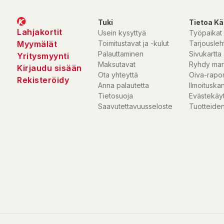
Tuki
Tietoa Kä
Lahjakortit
Usein kysyttyä
Työpaikat
Myymälät
Toimitustavat ja -kulut
Tarjousleht
Palauttaminen
Sivukartta
Yritysmyynti
Maksutavat
Ryhdy mar
Kirjaudu sisään
Ota yhteyttä
Oiva-rapor
Rekisteröidy
Anna palautetta
Ilmoituska
Tietosuoja
Evästekäy
Saavutettavuusseloste
Tuotteiden