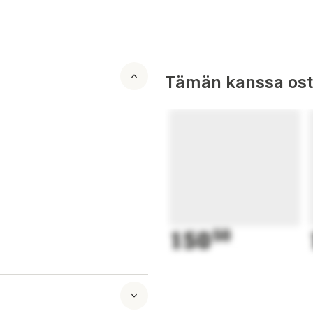
Tämän kanssa oste
150
50