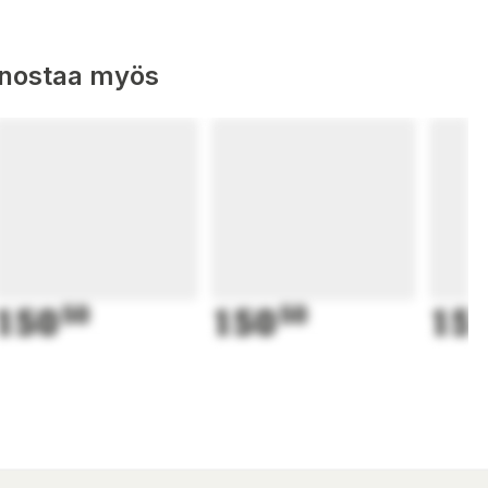
nnostaa myös
150
50
150
50
15