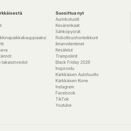
rkkäisestä
Suosittua nyt
Aurinkotuolit
i
Kesärenkaat
Sähköpyörät
kkinapaikkakauppiaaksi
Robottiruohonleikkurit
tti
Ilmanviilentimet
nava
Kesälelut
tännöt
Trampoliinit
 takaisinvedot
Black Friday 2026
Inspiroidu
Kärkkäisen Autohuolto
Kärkkäisen Kone
Instagram
Facebook
TikTok
Youtube