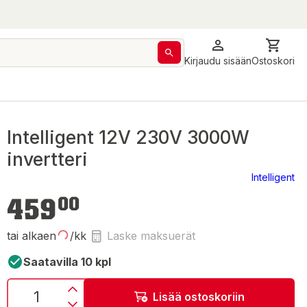
Kirjaudu sisään
Ostoskori
Intelligent 12V 230V 3000W
invertteri
Intelligent
459,00 €
459
00
tai alkaen
/kk
Laske maksuerät
Saatavilla 10 kpl
Lisää ostoskoriin