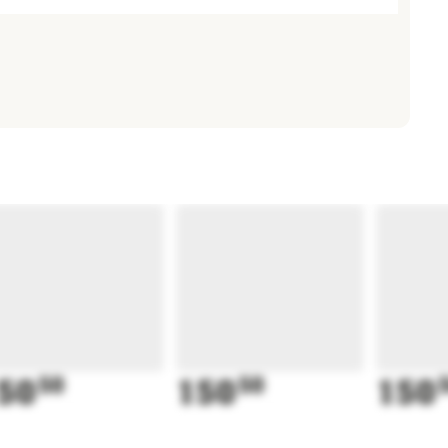
50
50
150
50
150