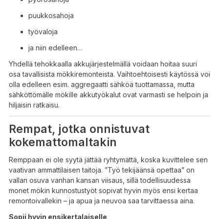
puukkosahoja
työvaloja
ja niin edelleen…
Yhdellä tehokkaalla akkujärjestelmällä voidaan hoitaa suuri
osa tavallisista mökkiremonteista. Vaihtoehtoisesti käytössä voi
olla edelleen esim. aggregaatti sähköä tuottamassa, mutta
sähköttömälle mökille akkutyökalut ovat varmasti se helpoin ja
hiljaisin ratkaisu.
Rempat, jotka onnistuvat
kokemattomaltakin
Remppaan ei ole syytä jättää ryhtymättä, koska kuvittelee sen
vaativan ammattilaisen taitoja. ”Työ tekijäänsä opettaa” on
vallan osuva vanhan kansan viisaus, sillä todellisuudessa
monet mökin kunnostustyöt sopivat hyvin myös ensi kertaa
remontoivallekin – ja apua ja neuvoa saa tarvittaessa aina.
Sopii hyvin ensikertalaiselle