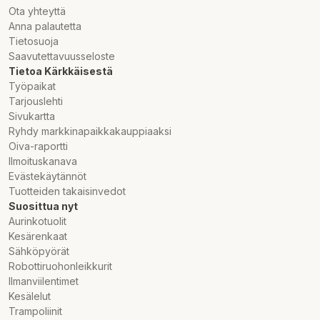
Ota yhteyttä
Anna palautetta
Tietosuoja
Saavutettavuusseloste
Tietoa Kärkkäisestä
Työpaikat
Tarjouslehti
Sivukartta
Ryhdy markkinapaikkakauppiaaksi
Oiva-raportti
Ilmoituskanava
Evästekäytännöt
Tuotteiden takaisinvedot
Suosittua nyt
Aurinkotuolit
Kesärenkaat
Sähköpyörät
Robottiruohonleikkurit
Ilmanviilentimet
Kesälelut
Trampoliinit