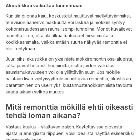
Akustiikkaa vaikuttaa tunnelmaan
Kun tila ei enää kaiu, keskustelut muuttuvat miellyttävämmiksi,
television äänenvoimakkuutta voi laskea ja mökkiin syntyy
kokonaisuudessaan rauhallisempi tunnelma. Monet kuvailevat
tunnetta siten, että tila alkaa tuntua pehmeämmältä ja
kodikkaammalta, vaikka mitään suurta näkyvää remonttia ei
olisi tehtykään.
Juuri siksi akustiikka on yksi niistä mökkiremontin osa-alueista,
jotka jäävät helposti huomioitta, mutta joiden vaikutus
asumismukavuuteen voi olla yllättävän suuri. Jos mökille
halutaan lisää viihtyisyyttä ilman mittavaa remonttia, akustiikan
parantaminen on usein yksi kustannustehokkaimmista tavoista
saada aikaan selkeä muutos.
Mitä remonttia mökillä ehtii oikeasti
tehdä loman aikana?
Vastaus kuuluu – yllättävän paljon. Käytettävissä olevasta
ajasta ja energiasta riippuen, voisi idealista näyttää esimerkiksi
seuraavanlaiselta.