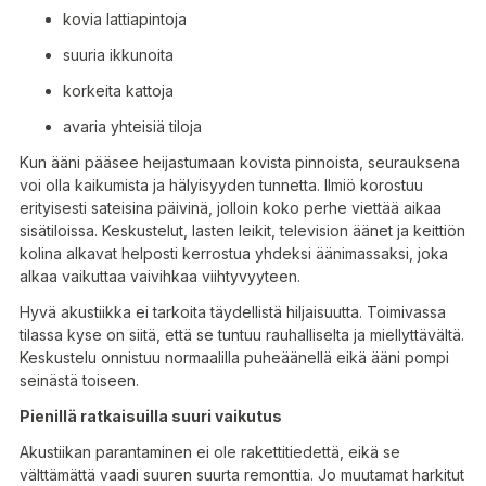
kovia lattiapintoja
suuria ikkunoita
korkeita kattoja
avaria yhteisiä tiloja
Kun ääni pääsee heijastumaan kovista pinnoista, seurauksena
voi olla kaikumista ja hälyisyyden tunnetta. Ilmiö korostuu
erityisesti sateisina päivinä, jolloin koko perhe viettää aikaa
sisätiloissa. Keskustelut, lasten leikit, television äänet ja keittiön
kolina alkavat helposti kerrostua yhdeksi äänimassaksi, joka
alkaa vaikuttaa vaivihkaa viihtyvyyteen.
Hyvä akustiikka ei tarkoita täydellistä hiljaisuutta. Toimivassa
tilassa kyse on siitä, että se tuntuu rauhalliselta ja miellyttävältä.
Keskustelu onnistuu normaalilla puheäänellä eikä ääni pompi
seinästä toiseen.
Pienillä ratkaisuilla suuri vaikutus
Akustiikan parantaminen ei ole rakettitiedettä, eikä se
välttämättä vaadi suuren suurta remonttia. Jo muutamat harkitut