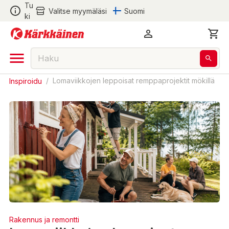
Tu
Valitse myymäläsi
Suomi
ki
Inspiroidu
/
Lomaviikkojen leppoisat remppaprojektit mökillä
Rakennus ja remontti