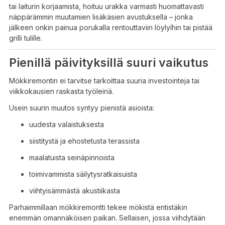
tai laiturin korjaamista, hoituu urakka varmasti huomattavasti
näppärämmin muutamien lisäkäsien avustuksella – jonka
jälkeen onkin painua porukalla rentouttaviin löylyíhin tai pistää
grilli tulille.
Pienillä päivityksillä suuri vaikutus
Mökkiremontin ei tarvitse tarkoittaa suuria investointeja tai
viikkokausien raskasta työleiriä.
Usein suurin muutos syntyy pienistä asioista:
uudesta valaistuksesta
siistitystä ja ehostetusta terassista
maalatuista seinäpinnoista
toimivammista säilytysratkaisuista
viihtyisämmästä akustiikasta
Parhaimmillaan mökkiremontti tekee mökistä entistäkin
enemmän omannäköisen paikan. Sellaisen, jossa viihdytään