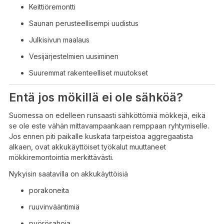
Keittiöremontti
Saunan perusteellisempi uudistus
Julkisivun maalaus
Vesijärjestelmien uusiminen
Suuremmat rakenteelliset muutokset
Entä jos mökillä ei ole sähköä?
Suomessa on edelleen runsaasti sähköttömiä mökkejä, eikä
se ole este vähän mittavampaankaan remppaan ryhtymiselle.
Jos ennen piti paikalle kuskata tarpeistoa aggregaatista
alkaen, ovat akkukäyttöiset työkalut muuttaneet
mökkiremontointia merkittävästi.
Nykyisin saatavilla on akkukäyttöisiä
porakoneita
ruuvinvääntimiä
pyörösahoja