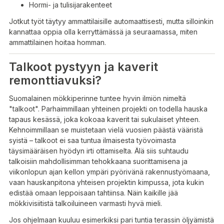
Hormi- ja tulisijarakenteet
Jotkut työt täytyy ammattilaisille automaattisesti, mutta silloinkin
kannattaa oppia olla kerryttämässä ja seuraamassa, miten
ammattilainen hoitaa homman.
Talkoot pystyyn ja kaverit
remonttiavuksi?
Suomalainen mökkiperinne tuntee hyvin ilmiön nimeltä
"talkoot". Parhaimmillaan yhteinen projekti on todella hauska
tapaus kesässä, joka kokoaa kaverit tai sukulaiset yhteen.
Kehnoimmillaan se muistetaan vielä vuosien päästä vääristä
syistä – talkoot ei saa tuntua ilmaisesta työvoimasta
täysimääräisen hyödyn irti ottamiselta. Älä siis suhtaudu
talkoisiin mahdollisimman tehokkaana suorittamisena ja
viikonlopun ajan kellon ympäri pyörivänä rakennustyömaana,
vaan hauskanpitona yhteisen projektin kimpussa, jota kukin
edistää omaan leppoisaan tahtiinsa. Näin kaikille jää
mökkivisiitistä talkoiluineen varmasti hyvä mieli.
Jos ohjelmaan kuuluu esimerkiksi pari tuntia terassin öljyämistä