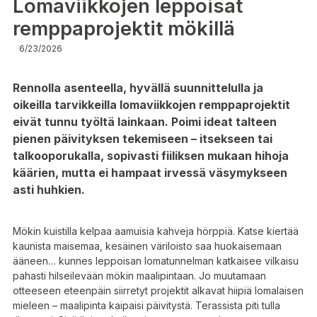
Lomaviikkojen leppoisat
remppaprojektit mökillä
6/23/2026
Rennolla asenteella, hyvällä suunnittelulla ja
oikeilla tarvikkeilla lomaviikkojen remppaprojektit
eivät tunnu työltä lainkaan. Poimi ideat talteen
pienen päivityksen tekemiseen – itsekseen tai
talkooporukalla, sopivasti fiiliksen mukaan hihoja
käärien, mutta ei hampaat irvessä väsymykseen
asti huhkien.
Mökin kuistilla kelpaa aamuisia kahveja hörppiä. Katse kiertää
kaunista maisemaa, kesäinen väriloisto saa huokaisemaan
ääneen… kunnes leppoisan lomatunnelman katkaisee vilkaisu
pahasti hilseilevään mökin maalipintaan. Jo muutamaan
otteeseen eteenpäin siirretyt projektit alkavat hiipiä lomalaisen
mieleen – maalipinta kaipaisi päivitystä. Terassista piti tulla