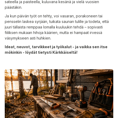
sateella ja paisteella, kuluvana kesänä ja vielä vuosien
päästäkin.
Ja kun päivän työt on tehty, voi vasaran, porakoneen tai
pensselin laskea syrjään, tuikata saunan tulille ja todeta, että
juuri tällaista remppaa lomalla kuuluukin tehdä – sopivasti
fiiliksen mukaan hihoja käärien, mutta ei hampaat irvessä
väsymykseen asti huhkien.
Ideat, neuvot, tarvikkeet ja työkalut - ja vaikka sen itse
mökinkin - löydät tietysti Kärkkäiseltä!