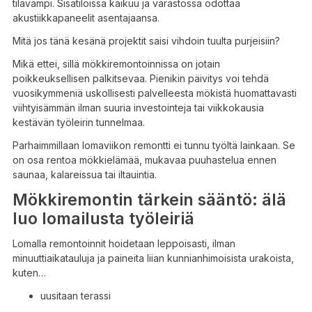
tilavampi. Sisätiloissa kaikuu ja varastossa odottaa
akustiikkapaneelit asentajaansa.
Mitä jos tänä kesänä projektit saisi vihdoin tuulta purjeisiin?
Mikä ettei, sillä mökkiremontoinnissa on jotain
poikkeuksellisen palkitsevaa. Pienikin päivitys voi tehdä
vuosikymmeniä uskollisesti palvelleesta mökistä huomattavasti
viihtyisämmän ilman suuria investointeja tai viikkokausia
kestävän työleirin tunnelmaa.
Parhaimmillaan lomaviikon remontti ei tunnu työltä lainkaan. Se
on osa rentoa mökkielämää, mukavaa puuhastelua ennen
saunaa, kalareissua tai iltauintia.
Mökkiremontin tärkein sääntö: älä
luo lomailusta työleiriä
Lomalla remontoinnit hoidetaan leppoisasti, ilman
minuuttiaikatauluja ja paineita liian kunnianhimoisista urakoista,
kuten…
uusitaan terassi