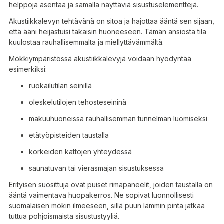
helppoja asentaa ja samalla näyttäviä sisustuselementtejä.
Akustiikkalevyn tehtävänä on sitoa ja hajottaa ääntä sen sijaan,
että ääni heijastuisi takaisin huoneeseen. Tämän ansiosta tila
kuulostaa rauhallisemmalta ja miellyttävämmältä.
Mökkiympäristössä akustiikkalevyjä voidaan hyödyntää
esimerkiksi:
ruokailutilan seinillä
oleskelutilojen tehosteseininä
makuuhuoneissa rauhallisemman tunnelman luomiseksi
etätyöpisteiden taustalla
korkeiden kattojen yhteydessä
saunatuvan tai vierasmajan sisustuksessa
Erityisen suosittuja ovat puiset rimapaneelit, joiden taustalla on
ääntä vaimentava huopakerros. Ne sopivat luonnollisesti
suomalaisen mökin ilmeeseen, sillä puun lämmin pinta jatkaa
tuttua pohjoismaista sisustustyyliä.