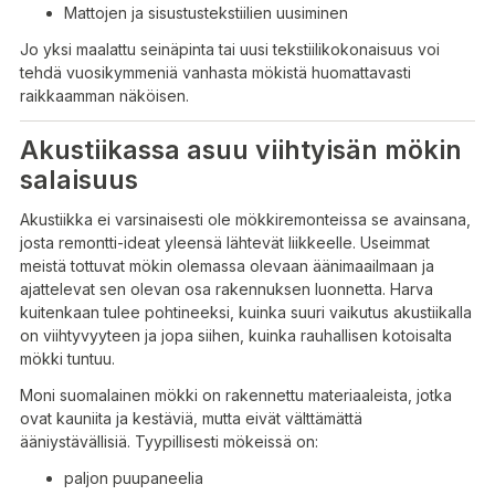
Mattojen ja sisustustekstiilien uusiminen
Jo yksi maalattu seinäpinta tai uusi tekstiilikokonaisuus voi
tehdä vuosikymmeniä vanhasta mökistä huomattavasti
raikkaamman näköisen.
Akustiikassa asuu viihtyisän mökin
salaisuus
Akustiikka ei varsinaisesti ole mökkiremonteissa se avainsana,
josta remontti-ideat yleensä lähtevät liikkeelle. Useimmat
meistä tottuvat mökin olemassa olevaan äänimaailmaan ja
ajattelevat sen olevan osa rakennuksen luonnetta. Harva
kuitenkaan tulee pohtineeksi, kuinka suuri vaikutus akustiikalla
on viihtyvyyteen ja jopa siihen, kuinka rauhallisen kotoisalta
mökki tuntuu.
Moni suomalainen mökki on rakennettu materiaaleista, jotka
ovat kauniita ja kestäviä, mutta eivät välttämättä
ääniystävällisiä. Tyypillisesti mökeissä on:
paljon puupaneelia