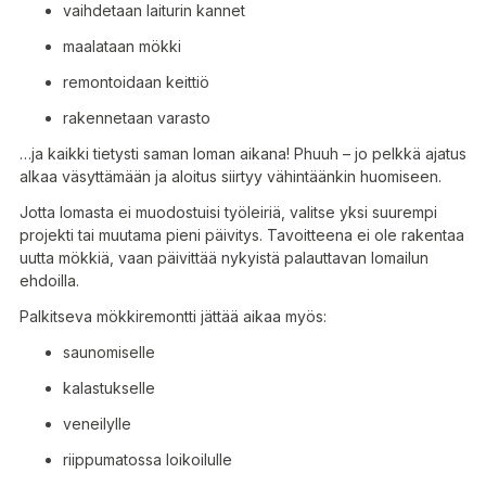
vaihdetaan laiturin kannet
maalataan mökki
remontoidaan keittiö
rakennetaan varasto
…ja kaikki tietysti saman loman aikana! Phuuh – jo pelkkä ajatus
alkaa väsyttämään ja aloitus siirtyy vähintäänkin huomiseen.
Jotta lomasta ei muodostuisi työleiriä, valitse yksi suurempi
projekti tai muutama pieni päivitys. Tavoitteena ei ole rakentaa
uutta mökkiä, vaan päivittää nykyistä palauttavan lomailun
ehdoilla.
Palkitseva mökkiremontti jättää aikaa myös:
saunomiselle
kalastukselle
veneilylle
riippumatossa loikoilulle