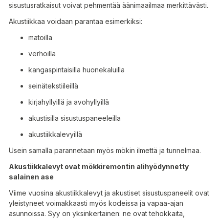
sisustusratkaisut voivat pehmentää äänimaailmaa merkittävästi.
Akustiikkaa voidaan parantaa esimerkiksi:
matoilla
verhoilla
kangaspintaisilla huonekaluilla
seinätekstiileillä
kirjahyllyillä ja avohyllyillä
akustisilla sisustuspaneeleilla
akustiikkalevyillä
Usein samalla parannetaan myös mökin ilmettä ja tunnelmaa.
Akustiikkalevyt ovat mökkiremontin alihyödynnetty
salainen ase
Viime vuosina akustiikkalevyt ja akustiset sisustuspaneelit ovat
yleistyneet voimakkaasti myös kodeissa ja vapaa-ajan
asunnoissa. Syy on yksinkertainen: ne ovat tehokkaita,