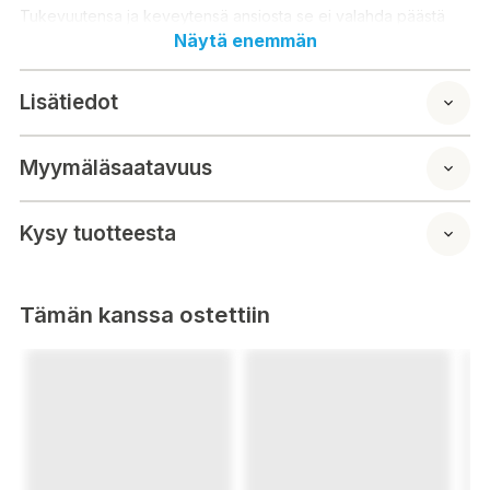
Tukevuutensa ja keveytensä ansiosta se ei valahda päästä
samaan tapaan kuin tavallisesta froteepyyhkeestä kietaistu
Näytä enemmän
turbaani. Se päässä voi siten helposti vaikkapa meikata ja
valmistautua päivään hiusten kuivuessa.
Lisätiedot
Ibero Hårhandduk
Myymäläsaatavuus
En mjuk och lätt hårhandduk som torkar håret skonsammare än
en vanlig frottéhandduk. Den stadiga turbanen du knyter med
handduken hålls på plats samtidigt som håret torkar i lugn och
Kysy tuotteesta
ro.
Tämän kanssa ostettiin