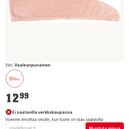
Väri:
Vaaleanpunainen
12,99 €
12
99
Ei saatavilla verkkokaupassa
Voimme ilmoittaa sinulle, kun tuote on taas saatavilla
Muistuta minua