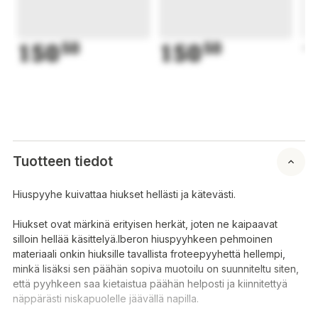
150
50
150
50
1
Tuotteen tiedot
Hiuspyyhe kuivattaa hiukset hellästi ja kätevästi.
Hiukset ovat märkinä erityisen herkät, joten ne kaipaavat
silloin hellää käsittelyä.Iberon hiuspyyhkeen pehmoinen
materiaali onkin hiuksille tavallista froteepyyhettä hellempi,
minkä lisäksi sen päähän sopiva muotoilu on suunniteltu siten,
että pyyhkeen saa kietaistua päähän helposti ja kiinnitettyä
näppärästi niskapuolelle jäävällä napilla.