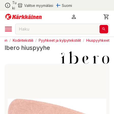
Tu
Valitse myymäläsi
Suomi
ki
minen
/
Kodintekstiili
/
Pyyhkeet ja kylpytekstiilit
/
Hiuspyyhkeet
Ibero hiuspyyhe