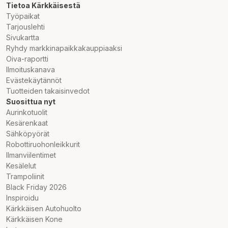
Tietoa Kärkkäisestä
Työpaikat
Tarjouslehti
Sivukartta
Ryhdy markkinapaikkakauppiaaksi
Oiva-raportti
Ilmoituskanava
Evästekäytännöt
Tuotteiden takaisinvedot
Suosittua nyt
Aurinkotuolit
Kesärenkaat
Sähköpyörät
Robottiruohonleikkurit
Ilmanviilentimet
Kesälelut
Trampoliinit
Black Friday 2026
Inspiroidu
Kärkkäisen Autohuolto
Kärkkäisen Kone