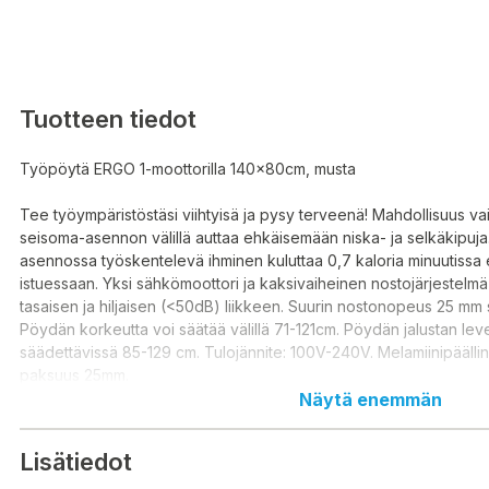
Tuotteen tiedot
Työpöytä ERGO 1-moottorilla 140x80cm, musta
Tee työympäristöstäsi viihtyisä ja pysy terveenä! Mahdollisuus vai
seisoma-asennon välillä auttaa ehkäisemään niska- ja selkäkipuj
asennossa työskentelevä ihminen kuluttaa 0,7 kaloria minuutiss
istuessaan. Yksi sähkömoottori ja kaksivaiheinen nostojärjestelm
tasaisen ja hiljaisen (<50dB) liikkeen. Suurin nostonopeus 25 mm
Pöydän korkeutta voi säätää välillä 71-121cm. Pöydän jalustan le
säädettävissä 85-129 cm. Tulojännite: 100V-240V. Melamiinipääll
paksuus 25mm.
Näytä enemmän
Tuotteen mitat ovat 140x80xH71-121cm.
Suurin kantavuus täydellä nopeudella 70 kg.
Lisätiedot