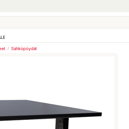
ALE
eet
/
Sähköpöydät