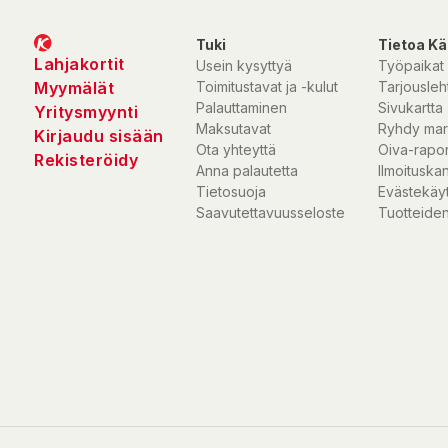
Tuki
Tietoa Kä
Lahjakortit
Usein kysyttyä
Työpaikat
Myymälät
Toimitustavat ja -kulut
Tarjousleht
Palauttaminen
Sivukartta
Yritysmyynti
Maksutavat
Ryhdy mar
Kirjaudu sisään
Ota yhteyttä
Oiva-rapor
Rekisteröidy
Anna palautetta
Ilmoituska
Tietosuoja
Evästekäy
Saavutettavuusseloste
Tuotteiden