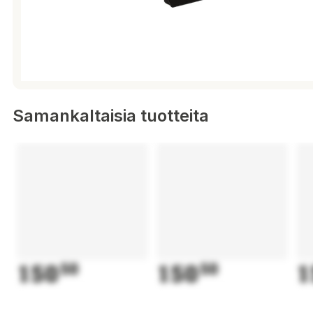
Samankaltaisia tuotteita
150
50
150
50
1