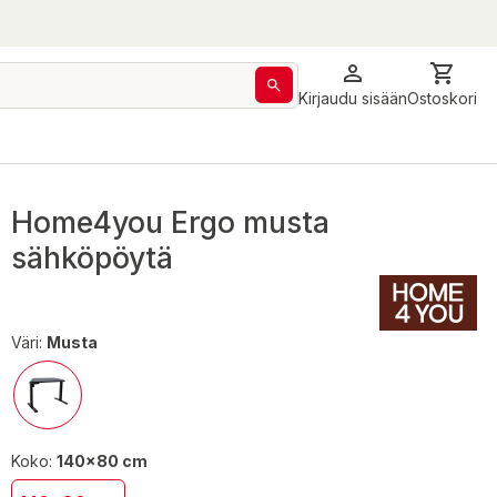
Kirjaudu sisään
Ostoskori
Home4you Ergo musta
sähköpöytä
Väri:
Musta
Koko:
140x80 cm