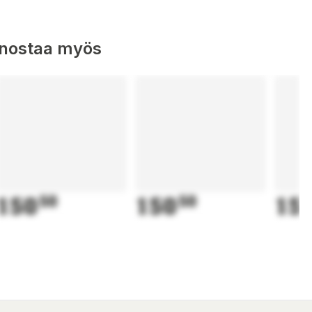
nnostaa myös
150
50
150
50
15