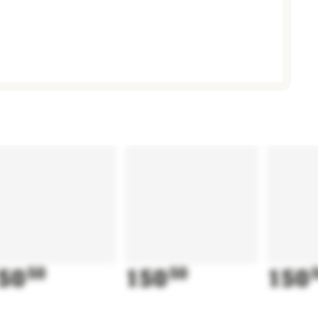
50
50
150
50
150