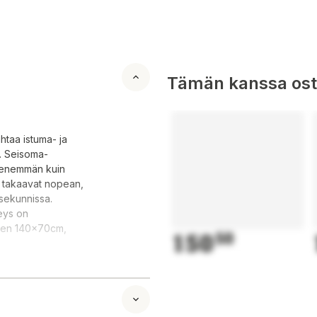
Tämän kanssa oste
htaa istuma- ja
a. Seisoma-
a enemmän kuin
ä takaavat nopean,
 sekunnissa.
veys on
inen 140x70cm,
150
50