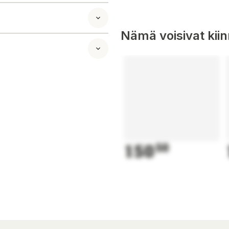
ä käyttöohje.
Nämä voisivat kii
lan sittande och
on som arbetar i
itter. En elmotor
B) rörelse.
steras mellan 71-
ning: 100V-240V.
150
50
 och spara