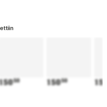
ttiin
150
50
150
50
15