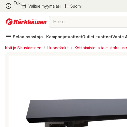
Tuk
Valitse myymäläsi
Suomi
i
Selaa osastoja
Kampanjatuotteet
Outlet-tuotteet
Vaate 
Koti ja Sisustaminen
/
Huonekalut
/
Kotitoimisto ja toimistokalust