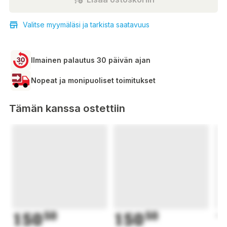
Valitse myymäläsi ja tarkista saatavuus
Ilmainen palautus 30 päivän ajan
Nopeat ja monipuoliset toimitukset
Tämän kanssa ostettiin
150
50
150
50
1