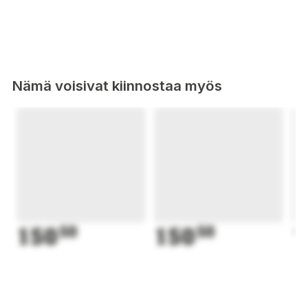
Nämä voisivat kiinnostaa myös
150
50
150
50
1