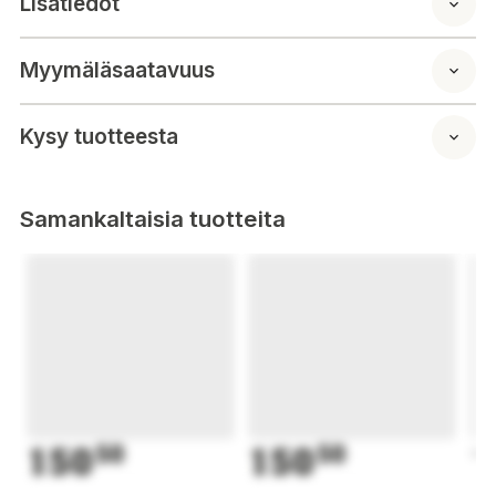
Lisätiedot
1,5-2,0m.
Myymäläsaatavuus
Kysy tuotteesta
Samankaltaisia tuotteita
150
50
150
50
1