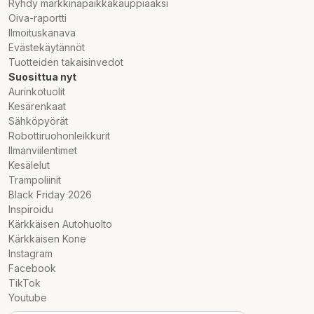
Ryhdy markkinapaikkakauppiaaksi
Oiva-raportti
Ilmoituskanava
Evästekäytännöt
Tuotteiden takaisinvedot
Suosittua nyt
Aurinkotuolit
Kesärenkaat
Sähköpyörät
Robottiruohonleikkurit
Ilmanviilentimet
Kesälelut
Trampoliinit
Black Friday 2026
Inspiroidu
Kärkkäisen Autohuolto
Kärkkäisen Kone
Instagram
Facebook
TikTok
Youtube