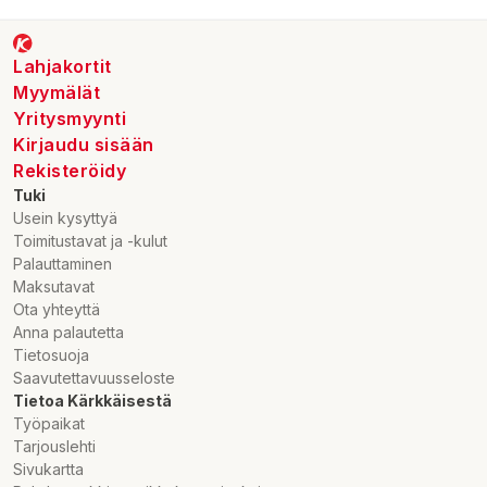
Lahjakortit
Myymälät
Yritysmyynti
Kirjaudu sisään
Rekisteröidy
Tuki
Usein kysyttyä
Toimitustavat ja -kulut
Palauttaminen
Maksutavat
Ota yhteyttä
Anna palautetta
Tietosuoja
Saavutettavuusseloste
Tietoa Kärkkäisestä
Työpaikat
Tarjouslehti
Sivukartta