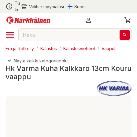
Tu
Valitse myymäläsi
Suomi
ki
Erä ja Retkeily
/
Kalastus
/
Kalastusvieheet
/
Vaaput
Näytä kaikki kategoriapolut
Hk Varma Kuha Kalkkaro 13cm Kouru
vaappu