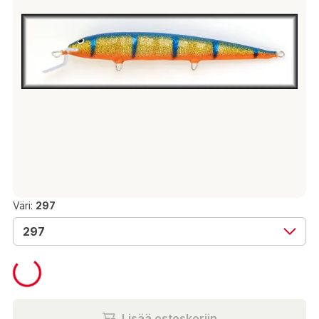
Väri:
297
297
13,90 €
Lisää ostoskoriin