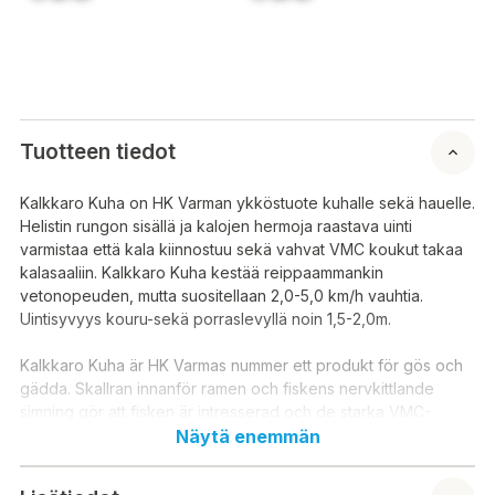
Tuotteen tiedot
Kalkkaro Kuha on HK Varman ykköstuote kuhalle sekä hauelle.
Helistin rungon sisällä ja kalojen hermoja raastava uinti
varmistaa että kala kiinnostuu sekä vahvat VMC koukut takaa
kalasaaliin. Kalkkaro Kuha kestää reippaammankin
vetonopeuden, mutta suositellaan 2,0-5,0 km/h vauhtia.
Uintisyvyys kouru-sekä porraslevyllä noin 1,5-2,0m.
Kalkkaro Kuha är HK Varmas nummer ett produkt för gös och
gädda. Skallran innanför ramen och fiskens nervkittlande
simning gör att fisken är intresserad och de starka VMC-
krokarna säkrar fångsten. Kalkkaro Kuha tål en snabbare
Näytä enemmän
draghastighet, men en hastighet på 2,0-5,0 km/h
rekommenderas. Simdjup med rännan och stegplattan är ca