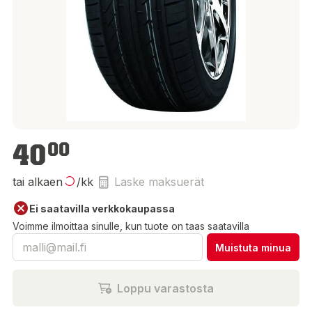
40,00 €
40
00
tai alkaen
/kk
Laske maksuerät
Ei saatavilla verkkokaupassa
Voimme ilmoittaa sinulle, kun tuote on taas saatavilla
Muistuta minua
Loppu varastosta