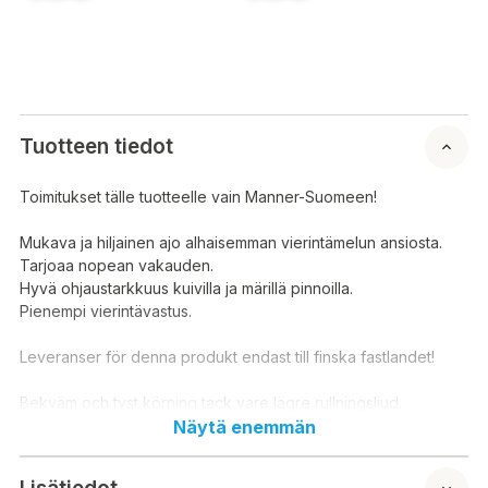
Tuotteen tiedot
Toimitukset tälle tuotteelle vain Manner-Suomeen!
Mukava ja hiljainen ajo alhaisemman vierintämelun ansiosta.
Tarjoaa nopean vakauden.
Hyvä ohjaustarkkuus kuivilla ja märillä pinnoilla.
Pienempi vierintävastus.
Leveranser för denna produkt endast till finska fastlandet!
Bekväm och tyst körning tack vare lägre rullningsljud.
Erbjuder snabb stabilitet.
Näytä enemmän
Bra styrprecision på torra och våta underlag.
Lägre rullmotstånd.