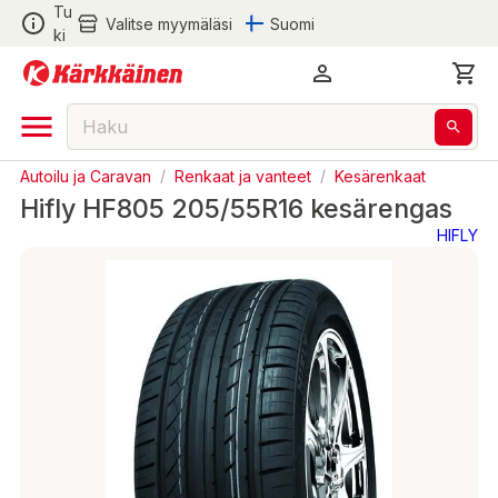
Tu
Valitse myymäläsi
Suomi
ki
Autoilu ja Caravan
/
Renkaat ja vanteet
/
Kesärenkaat
Hifly HF805 205/55R16 kesärengas
HIFLY