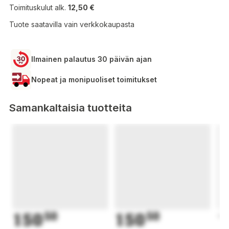
Toimituskulut alk.
12,50 €
Tuote saatavilla vain verkkokaupasta
Ilmainen palautus 30 päivän ajan
Nopeat ja monipuoliset toimitukset
Samankaltaisia tuotteita
150
50
150
50
1