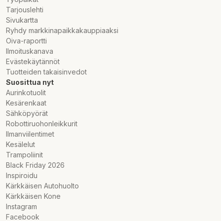
Tarjouslehti
Sivukartta
Ryhdy markkinapaikkakauppiaaksi
Oiva-raportti
Ilmoituskanava
Evästekäytännöt
Tuotteiden takaisinvedot
Suosittua nyt
Aurinkotuolit
Kesärenkaat
Sähköpyörät
Robottiruohonleikkurit
Ilmanviilentimet
Kesälelut
Trampoliinit
Black Friday 2026
Inspiroidu
Kärkkäisen Autohuolto
Kärkkäisen Kone
Instagram
Facebook