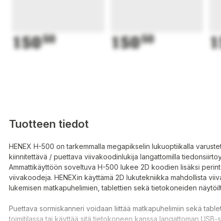
150
50
150
50
1
Tuotteen tiedot
HENEX H-500 on tarkemmalla megapikselin lukuoptiikalla varust
kiinnitettävä / puettava viivakoodinlukija langattomilla tiedonsiirtoy
Ammattikäyttöön soveltuva H-500 lukee 2D koodien lisäksi perint
viivakoodeja. HENEXin käyttämä 2D lukutekniikka mahdollista vii
lukemisen matkapuhelimien, tablettien sekä tietokoneiden näytöilt
Puettava sormiskanneri voidaan liittää matkapuhelimiin sekä tablet
toimitilassa tai käyttää sitä tietokoneen kanssa langattoman USB-s