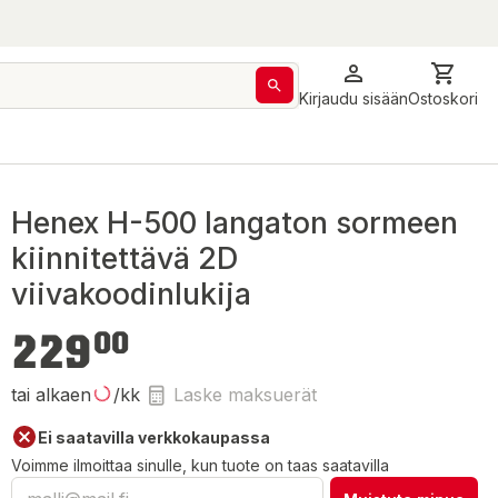
Kirjaudu sisään
Ostoskori
Henex H-500 langaton sormeen
kiinnitettävä 2D
viivakoodinlukija
229,00 €
229
00
tai alkaen
/kk
Laske maksuerät
Ei saatavilla verkkokaupassa
Voimme ilmoittaa sinulle, kun tuote on taas saatavilla