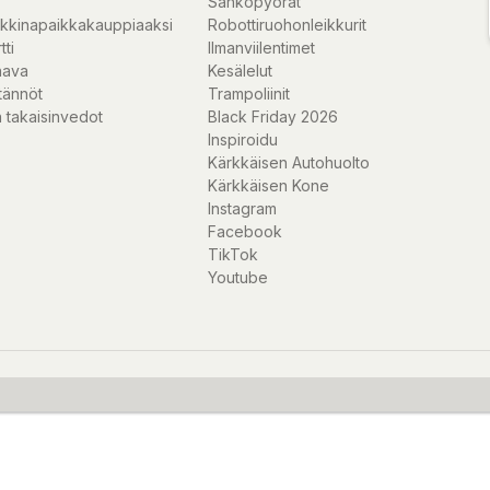
Sähköpyörät
kkinapaikkakauppiaaksi
Robottiruohonleikkurit
tti
Ilmanviilentimet
nava
Kesälelut
tännöt
Trampoliinit
 takaisinvedot
Black Friday 2026
Inspiroidu
Kärkkäisen Autohuolto
 Windows, Linux,
Kärkkäisen Kone
Instagram
Facebook
TikTok
N-13, ISBN/ISSN,
Youtube
Code 93,
 China Postal
 Expanded
ar stack