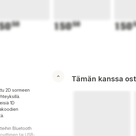
50
50
150
50
150
Tämän kanssa oste
ettu 2D sormeen
hteyksillä.
eisiä 1D
vakoodien
ä.
teihin Bluetooth
ovittimen tai USB-