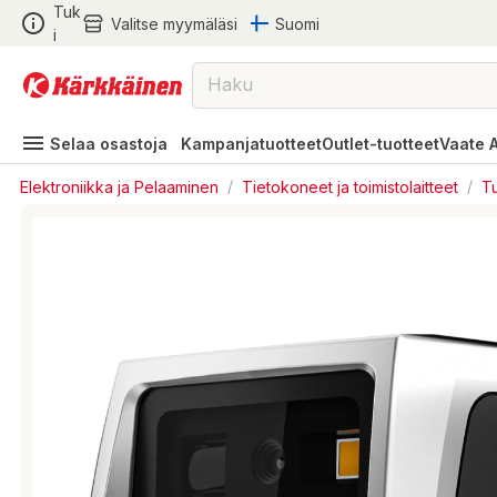
Tuk
Valitse myymäläsi
Suomi
i
Selaa osastoja
Kampanjatuotteet
Outlet-tuotteet
Vaate 
Elektroniikka ja Pelaaminen
/
Tietokoneet ja toimistolaitteet
/
Tu