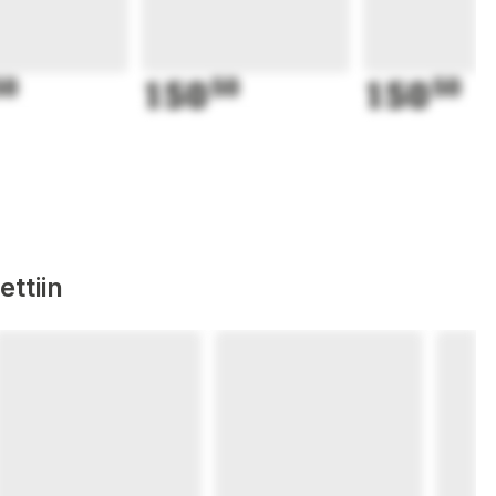
50
150
50
150
50
ttiin