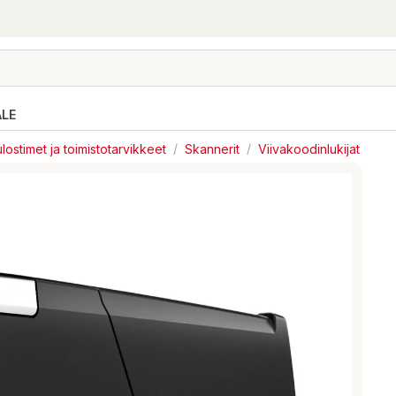
ALE
lostimet ja toimistotarvikkeet
/
Skannerit
/
Viivakoodinlukijat