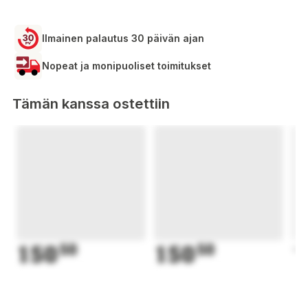
Ilmainen palautus 30 päivän ajan
Nopeat ja monipuoliset toimitukset
Tämän kanssa ostettiin
150
50
150
50
1