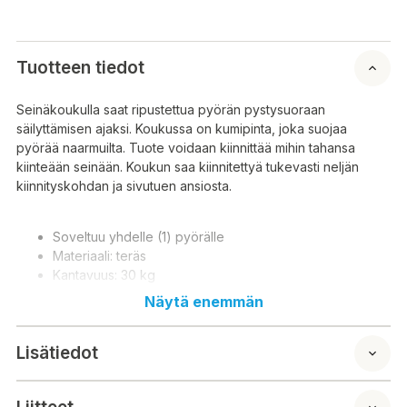
Tuotteen tiedot
Seinäkoukulla saat ripustettua pyörän pystysuoraan
säilyttämisen ajaksi. Koukussa on kumipinta, joka suojaa
pyörää naarmuilta. Tuote voidaan kiinnittää mihin tahansa
kiinteään seinään. Koukun saa kiinnitettyä tukevasti neljän
kiinnityskohdan ja sivutuen ansiosta.
Soveltuu yhdelle (1) pyörälle
Materiaali: teräs
Kantavuus: 30 kg
Koko: 26 x 9,5 x 14 cm
Näytä enemmän
Lisätiedot
Med väggkroken kan du hänga cykeln vertikalt under
förvaring. Kroken har en gummiyta som skyddar cykeln från
repor. Produkten kan fästas på vilken solid vägg som helst.