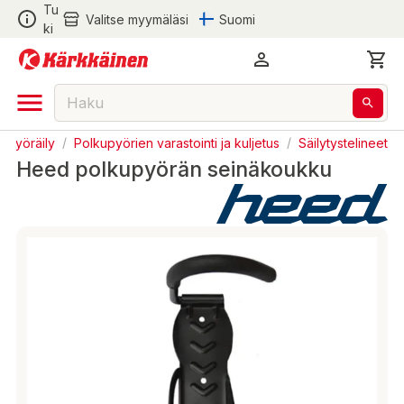
Tu
Valitse myymäläsi
Suomi
ki
Pyöräily
/
Polkupyörien varastointi ja kuljetus
/
Säilytystelineet
Heed polkupyörän seinäkoukku