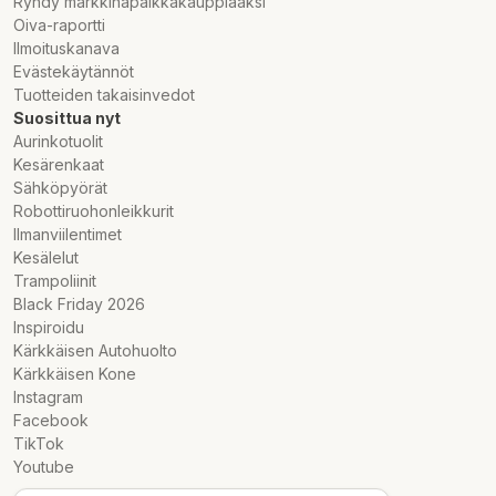
Ryhdy markkinapaikkakauppiaaksi
Oiva-raportti
Ilmoituskanava
Evästekäytännöt
Tuotteiden takaisinvedot
Suosittua nyt
Aurinkotuolit
Kesärenkaat
Sähköpyörät
Robottiruohonleikkurit
Ilmanviilentimet
Kesälelut
Trampoliinit
Black Friday 2026
Inspiroidu
Kärkkäisen Autohuolto
Kärkkäisen Kone
Instagram
Facebook
TikTok
Youtube