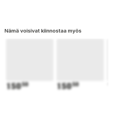
Nämä voisivat kiinnostaa myös
150
50
150
50
1