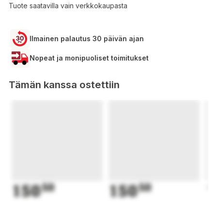
Tuote saatavilla vain verkkokaupasta
Ilmainen palautus 30 päivän ajan
Nopeat ja monipuoliset toimitukset
Tämän kanssa ostettiin
150
50
150
50
1