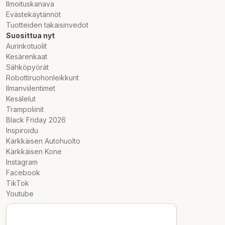
Ilmoituskanava
Evästekäytännöt
Tuotteiden takaisinvedot
Suosittua nyt
Aurinkotuolit
Kesärenkaat
Sähköpyörät
Robottiruohonleikkurit
Ilmanviilentimet
Kesälelut
Trampoliinit
Black Friday 2026
Inspiroidu
Kärkkäisen Autohuolto
Kärkkäisen Kone
Instagram
Facebook
TikTok
Youtube