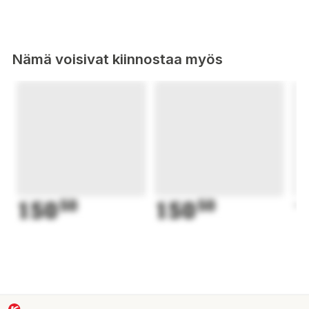
Nämä voisivat kiinnostaa myös
150
50
150
50
1