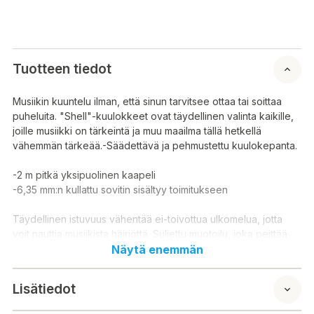
Tuotteen tiedot
Musiikin kuuntelu ilman, että sinun tarvitsee ottaa tai soittaa
puheluita. "Shell"-kuulokkeet ovat täydellinen valinta kaikille,
joille musiikki on tärkeintä ja muu maailma tällä hetkellä
vähemmän tärkeää.-Säädettävä ja pehmustettu kuulokepanta.
-2 m pitkä yksipuolinen kaapeli
-6,35 mm:n kullattu sovitin sisältyy toimitukseen
Täydellinen istuvuus vähentää ei-toivottua ulkomelua, jotta
voit nauttia musiikista häiriöttä. Suljettu muotoilu, joka peittää
korvat kokonaan ja suojaa siten ulkomeluilta.
Näytä enemmän
Kuulokkeissa on yksilöllisesti säädettävä pääpanta, joka
mukautuu pääsi muotoon.
Lisätiedot
Sisältää kullattua sovitinta, jolla kuulokkeet voidaan liittää
stereojärjestelmään, mikseripöytään jne. jossa on 6,35 mm:n