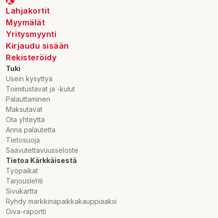
Lahjakortit
Myymälät
Yritysmyynti
Kirjaudu sisään
Rekisteröidy
Tuki
Usein kysyttyä
Toimitustavat ja -kulut
Palauttaminen
Maksutavat
Ota yhteyttä
Anna palautetta
Tietosuoja
Saavutettavuusseloste
Tietoa Kärkkäisestä
Työpaikat
Tarjouslehti
Sivukartta
Ryhdy markkinapaikkakauppiaaksi
Oiva-raportti