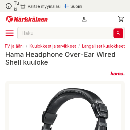
Tu
Valitse myymäläsi
Suomi
ki
/
TV ja ääni
/
Kuulokkeet ja tarvikkeet
/
Langalliset kuulokkeet
Hama Headphone Over-Ear Wired
Shell kuuloke