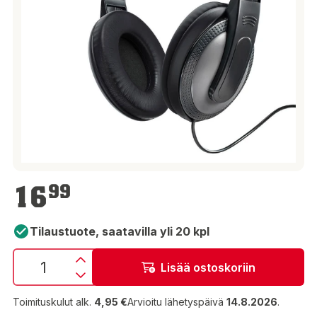
16,99 €
16
99
Tilaustuote, saatavilla yli 20 kpl
Lisää ostoskoriin
Toimituskulut alk.
4,95 €
Arvioitu lähetyspäivä
14.8.2026
.