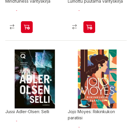
Mindfulness värityskirja
Lumottu puutarha värityskirja
Jussi Adler-Olsen: Selli
Jojo Moyes: Riikinkukon
paratiisi