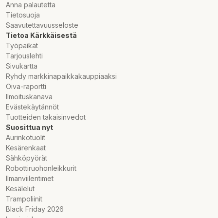
Anna palautetta
Tietosuoja
Saavutettavuusseloste
Tietoa Kärkkäisestä
Työpaikat
Tarjouslehti
Sivukartta
Ryhdy markkinapaikkakauppiaaksi
Oiva-raportti
Ilmoituskanava
Evästekäytännöt
Tuotteiden takaisinvedot
Suosittua nyt
Aurinkotuolit
Kesärenkaat
Sähköpyörät
Robottiruohonleikkurit
Ilmanviilentimet
Kesälelut
Trampoliinit
Black Friday 2026