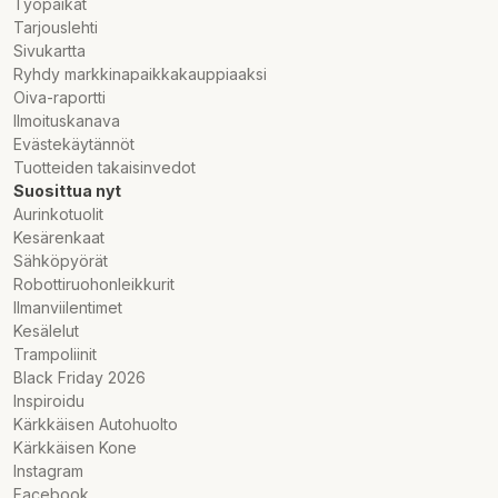
Työpaikat
Tarjouslehti
Sivukartta
Ryhdy markkinapaikkakauppiaaksi
Oiva-raportti
Ilmoituskanava
Evästekäytännöt
Tuotteiden takaisinvedot
Suosittua nyt
Aurinkotuolit
Kesärenkaat
Sähköpyörät
Robottiruohonleikkurit
Ilmanviilentimet
Kesälelut
Trampoliinit
Black Friday 2026
Inspiroidu
Kärkkäisen Autohuolto
Kärkkäisen Kone
Instagram
Facebook