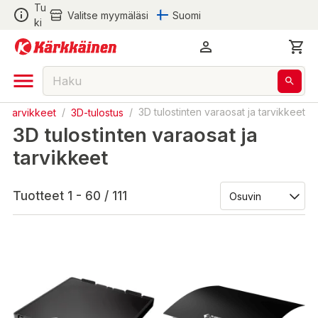
Tu
Valitse myymäläsi
Suomi
ki
stotarvikkeet
/
3D-tulostus
/
3D tulostinten varaosat ja tarvikkeet
3D tulostinten varaosat ja
tarvikkeet
Tuotteet 1 - 60 / 111