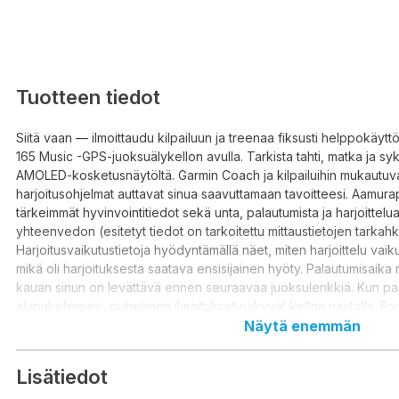
Tuotteen tiedot
Siitä vaan — ilmoittaudu kilpailuun ja treenaa fiksusti helppokäyt
165 Music -GPS-juoksuälykellon avulla. Tarkista tahti, matka ja syk
AMOLED-kosketusnäytöltä. Garmin Coach ja kilpailuihin mukautuv
harjoitusohjelmat auttavat sinua saavuttamaan tavoitteesi. Aamurap
tärkeimmät hyvinvointitiedot sekä unta, palautumista ja harjoittel
yhteenvedon (esitetyt tiedot on tarkoitettu mittaustietojen tarkahk
Harjoitusvaikutustietoja hyödyntämällä näet, miten harjoittelu vaik
mikä oli harjoituksesta saatava ensisijainen hyöty. Palautumisaika 
kauan sinun on levättävä ennen seuraavaa juoksulenkkiä. Kun paril
älypuhelimeesi, puhelimen ilmoitukset näkyvät kellon näytöllä. F
näyttää kaikki tärkeät hyvinvointia koskevat tiedot. Akku kestää j
Näytä enemmän
älykellotilassa.
Lisätiedot
AMOLED-KOSKETUSNÄYTTÖ