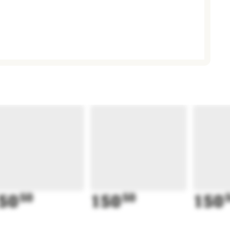
50
50
150
50
150