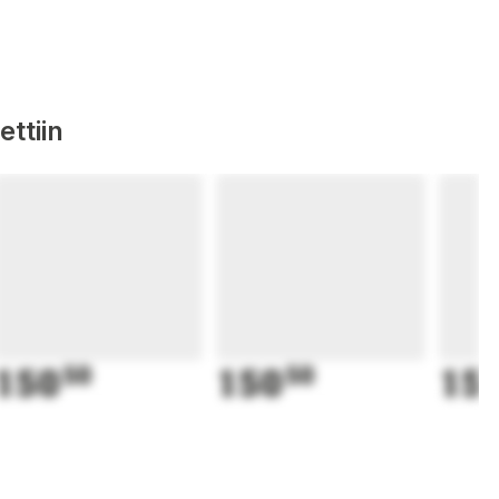
ttiin
150
50
150
50
15