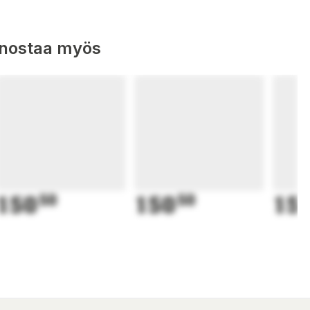
nnostaa myös
150
50
150
50
15