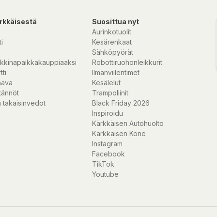
lloon.
rkkäisestä
Suosittua nyt
Aurinkotuolit
liltä laitteeseen.
i
Kesärenkaat
it).
Sähköpyörät
kkinapaikkakauppiaaksi
Robottiruohonleikkurit
tti
Ilmanviilentimet
ämään, mitä hyötyä
nava
Kesälelut
ituus torkuille.
tännöt
Trampoliinit
 takaisinvedot
Black Friday 2026
Inspiroidu
täistä aktiivisuutta
Kärkkäisen Autohuolto
 tarvitaan ennen
Kärkkäisen Kone
Instagram
Facebook
TikTok
tavista
Youtube
rmin Coach ja
miin soveltuvia