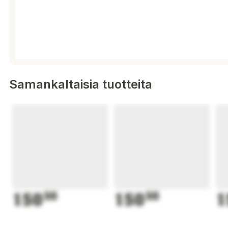
Samankaltaisia tuotteita
150
50
150
50
1