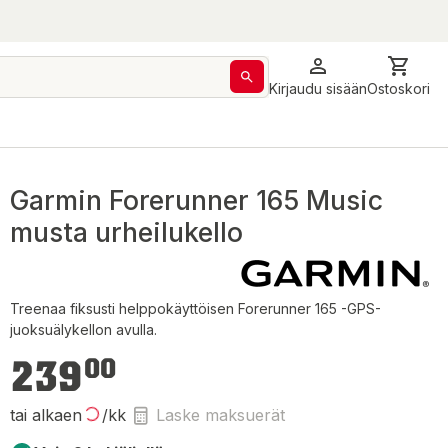
Kirjaudu sisään
Ostoskori
Garmin Forerunner 165 Music
musta urheilukello
Treenaa fiksusti helppokäyttöisen Forerunner 165 -GPS-
juoksuälykellon avulla.
239,00 €
239
00
tai alkaen
/kk
Laske maksuerät