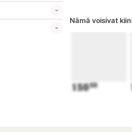
myös perinteiset
Nämä voisivat kii
u vaikuttaa kuntoon,
n yhteenvedon sekä
itettu
150
50
a ostokset on
 -sovelluksessa ja