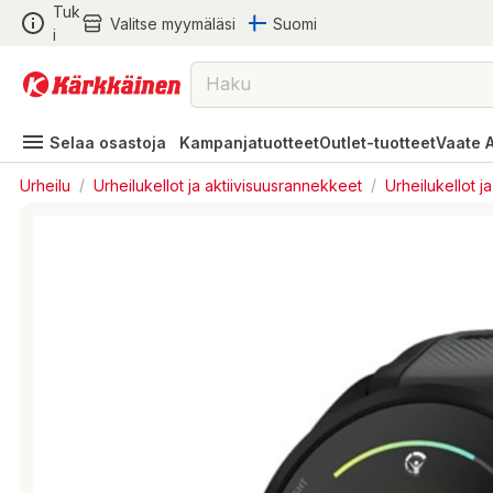
Tuk
Valitse myymäläsi
Suomi
i
Selaa osastoja
Kampanjatuotteet
Outlet-tuotteet
Vaate 
Urheilu
/
Urheilukellot ja aktiivisuusrannekkeet
/
Urheilukellot ja