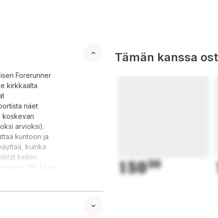
Tämän kanssa oste
töisen Forerunner
e kirkkaalta
at
ortista näet
ua koskevan
oksi arvioksi).
uttaa kuntoon ja
näyttää, kuinka
iität kellon
150
50
orerunner 165 Music
opa 11 päivää