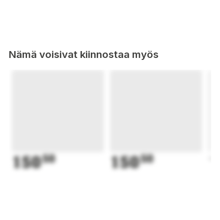
Nämä voisivat kiinnostaa myös
150
50
150
50
1