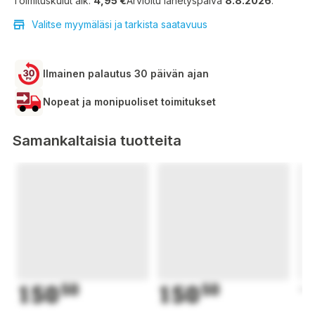
Toimituskulut alk.
4,95 €
Arvioitu lähetyspäivä
8.8.2026
.
Valitse myymäläsi ja tarkista saatavuus
Ilmainen palautus 30 päivän ajan
Nopeat ja monipuoliset toimitukset
Samankaltaisia tuotteita
150
50
150
50
1