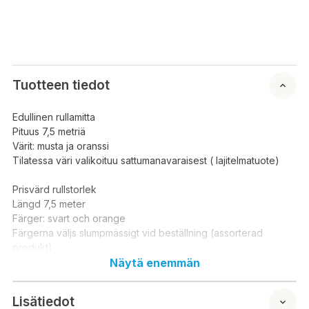
Tuotteen tiedot
Edullinen rullamitta
Pituus 7,5 metriä
Värit: musta ja oranssi
Tilatessa väri valikoituu sattumanavaraisest ( lajitelmatuote)
Prisvärd rullstorlek
Längd 7,5 meter
Färger: svart och orange
Färgerna väljs slumpmässigt vid beställning (assorterad
produkt)
Näytä enemmän
Lisätiedot