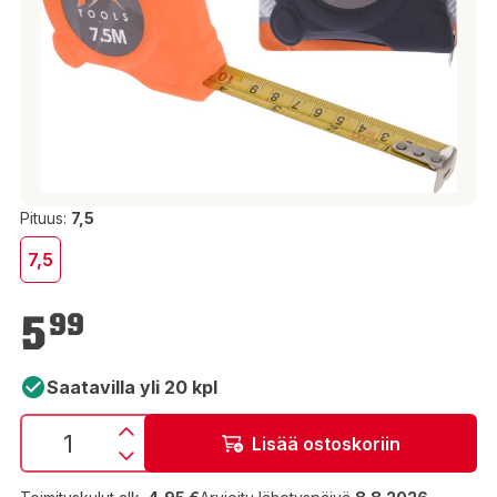
Pituus:
7,5
7,5
5,99 €
5
99
Saatavilla yli 20 kpl
Lisää ostoskoriin