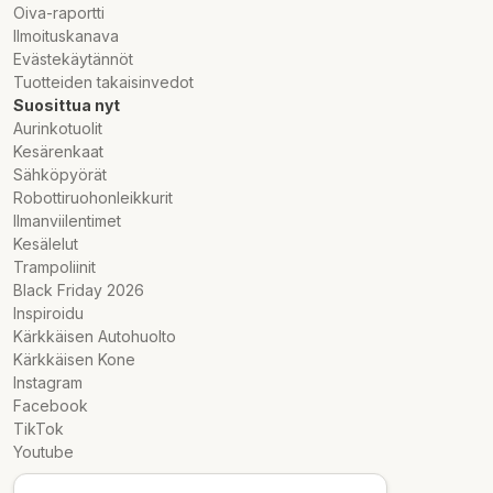
Oiva-raportti
Ilmoituskanava
Evästekäytännöt
Tuotteiden takaisinvedot
Suosittua nyt
Aurinkotuolit
Kesärenkaat
Sähköpyörät
Robottiruohonleikkurit
Ilmanviilentimet
Kesälelut
Trampoliinit
Black Friday 2026
Inspiroidu
Kärkkäisen Autohuolto
Kärkkäisen Kone
Instagram
Facebook
TikTok
Youtube