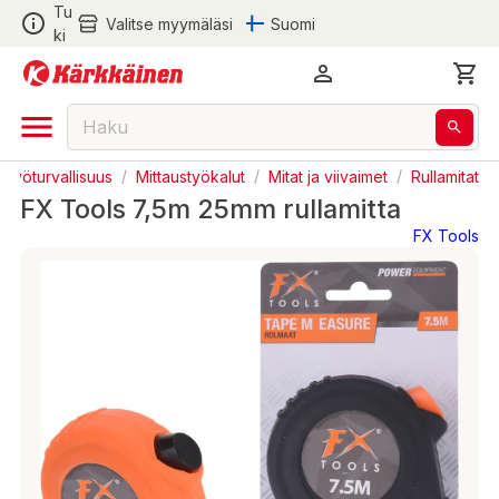
Tu
Valitse myymäläsi
Suomi
ki
 Työturvallisuus
/
Mittaustyökalut
/
Mitat ja viivaimet
/
Rullamitat
FX Tools 7,5m 25mm rullamitta
FX Tools