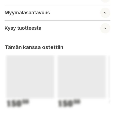
Myymäläsaatavuus
Kysy tuotteesta
Tämän kanssa ostettiin
150
50
150
50
1