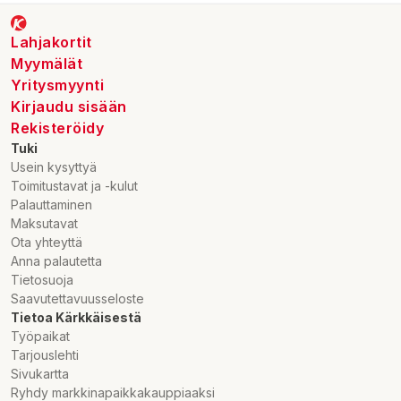
Lahjakortit
Myymälät
Yritysmyynti
Kirjaudu sisään
Rekisteröidy
Tuki
Usein kysyttyä
Toimitustavat ja -kulut
Palauttaminen
Maksutavat
Ota yhteyttä
Anna palautetta
Tietosuoja
Saavutettavuusseloste
Tietoa Kärkkäisestä
Työpaikat
Tarjouslehti
Sivukartta
Ryhdy markkinapaikkakauppiaaksi