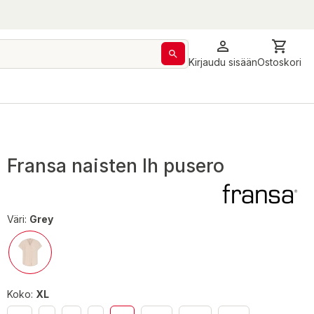
Kirjaudu sisään
Ostoskori
Fransa naisten lh pusero
Väri:
Grey
Koko:
XL