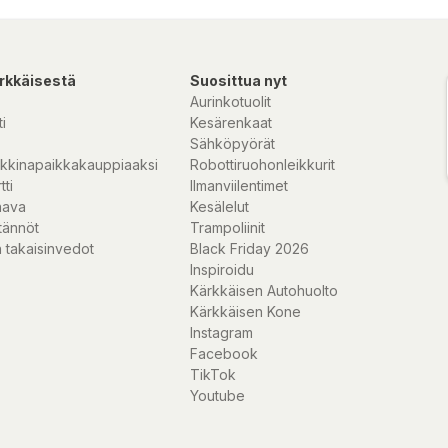
rkkäisestä
Suosittua nyt
Aurinkotuolit
i
Kesärenkaat
Sähköpyörät
kkinapaikkakauppiaaksi
Robottiruohonleikkurit
tti
Ilmanviilentimet
nava
Kesälelut
tännöt
Trampoliinit
 takaisinvedot
Black Friday 2026
Inspiroidu
Kärkkäisen Autohuolto
Kärkkäisen Kone
Instagram
Facebook
TikTok
Youtube