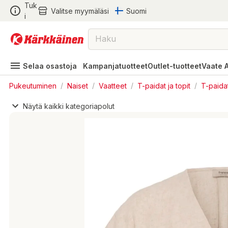
Tuk
Valitse myymäläsi
Suomi
i
Selaa osastoja
Kampanjatuotteet
Outlet-tuotteet
Vaate 
Pukeutuminen
/
Naiset
/
Vaatteet
/
T-paidat ja topit
/
T-paida
Näytä kaikki kategoriapolut