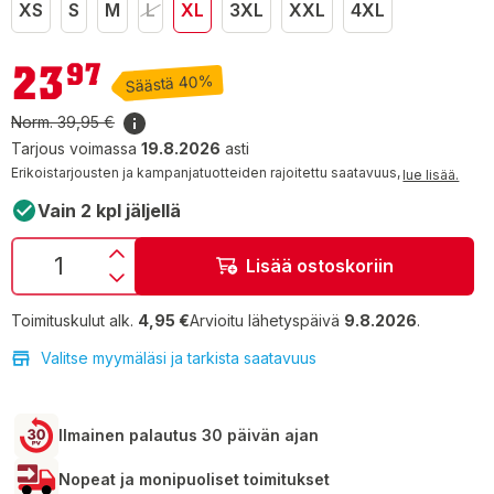
XS
S
M
L
XL
3XL
XXL
4XL
23,97 €
23
97
Säästä 40%
Norm.
39,95 €
Tarjous voimassa
19.8.2026
asti
Erikoistarjousten ja kampanjatuotteiden rajoitettu saatavuus,
lue lisää.
Vain 2 kpl jäljellä
Lisää ostoskoriin
Toimituskulut alk.
4,95 €
Arvioitu lähetyspäivä
9.8.2026
.
Valitse myymäläsi ja tarkista saatavuus
Ilmainen palautus 30 päivän ajan
Nopeat ja monipuoliset toimitukset