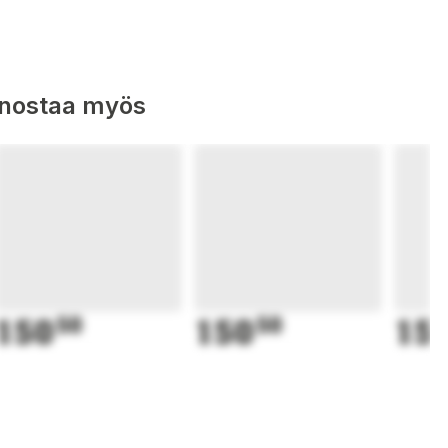
nnostaa myös
150
50
150
50
15