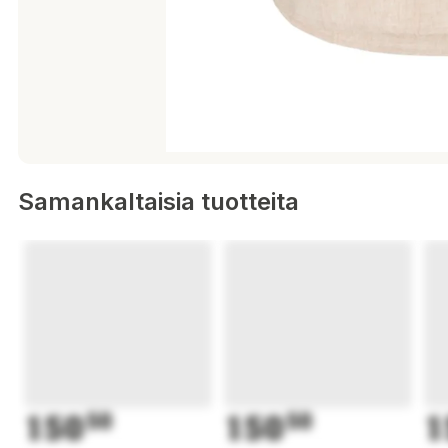
Samankaltaisia tuotteita
150
50
150
50
1