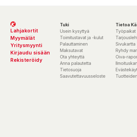
Tuki
Tietoa Kä
Lahjakortit
Usein kysyttyä
Työpaikat
Myymälät
Toimitustavat ja -kulut
Tarjousleht
Palauttaminen
Sivukartta
Yritysmyynti
Maksutavat
Ryhdy mar
Kirjaudu sisään
Ota yhteyttä
Oiva-rapor
Rekisteröidy
Anna palautetta
Ilmoituska
Tietosuoja
Evästekäy
Saavutettavuusseloste
Tuotteiden