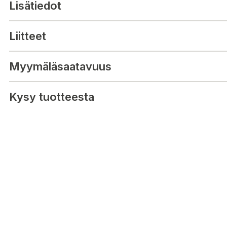
Lisätiedot
Liitteet
Tekniset tiedot:
Myymäläsaatavuus
Materiaalit: 75% Viskoosi, 25% Pellava
Kysy tuotteesta
Leikkaus: Regular fit
Pituus: Hip length
Hihojen tyyppi: Cap sleeve