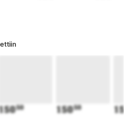
ttiin
150
50
150
50
15