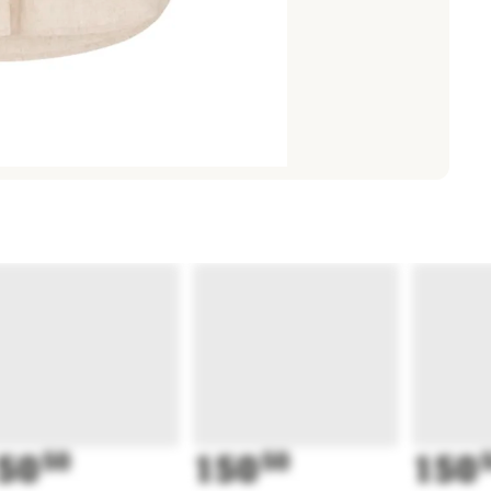
50
50
150
50
150