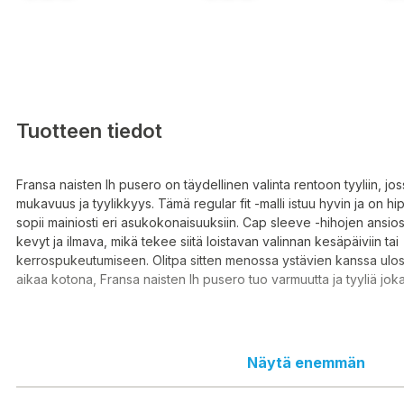
Tuotteen tiedot
Fransa naisten lh pusero on täydellinen valinta rentoon tyyliin, jo
mukavuus ja tyylikkyys. Tämä regular fit -malli istuu hyvin ja on hi
sopii mainiosti eri asukokonaisuuksiin. Cap sleeve -hihojen ansio
kevyt ja ilmava, mikä tekee siitä loistavan valinnan kesäpäiviin tai
kerrospukeutumiseen. Olitpa sitten menossa ystävien kanssa ulos
aikaa kotona, Fransa naisten lh pusero tuo varmuutta ja tyyliä jok
Materiaalin yhdistelmä, joka koostuu 75% viskoosista ja 25% pella
Näytä enemmän
pusero tuntuu miellyttävältä iholla ja hengittää hyvin. Tämä tekee 
valinnan, kun haluat näyttää hyvältä ilman kompromisseja mukav