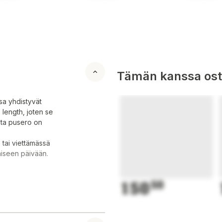
Tämän kanssa oste
ssa yhdistyvät
p length, joten se
sta pusero on
 tai viettämässä
aiseen päivään.
150
50
vasta, takaa, että
siitä erinomaisen
uudessa.