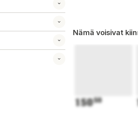
Nämä voisivat kii
150
50