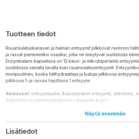
Tuotteen tiedot
Ruuansulatuskanavan ja haiman entsyymit pilkkovat ravinnon hiilihyd
ja rasvat pienemmiksi osasiksi, jotta ne imeytyvät suolistosta elim
Enzymbalans-kapselissa on 12 kasvi- ja mikrobiperäistä entsyymiä,
suolistossa samalla tavalla kuin ruuansulatusentsyymit. Entsyymi
monipuolinen, koska hiilihydraatteja ja kuituja pilkkovia entsyymej
pilkkovia 5 ja rasvaa hajottavia 1 entsyymi.
Ainesosat
: entsyymijauhe (kasviperäiset entsyymit, dekstriini), rii
hydroksipropyylimetyyliselluloosa (kapselin kuori.)
Suositeltu vuorokausiannos
: Aikuisille 1-2 kapselia aterian y
Näytä enemmän
riippuu aterian koosta ja koostumuksesta.
Lisätiedot
Vaikuttavat aineet/ 1 kapseli: