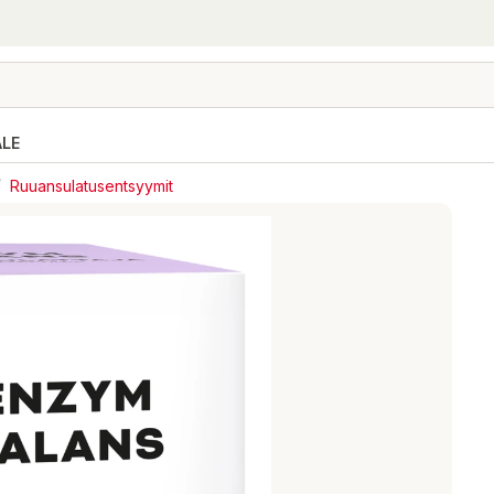
ALE
/
Ruuansulatusentsyymit