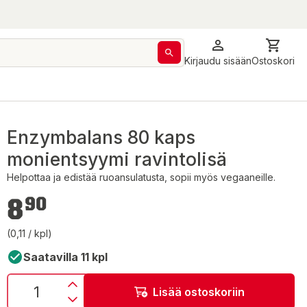
Kirjaudu sisään
Ostoskori
Enzymbalans 80 kaps
monientsyymi ravintolisä
Helpottaa ja edistää ruoansulatusta, sopii myös vegaaneille.
8,90 €
8
90
(0,11 / kpl)
Saatavilla 11 kpl
Lisää ostoskoriin