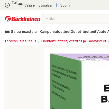
Tuk
Valitse myymäläsi
Suomi
i
Selaa osastoja
Kampanjatuotteet
Outlet-tuotteet
Vaate 
Terveys ja Kauneus
/
Luontaistuotteet, vitamiinit ja lisäravinteet