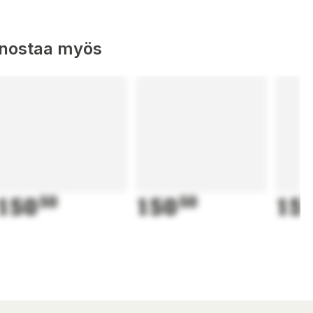
nnostaa myös
150
50
150
50
15