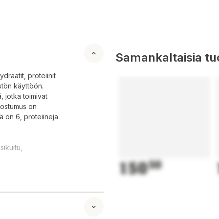
Samankaltaisia tuo
raatit, proteiinit
istön käyttöön.
 jotka toimivat
koostumus on
ä on 6, proteiineja
sikuitu,
150
50
hteydessä. Annos