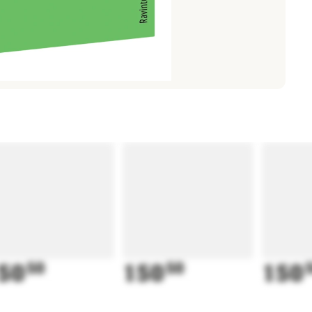
50
50
150
50
150