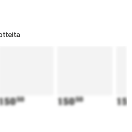
tteita
150
50
150
50
15