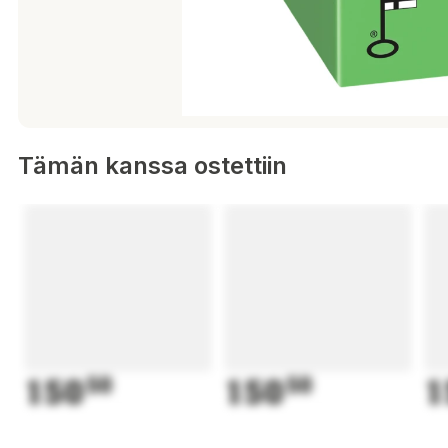
Tämän kanssa ostettiin
150
50
150
50
1