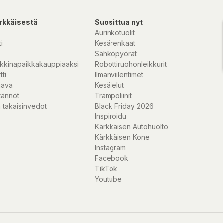
rkkäisestä
Suosittua nyt
er, proteiner och
Aurinkotuolit
n i kroppen.
i
Kesärenkaat
 som fungerar i
Sähköpyörät
tionen är
kkinapaikkakauppiaaksi
Robottiruohonleikkurit
enzymer, 5
tti
Ilmanviilentimet
.
nava
Kesälelut
tännöt
Trampoliinit
ber,
 takaisinvedot
Black Friday 2026
Inspiroidu
Kärkkäisen Autohuolto
. Dosen beror på
Kärkkäisen Kone
Instagram
Facebook
TikTok
Youtube