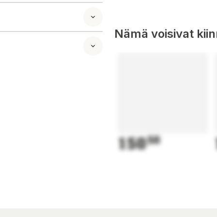
Nämä voisivat kii
ia, gluteenia,
150
50
0 Hämeenlinna
 monipuolista ja
ä lasten