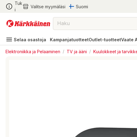
Tuk
Valitse myymäläsi
Suomi
i
Selaa osastoja
Kampanjatuotteet
Outlet-tuotteet
Vaate 
Elektroniikka ja Pelaaminen
/
TV ja ääni
/
Kuulokkeet ja tarvikk