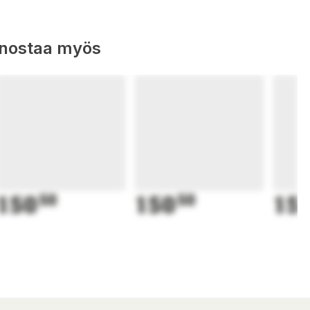
nnostaa myös
150
50
150
50
15