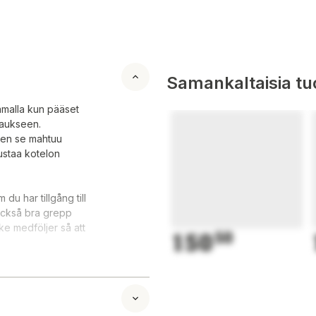
Samankaltaisia tuo
samalla kun pääset
ataukseen.
oten se mahtuu
pustaa kotelon
du har tillgång till
 också bra grepp
ake medföljer så att
150
50