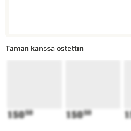
Tämän kanssa ostettiin
150
50
150
50
1