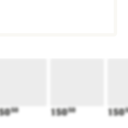
50
50
150
50
150