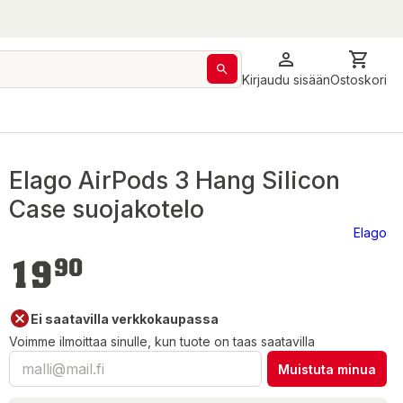
Kirjaudu sisään
Ostoskori
Elago AirPods 3 Hang Silicon
Case suojakotelo
Elago
19,90 €
19
90
Ei saatavilla verkkokaupassa
Voimme ilmoittaa sinulle, kun tuote on taas saatavilla
Muistuta minua