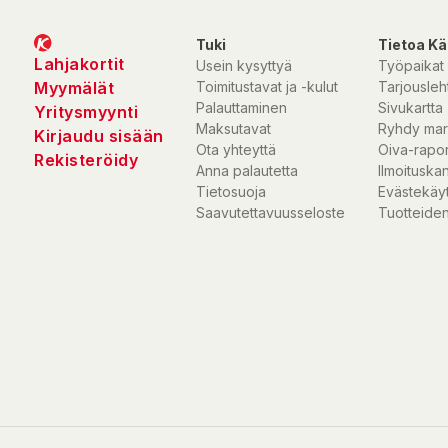
Tuki
Tietoa Kä
Lahjakortit
Usein kysyttyä
Työpaikat
Myymälät
Toimitustavat ja -kulut
Tarjousleht
Palauttaminen
Sivukartta
Yritysmyynti
Maksutavat
Ryhdy mar
Kirjaudu sisään
Ota yhteyttä
Oiva-rapor
Rekisteröidy
Anna palautetta
Ilmoituska
Tietosuoja
Evästekäy
Saavutettavuusseloste
Tuotteiden