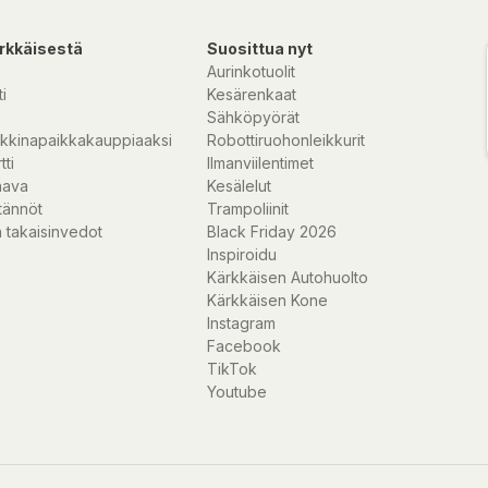
rkkäisestä
Suosittua nyt
Aurinkotuolit
i
Kesärenkaat
Sähköpyörät
kkinapaikkakauppiaaksi
Robottiruohonleikkurit
tti
Ilmanviilentimet
nava
Kesälelut
tännöt
Trampoliinit
 takaisinvedot
Black Friday 2026
Inspiroidu
Kärkkäisen Autohuolto
Kärkkäisen Kone
Instagram
Facebook
TikTok
Youtube