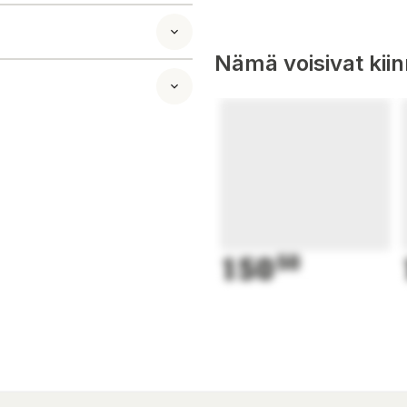
Nämä voisivat kii
150
50