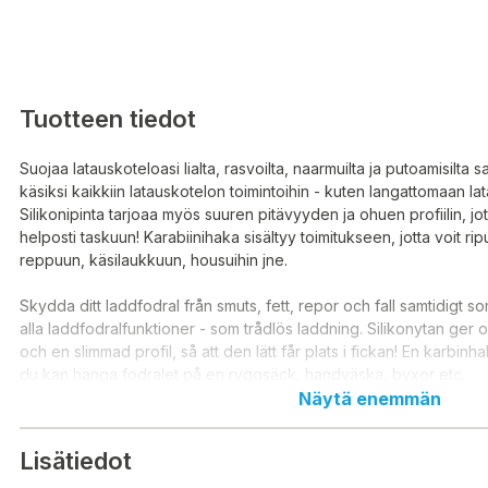
Tuotteen tiedot
Suojaa latauskoteloasi lialta, rasvoilta, naarmuilta ja putoamisilta 
käsiksi kaikkiin latauskotelon toimintoihin - kuten langattomaan l
Silikonipinta tarjoaa myös suuren pitävyyden ja ohuen profiilin, j
helposti taskuun! Karabiinihaka sisältyy toimitukseen, jotta voit ri
reppuun, käsilaukkuun, housuihin jne.
Skydda ditt laddfodral från smuts, fett, repor och fall samtidigt som 
alla laddfodralfunktioner - som trådlös laddning. Silikonytan ger
och en slimmad profil, så att den lätt får plats i fickan! En karbinh
du kan hänga fodralet på en ryggsäck, handväska, byxor etc.
Näytä enemmän
Lisätiedot