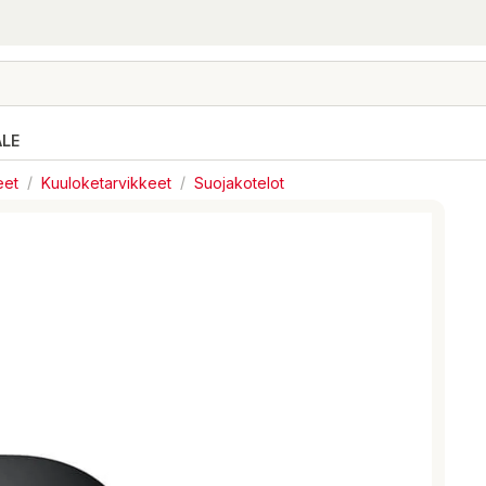
ALE
eet
/
Kuuloketarvikkeet
/
Suojakotelot