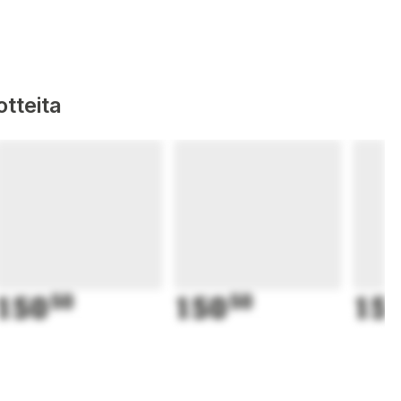
tteita
150
50
150
50
15