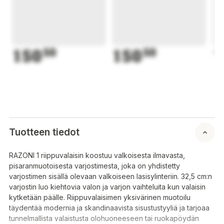
150
50
150
50
1
Tuotteen tiedot
RAZONI 1 riippuvalaisin koostuu valkoisesta ilmavasta,
pisaranmuotoisesta varjostimesta, joka on yhdistetty
varjostimen sisällä olevaan valkoiseen lasisylinteriin. 32,5 cm:n
varjostin luo kiehtovia valon ja varjon vaihteluita kun valaisin
kytketään päälle. Riippuvalaisimen yksivärinen muotoilu
täydentää modernia ja skandinaavista sisustustyyliä ja tarjoaa
tunnelmallista valaistusta olohuoneeseen tai ruokapöydän