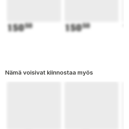
150
50
150
50
1
Nämä voisivat kiinnostaa myös