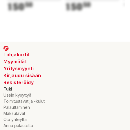
150
50
150
50
1
Lahjakortit
Myymälät
Yritysmyynti
Kirjaudu sisään
Rekisteröidy
Tuki
Usein kysyttyä
Toimitustavat ja -kulut
Palauttaminen
Maksutavat
Ota yhteyttä
Anna palautetta