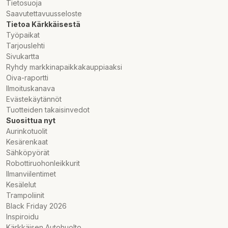
Tietosuoja
Saavutettavuusseloste
Tietoa Kärkkäisestä
Työpaikat
Tarjouslehti
Sivukartta
Ryhdy markkinapaikkakauppiaaksi
Oiva-raportti
Ilmoituskanava
Evästekäytännöt
Tuotteiden takaisinvedot
Suosittua nyt
Aurinkotuolit
Kesärenkaat
Sähköpyörät
Robottiruohonleikkurit
Ilmanviilentimet
Kesälelut
Trampoliinit
Black Friday 2026
Inspiroidu
Kärkkäisen Autohuolto