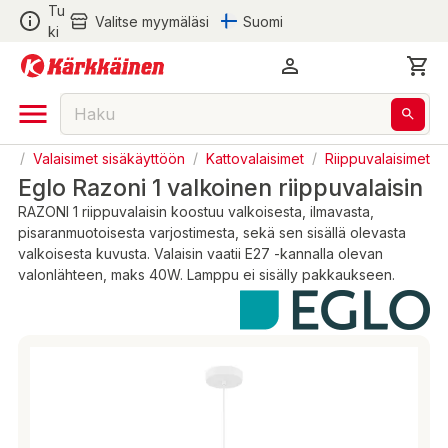
Tu
Valitse myymäläsi
Suomi
ki
us
/
Valaisimet sisäkäyttöön
/
Kattovalaisimet
/
Riippuvalaisimet
Eglo Razoni 1 valkoinen riippuvalaisin
RAZONI 1 riippuvalaisin koostuu valkoisesta, ilmavasta,
pisaranmuotoisesta varjostimesta, sekä sen sisällä olevasta
valkoisesta kuvusta. Valaisin vaatii E27 -kannalla olevan
valonlähteen, maks 40W. Lamppu ei sisälly pakkaukseen.