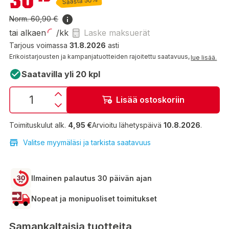
30
Säästä 50%
Norm.
60,90 €
tai alkaen
/kk
Laske maksuerät
Tarjous voimassa
31.8.2026
asti
Erikoistarjousten ja kampanjatuotteiden rajoitettu saatavuus,
lue lisää.
Saatavilla yli 20 kpl
Lisää ostoskoriin
Toimituskulut alk.
4,95 €
Arvioitu lähetyspäivä
10.8.2026
.
Valitse myymäläsi ja tarkista saatavuus
Ilmainen palautus 30 päivän ajan
Nopeat ja monipuoliset toimitukset
Samankaltaisia tuotteita