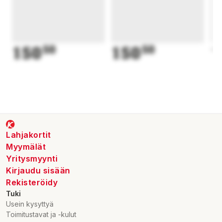
150
50
150
50
1
Lahjakortit
Myymälät
Yritysmyynti
Kirjaudu sisään
Rekisteröidy
Tuki
Usein kysyttyä
Toimitustavat ja -kulut