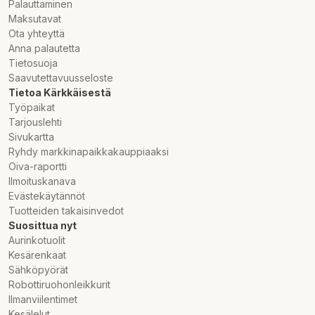
Palauttaminen
Maksutavat
Ota yhteyttä
Anna palautetta
Tietosuoja
Saavutettavuusseloste
Tietoa Kärkkäisestä
Työpaikat
Tarjouslehti
Sivukartta
Ryhdy markkinapaikkakauppiaaksi
Oiva-raportti
Ilmoituskanava
Evästekäytännöt
Tuotteiden takaisinvedot
Suosittua nyt
Aurinkotuolit
Kesärenkaat
Sähköpyörät
Robottiruohonleikkurit
Ilmanviilentimet
Kesälelut