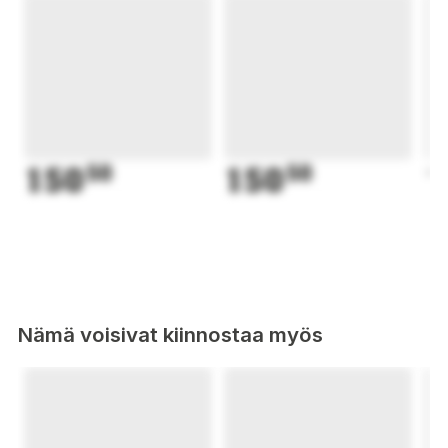
150
50
150
50
1
Nämä voisivat kiinnostaa myös