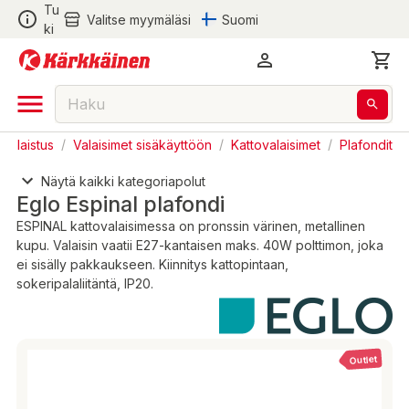
Tu
Valitse myymäläsi
Suomi
ki
Valaistus
/
Valaisimet sisäkäyttöön
/
Kattovalaisimet
/
Plafondit
Näytä kaikki kategoriapolut
Eglo Espinal plafondi
ESPINAL kattovalaisimessa on pronssin värinen, metallinen
kupu. Valaisin vaatii E27-kantaisen maks. 40W polttimon, joka
ei sisälly pakkaukseen. Kiinnitys kattopintaan,
sokeripalaliitäntä, IP20.
Outlet