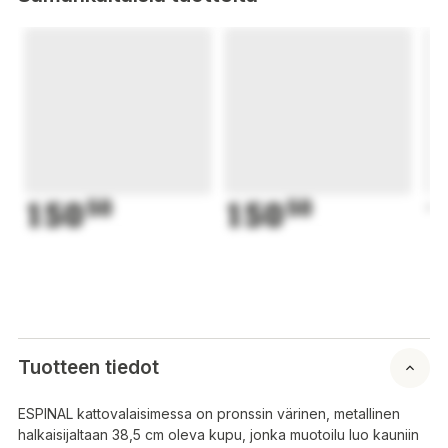
150
50
150
50
1
Tuotteen tiedot
ESPINAL kattovalaisimessa on pronssin värinen, metallinen
halkaisijaltaan 38,5 cm oleva kupu, jonka muotoilu luo kauniin